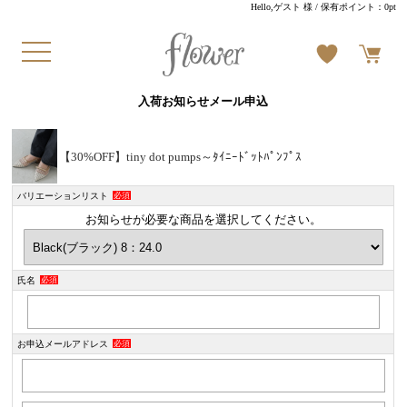
Hello,ゲスト 様
/ 保有ポイント：
0pt
入荷お知らせメール申込
【30%OFF】tiny dot pumps～ﾀｲﾆｰﾄﾞｯﾄﾊﾟﾝﾌﾟｽ
バリエーションリスト
必須
お知らせが必要な商品を選択してください。
氏名
必須
お申込メールアドレス
必須