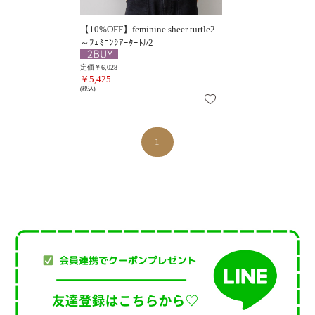
【10%OFF】feminine sheer turtle2
～ﾌｪﾐﾆﾝｼｱｰﾀｰﾄﾙ2
定価￥6,028
￥5,425
(税込)
1