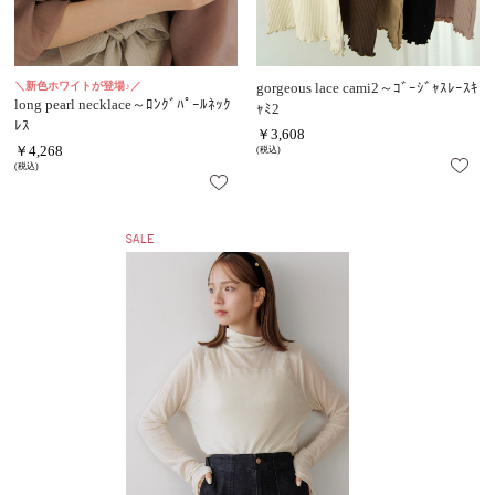
＼新色ホワイトが登場♪／
gorgeous lace cami2～ｺﾞｰｼﾞｬｽﾚｰｽｷ
long pearl necklace～ﾛﾝｸﾞﾊﾟｰﾙﾈｯｸ
ｬﾐ2
ﾚｽ
￥3,608
￥4,268
(税込)
(税込)