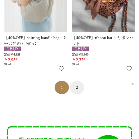
【40%OFF】shirring handle bag～ｼ
【40%OFF】ribbon hat ～リボンハ
ｬｰﾘﾝｸﾞﾊﾝﾄﾞﾙﾊﾞｯｸﾞ
ット
定価￥4,928
定価￥3,960
￥2,956
￥2,376
(税込)
(税込)
>
1
2