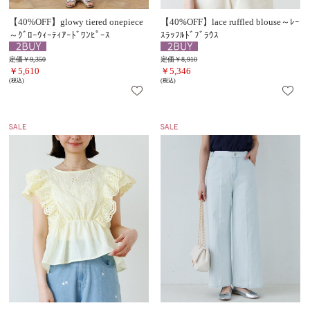
【40%OFF】glowy tiered onepiece
【40%OFF】lace ruffled blouse～ﾚｰ
～ｸﾞﾛｰｳｨｰﾃｨｱｰﾄﾞﾜﾝﾋﾟｰｽ
ｽﾗｯﾌﾙﾄﾞﾌﾞﾗｳｽ
定価￥9,350
定価￥8,910
￥5,610
￥5,346
(税込)
(税込)