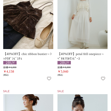
【40%OFF】chic ribbon bustier～ｼ
【40%OFF】petal frill onepiece～
ｯｸﾘﾎﾞﾝﾋﾞｽﾁｪ
ﾍﾟﾀﾙﾌﾘﾙﾜﾝﾋﾟｰｽ
定価￥6,930
定価￥9,900
￥4,158
￥5,940
(税込)
(税込)