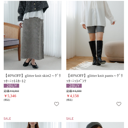
【40%OFF】glitter knit skirt2～ｸﾞﾘ
【40%OFF】glitter knit pants～ｸﾞﾘ
ｯﾀｰﾆｯﾄｽｶｰﾄ2
ｯﾀｰﾆｯﾄﾊﾟﾝﾂ
定価￥8,910
定価￥6,930
￥5,346
￥4,158
(税込)
(税込)