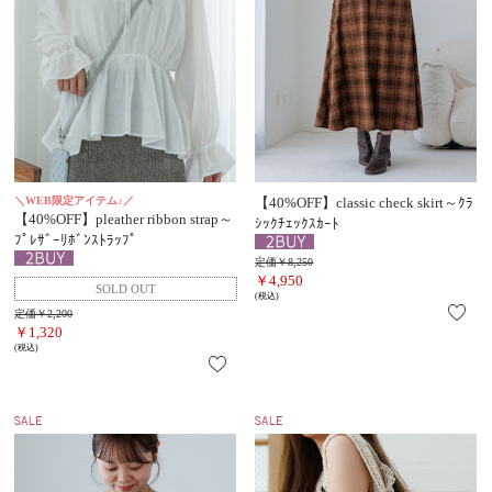
＼WEB限定アイテム♪／
【40%OFF】classic check skirt～ｸﾗ
【40%OFF】pleather ribbon strap～
ｼｯｸﾁｪｯｸｽｶｰﾄ
ﾌﾟﾚｻﾞｰﾘﾎﾞﾝｽﾄﾗｯﾌﾟ
定価￥8,250
￥4,950
(税込)
定価￥2,200
￥1,320
(税込)