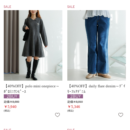
【40%OFF】polo mini onepiece～
【40%OFF】daily flare denim～ﾃﾞｲ
ﾎﾟﾛﾐﾆﾜﾝﾋﾟｰｽ
ﾘｰﾌﾚｱﾃﾞﾆﾑ
定価￥9,900
定価￥8,910
￥5,940
￥5,346
(税込)
(税込)