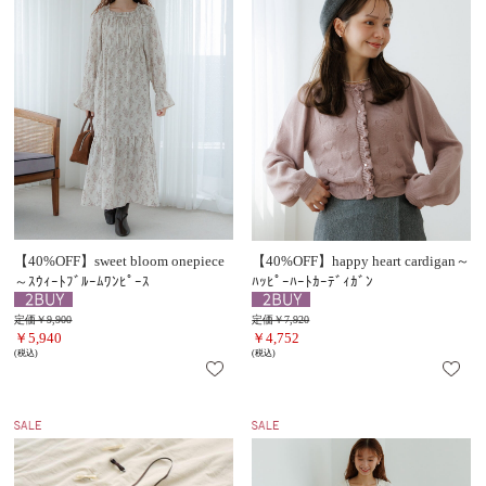
【40%OFF】sweet bloom onepiece
【40%OFF】happy heart cardigan～
～ｽｳｨｰﾄﾌﾞﾙｰﾑﾜﾝﾋﾟｰｽ
ﾊｯﾋﾟｰﾊｰﾄｶｰﾃﾞｨｶﾞﾝ
定価￥9,900
定価￥7,920
￥5,940
￥4,752
(税込)
(税込)