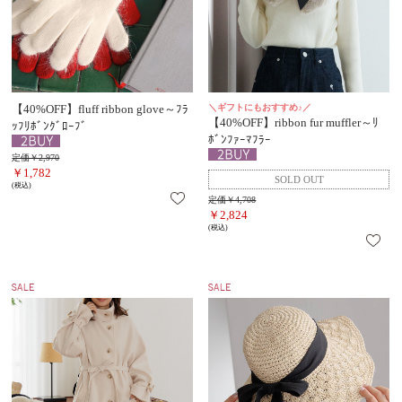
【40%OFF】fluff ribbon glove～ﾌﾗ
＼ギフトにもおすすめ♪／
【40%OFF】ribbon fur muffler～ﾘ
ｯﾌﾘﾎﾞﾝｸﾞﾛｰﾌﾞ
ﾎﾞﾝﾌｧｰﾏﾌﾗｰ
定価￥2,970
￥1,782
(税込)
定価￥4,708
￥2,824
(税込)