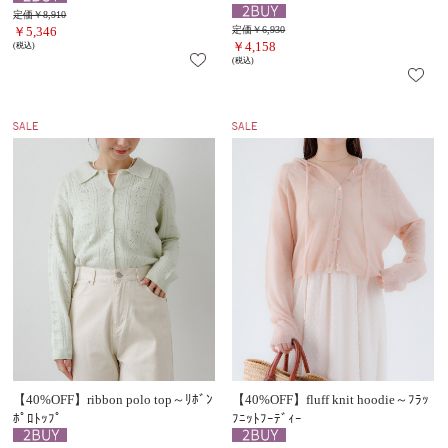
定価￥8,910
￥5,346
定価￥6,930
￥4,158
(税込)
(税込)
【40%OFF】ribbon polo top～ﾘﾎﾞﾝ
【40%OFF】fluff knit hoodie～ﾌﾗｯ
ﾎﾟﾛﾄｯﾌﾟ
ﾌﾆｯﾄﾌｰﾃﾞｨｰ