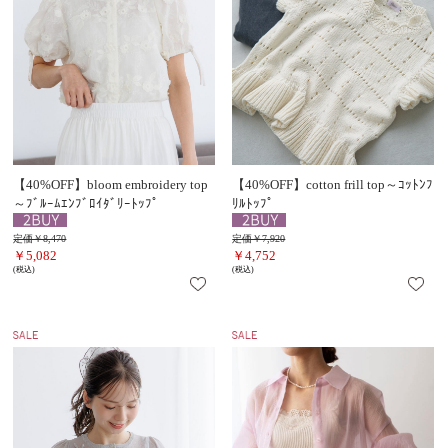
【40%OFF】bloom embroidery top
【40%OFF】cotton frill top～ｺｯﾄﾝﾌ
～ﾌﾞﾙｰﾑｴﾝﾌﾞﾛｲﾀﾞﾘｰﾄｯﾌﾟ
ﾘﾙﾄｯﾌﾟ
定価￥8,470
定価￥7,920
￥5,082
￥4,752
(税込)
(税込)