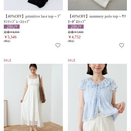
【40%OFF】primitive lace top～ﾌﾟ
【40%OFF】summery polo top～ｻﾏ
ﾘﾐﾃｨﾌﾞﾚｰｽﾄｯﾌﾟ
ﾘｰﾎﾟﾛﾄｯﾌﾟ
定価￥8,910
定価￥7,920
￥5,346
￥4,752
(税込)
(税込)