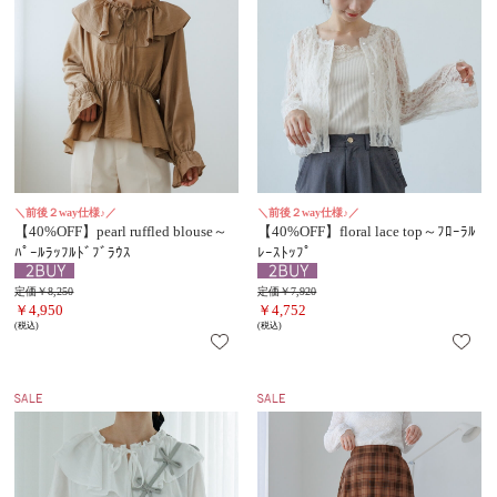
＼前後２way仕様♪／
＼前後２way仕様♪／
【40%OFF】pearl ruffled blouse～
【40%OFF】floral lace top～ﾌﾛｰﾗﾙ
ﾊﾟｰﾙﾗｯﾌﾙﾄﾞﾌﾞﾗｳｽ
ﾚｰｽﾄｯﾌﾟ
定価￥8,250
定価￥7,920
￥4,950
￥4,752
(税込)
(税込)