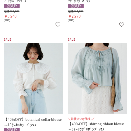
ﾌﾟﾁﾘﾎﾞﾝｼｭｰｽﾞ
ｼｬｰﾘﾝｸﾞﾊﾞｯｸﾞ
定価￥9,900
定価￥4,950
￥5,940
￥2,970
(税込)
(税込)
【40%OFF】botanical collar blouse
＼前後２way仕様♪／
【40%OFF】shirring ribbon blouse
～ﾎﾞﾀﾆｶﾙｶﾗｰﾌﾞﾗｳｽ
～ｼｬｰﾘﾝｸﾞﾘﾎﾞﾝﾌﾞﾗｳｽ