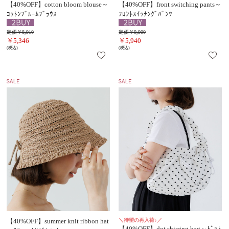
【40%OFF】cotton bloom blouse～
【40%OFF】front switching pants～
ｺｯﾄﾝﾌﾞﾙｰﾑﾌﾞﾗｳｽ
ﾌﾛﾝﾄｽｲｯﾁﾝｸﾞﾊﾟﾝﾂ
定価￥8,910
定価￥9,900
￥5,346
￥5,940
(税込)
(税込)
【40%OFF】summer knit ribbon hat
＼待望の再入荷♪／
【40%OFF】dot shirring bag～ﾄﾞｯﾄ