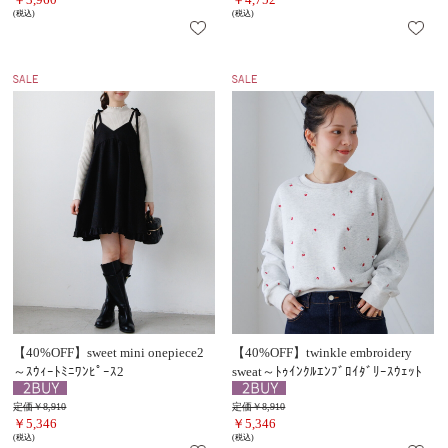
(税込)
(税込)
【40%OFF】sweet mini onepiece2
【40%OFF】twinkle embroidery
～ｽｳｨｰﾄﾐﾆﾜﾝﾋﾟｰｽ2
sweat～ﾄｩｲﾝｸﾙｴﾝﾌﾞﾛｲﾀﾞﾘｰｽｳｪｯﾄ
定価￥8,910
定価￥8,910
￥5,346
￥5,346
(税込)
(税込)