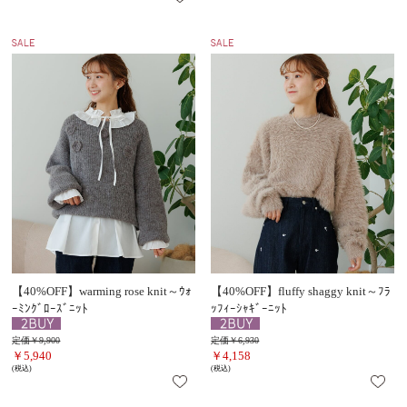
【40%OFF】warming rose knit～ｳｫ
【40%OFF】fluffy shaggy knit～ﾌﾗ
ｰﾐﾝｸﾞﾛｰｽﾞﾆｯﾄ
ｯﾌｨｰｼｬｷﾞｰﾆｯﾄ
定価￥9,900
定価￥6,930
￥5,940
￥4,158
(税込)
(税込)