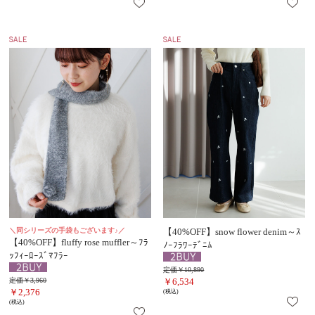
＼同シリーズの手袋もございます♪／
【40%OFF】snow flower denim～ｽ
【40%OFF】fluffy rose muffler～ﾌﾗ
ﾉｰﾌﾗﾜｰﾃﾞﾆﾑ
ｯﾌｨｰﾛｰｽﾞﾏﾌﾗｰ
定価￥10,890
定価￥3,960
￥6,534
￥2,376
(税込)
(税込)