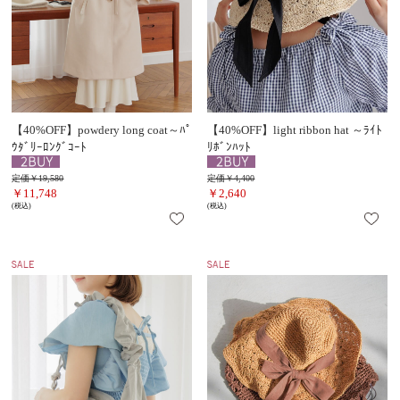
【40%OFF】powdery long coat～ﾊﾟ
【40%OFF】light ribbon hat ～ﾗｲﾄ
ｳﾀﾞﾘｰﾛﾝｸﾞｺｰﾄ
ﾘﾎﾞﾝﾊｯﾄ
定価￥19,580
定価￥4,400
￥11,748
￥2,640
(税込)
(税込)