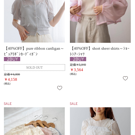
【40%OFF】pure ribbon cardigan～
【40%OFF】short sheer shirts～ｼｮｰ
ﾋﾟｭｱﾘﾎﾞﾝｶｰﾃﾞｨｶﾞﾝ
ﾄｼｱｰｼｬﾂ
定価￥5,940
￥3,564
定価￥6,930
(税込)
￥4,158
(税込)