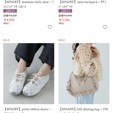
【40%OFF】feminine daily skirt～ﾌ
【40%OFF】satin backpack～ｻﾃﾝ
ｪﾐﾆﾝﾃﾞｲﾘｰｽｶｰﾄ
ﾊﾞｯｸﾊﾟｯｸ
定価￥8,250
定価￥5,940
￥4,950
￥3,564
(税込)
(税込)
【40%OFF】petite ribbon shoes～
【40%OFF】frill shirring bag～ﾌﾘﾙ