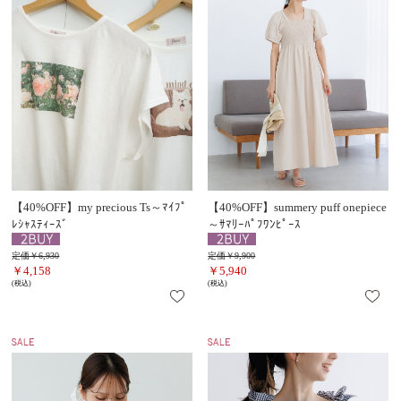
【40%OFF】my precious Ts～ﾏｲﾌﾟ
【40%OFF】summery puff onepiece
ﾚｼｬｽﾃｨｰｽﾞ
～ｻﾏﾘｰﾊﾟﾌﾜﾝﾋﾟｰｽ
定価￥6,930
定価￥9,900
￥4,158
￥5,940
(税込)
(税込)