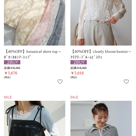
【40%OFF】botanical sheer top～
【40%OFF】clearly bloom bustier～
ﾎﾞﾀﾆｶﾙｼｱｰﾄｯﾌﾟ
ｸﾘｱﾘｰﾌﾞﾙｰﾑﾋﾞｽﾁｪ
定価￥9,460
定価￥8,360
￥5,676
￥5,016
(税込)
(税込)