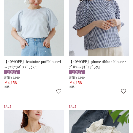
【40%OFF】feminine puff blouse4
【40%OFF】plume ribbon blouse～
～ﾌｪﾐﾆﾝﾊﾟﾌﾌﾞﾗｳｽ4
ﾌﾟﾘｭｰﾑﾘﾎﾞﾝﾌﾞﾗｳｽ
定価￥6,930
定価￥6,930
￥4,158
￥4,158
(税込)
(税込)