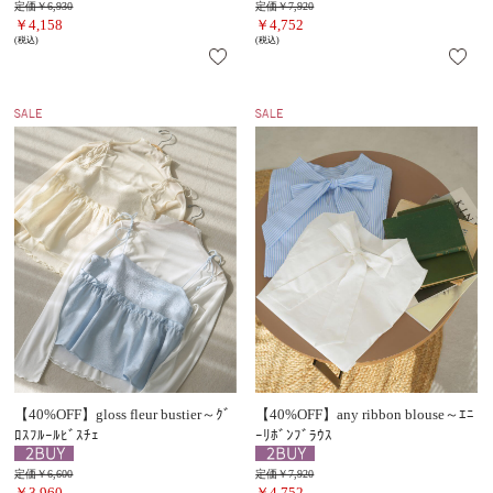
定価￥6,930
定価￥7,920
￥4,158
￥4,752
(税込)
(税込)
【40%OFF】gloss fleur bustier～ｸﾞ
【40%OFF】any ribbon blouse～ｴﾆ
ﾛｽﾌﾙｰﾙﾋﾞｽﾁｪ
ｰﾘﾎﾞﾝﾌﾞﾗｳｽ
定価￥6,600
定価￥7,920
￥3,960
￥4,752