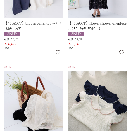
【40%OFF】bloom collar top～ﾌﾞﾙ
【40%OFF】flower shower onepiece
ｰﾑｶﾗｰﾄｯﾌﾟ
～ﾌﾗﾜｰｼｬﾜｰﾜﾝﾋﾟｰｽ
定価￥7,370
定価￥9,900
￥4,422
￥5,940
(税込)
(税込)