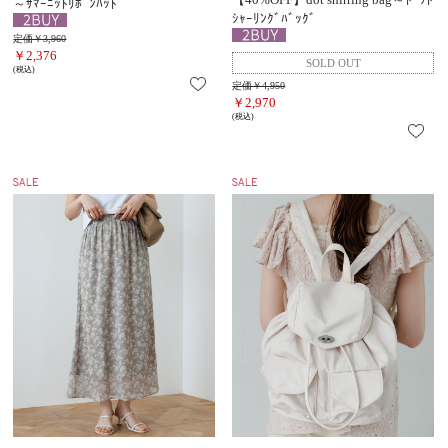
～ｻﾏｰﾆｯﾄﾘﾎﾞﾝﾊｯﾄ
ｼｬｰﾘﾝｸﾞﾊﾞｯｸﾞ
定価￥3,960
￥2,376
(税込)
定価￥4,950
￥2,970
(税込)