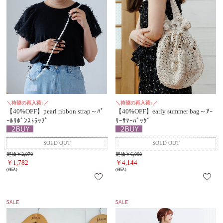
＼待望の再入荷♪／
＼待望の再入荷♪／
【40%OFF】pearl ribbon strap～ﾊﾟ
【40%OFF】early summer bag～ｱｰ
ｰﾙﾘﾎﾞﾝｽﾄﾗｯﾌﾟ
ﾘｰｻﾏｰﾊﾞｯｸﾞ
定価￥2,970
定価￥6,908
￥1,782
￥4,144
(税込)
(税込)