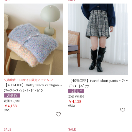
＼池袋店・ECサイト限定アイテム♪／
【40%OFF】tweed short pants～ﾂｲｰ
【40%OFF】fluffy fancy cardigan～
ﾄﾞｼｮｰﾄﾊﾟﾝﾂ
ﾌﾗｯﾌｨｰﾌｧﾝｼｰｶｰﾃﾞｨｶﾞﾝ
定価￥6,930
定価￥6,930
￥4,158
￥4,158
(税込)
(税込)