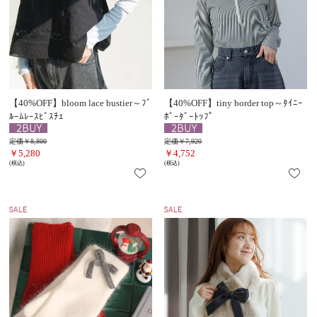
【40%OFF】bloom lace bustier～ﾌﾞ
【40%OFF】tiny border top～ﾀｲﾆｰ
ﾙｰﾑﾚｰｽﾋﾞｽﾁｪ
ﾎﾞｰﾀﾞｰﾄｯﾌﾟ
定価￥8,800
定価￥7,920
￥5,280
￥4,752
(税込)
(税込)