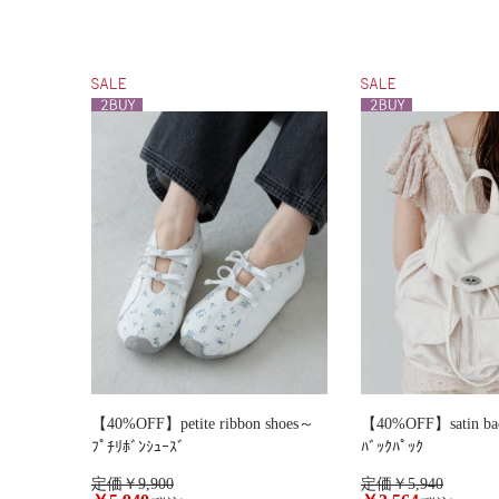
【40%OFF】petite ribbon shoes～
【40%OFF】satin ba
ﾌﾟﾁﾘﾎﾞﾝｼｭｰｽﾞ
ﾊﾞｯｸﾊﾟｯｸ
定価￥9,900
定価￥5,940