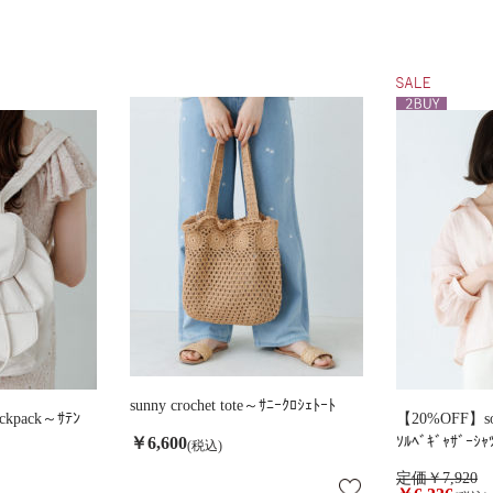
sunny crochet tote～ｻﾆｰｸﾛｼｪﾄｰﾄ
ckpack～ｻﾃﾝ
【20%OFF】sorb
￥6,600
ｿﾙﾍﾞｷﾞｬｻﾞｰｼｬ
(税込)
定価￥7,920