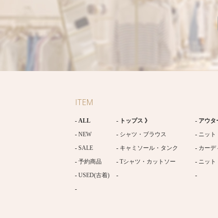
ITEM
ALL
トップス 》
アウタ
NEW
シャツ・ブラウス
ニット
SALE
キャミソール・タンク
カーデ
予約商品
Tシャツ・カットソー
ニット
USED(古着)