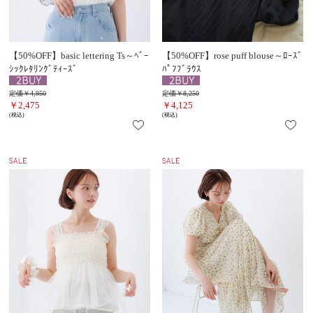
【50%OFF】basic lettering Ts～ﾍﾞｰ
【50%OFF】rose puff blouse～ﾛｰｽﾞ
ｼｯｸﾚﾀﾘﾝｸﾞﾃｨｰｽﾞ
ﾊﾟﾌﾌﾞﾗｳｽ
定価￥4,950
定価￥8,250
￥2,475
￥4,125
(税込)
(税込)