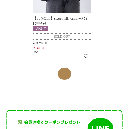
【30%OFF】sweet frill cami～ｽｳｨｰ
ﾄﾌﾘﾙｷｬﾐ
定価￥6,600
￥4,620
(税込)
1