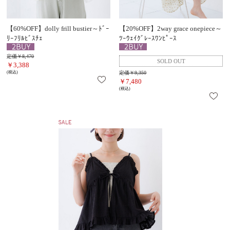
【60%OFF】dolly frill bustier～ﾄﾞｰ
【20%OFF】2way grace onepiece～
ﾘｰﾌﾘﾙﾋﾞｽﾁｪ
ﾂｰｳｪｲｸﾞﾚｰｽﾜﾝﾋﾟｰｽ
定価￥8,470
￥3,388
(税込)
定価￥9,350
￥7,480
(税込)