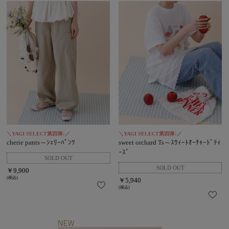
＼YAGI SELECT第四弾♪／
＼YAGI SELECT第四弾♪／
cherie pants～ｼｪﾘｰﾊﾟﾝﾂ
sweet orchard Ts～ｽｳｨｰﾄｵｰﾁｬｰﾄﾞﾃｨ
ｰｽﾞ
￥9,900
(税込)
￥5,940
(税込)