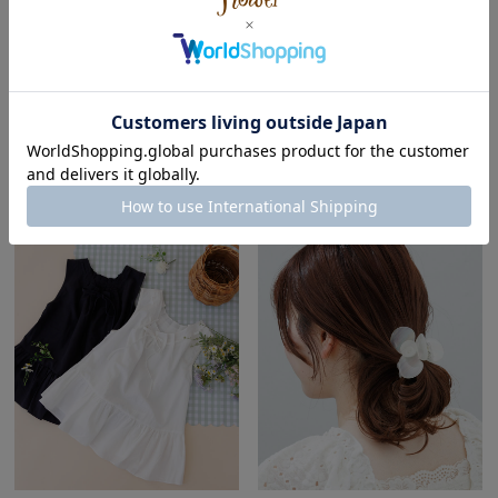
cherish chou puff top～ﾁｪﾘｯｼｭｼｭｰ
satin rose chouchou～ｻﾃﾝﾛｰｽﾞｼｭｼｭ
ﾊﾟﾌﾄｯﾌﾟ
￥1,298
(税込)
￥7,920
(税込)