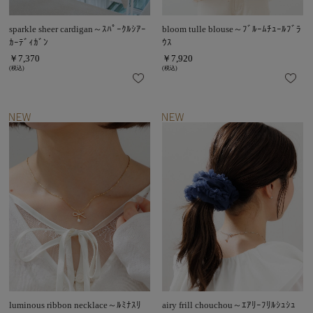
sparkle sheer cardigan～ｽﾊﾟｰｸﾙｼｱｰ
bloom tulle blouse～ﾌﾞﾙｰﾑﾁｭｰﾙﾌﾞﾗ
ｶｰﾃﾞｨｶﾞﾝ
ｳｽ
￥7,370
￥7,920
(税込)
(税込)
luminous ribbon necklace～ﾙﾐﾅｽﾘ
airy frill chouchou～ｴｱﾘｰﾌﾘﾙｼｭｼｭ