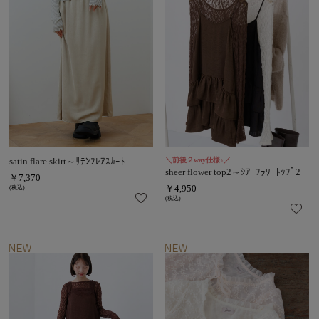
satin flare skirt～ｻﾃﾝﾌﾚｱｽｶｰﾄ
＼前後２way仕様♪／
sheer flower top2～ｼｱｰﾌﾗﾜｰﾄｯﾌﾟ2
￥7,370
￥4,950
(税込)
(税込)