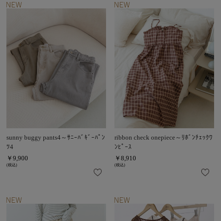
sunny buggy pants4～ｻﾆｰﾊﾞｷﾞｰﾊﾟﾝ
ribbon check onepiece～ﾘﾎﾞﾝﾁｪｯｸﾜ
ﾂ4
ﾝﾋﾟｰｽ
￥9,900
￥8,910
(税込)
(税込)