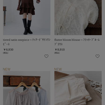
tiered satin onepiece～ﾃｨｱｰﾄﾞｻﾃﾝﾜﾝ
flutter bloom blouse～ﾌﾗｯﾀｰﾌﾞﾙｰﾑ
ﾋﾟｰｽ
ﾌﾞﾗｳｽ
￥6,930
￥8,910
(税込)
(税込)