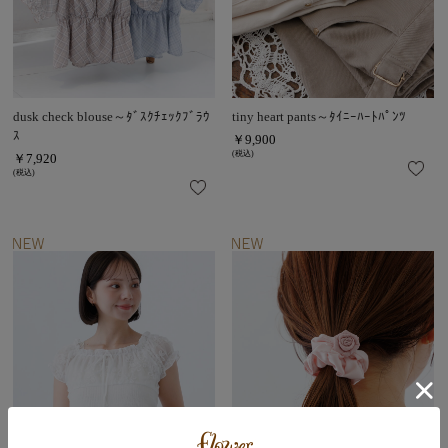
dusk check blouse～ﾀﾞｽｸﾁｪｯｸﾌﾞﾗｳ
tiny heart pants～ﾀｲﾆｰﾊｰﾄﾊﾟﾝﾂ
ｽ
￥9,900
(税込)
￥7,920
(税込)