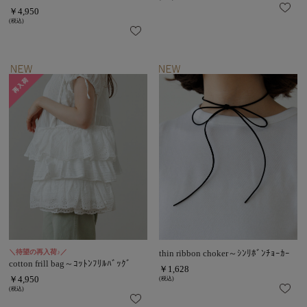
￥4,950
(税込)
＼待望の再入荷♪／
thin ribbon choker～ｼﾝﾘﾎﾞﾝﾁｮｰｶｰ
cotton frill bag～ｺｯﾄﾝﾌﾘﾙﾊﾞｯｸﾞ
￥1,628
￥4,950
(税込)
(税込)