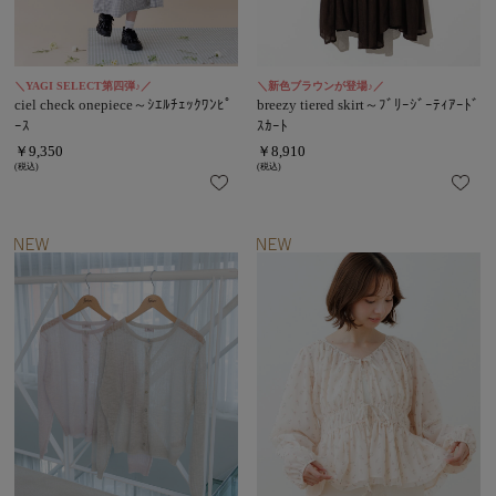
＼YAGI SELECT第四弾♪／
＼新色ブラウンが登場♪／
ciel check onepiece～ｼｴﾙﾁｪｯｸﾜﾝﾋﾟ
breezy tiered skirt～ﾌﾞﾘｰｼﾞｰﾃｨｱｰﾄﾞ
ｰｽ
ｽｶｰﾄ
￥9,350
￥8,910
(税込)
(税込)