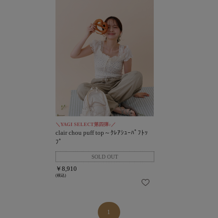
＼YAGI SELECT第四弾♪／
clair chou puff top～ｸﾚｱｼｭｰﾊﾟﾌﾄｯ
ﾌﾟ
￥8,910
(税込)
1