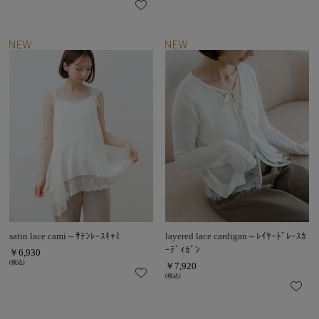
satin lace cami～ｻﾃﾝﾚｰｽｷｬﾐ
layered lace cardigan～ﾚｲﾔｰﾄﾞﾚｰｽｶ
ｰﾃﾞｨｶﾞﾝ
￥6,930
(税込)
￥7,920
(税込)