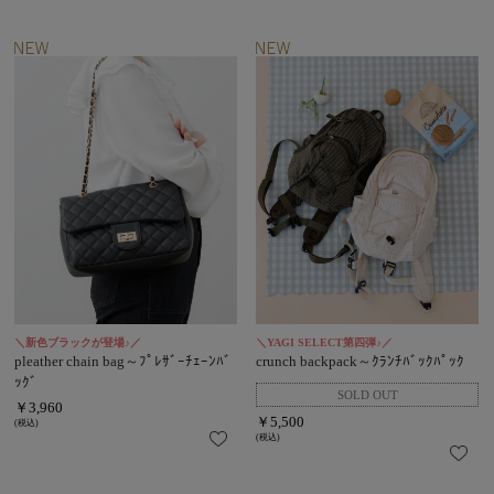
＼新色ブラックが登場♪／
＼YAGI SELECT第四弾♪／
pleather chain bag～ﾌﾟﾚｻﾞｰﾁｪｰﾝﾊﾞ
crunch backpack～ｸﾗﾝﾁﾊﾞｯｸﾊﾟｯｸ
ｯｸﾞ
￥3,960
￥5,500
(税込)
(税込)