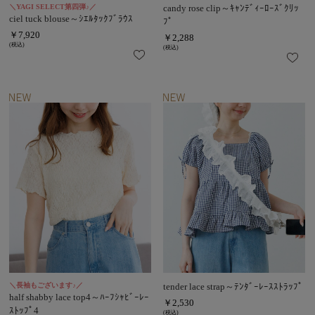
＼YAGI SELECT第四弾♪／
candy rose clip～ｷｬﾝﾃﾞｨｰﾛｰｽﾞｸﾘｯ
ciel tuck blouse～ｼｴﾙﾀｯｸﾌﾞﾗｳｽ
ﾌﾟ
￥7,920
￥2,288
(税込)
(税込)
＼長袖もございます♪／
tender lace strap～ﾃﾝﾀﾞｰﾚｰｽｽﾄﾗｯﾌﾟ
half shabby lace top4～ﾊｰﾌｼｬﾋﾞｰﾚｰ
￥2,530
ｽﾄｯﾌﾟ4
(税込)