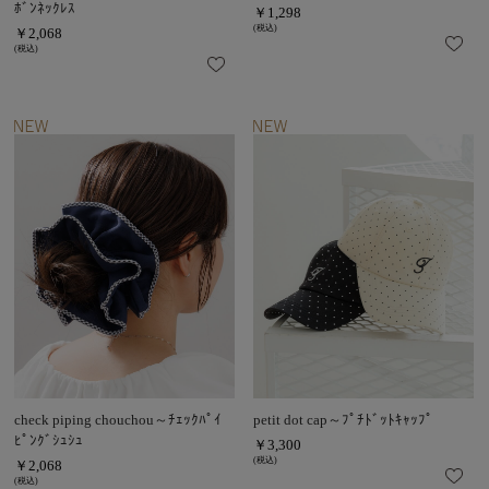
ﾎﾞﾝﾈｯｸﾚｽ
￥1,298
(税込)
￥2,068
(税込)
check piping chouchou～ﾁｪｯｸﾊﾟｲ
petit dot cap～ﾌﾟﾁﾄﾞｯﾄｷｬｯﾌﾟ
ﾋﾟﾝｸﾞｼｭｼｭ
￥3,300
(税込)
￥2,068
(税込)