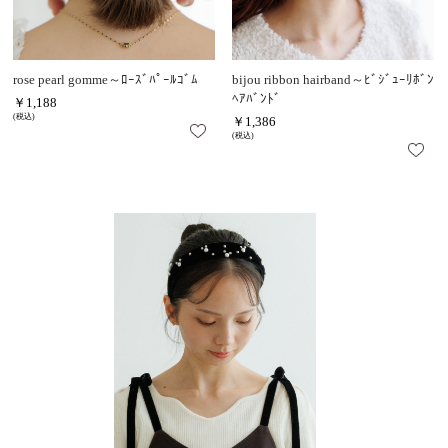
rose pearl gomme～ﾛｰｽﾞﾊﾟｰﾙｺﾞﾑ
bijou ribbon hairband～ﾋﾞｼﾞｭｰﾘﾎﾞﾝ
ﾍｱﾊﾞﾝﾄﾞ
￥1,188
(税込)
￥1,386
(税込)