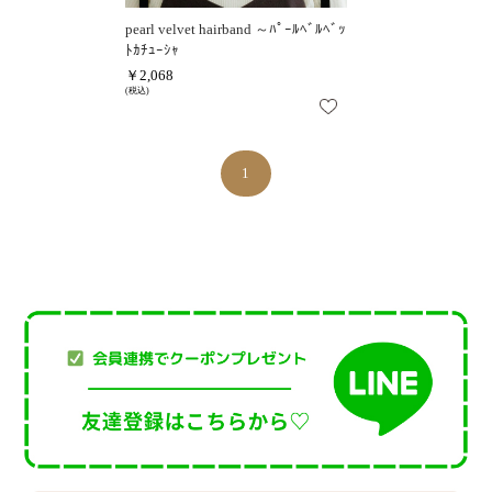
pearl velvet hairband ～ﾊﾟｰﾙﾍﾞﾙﾍﾞｯ
ﾄｶﾁｭｰｼｬ
￥2,068
(税込)
1