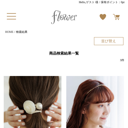
Hello,ゲスト 様
/ 保有ポイント：
0pt
HOME
/ 検索結果
並び替え
商品検索結果一覧
3
件