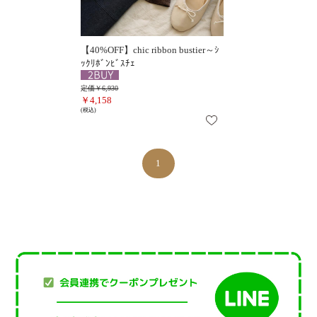
【40%OFF】chic ribbon bustier～ｼ
ｯｸﾘﾎﾞﾝﾋﾞｽﾁｪ
定価￥6,930
￥4,158
(税込)
1