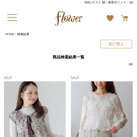
Hello,ゲスト 様
/ 保有ポイント：
0pt
HOME
/ 検索結果
並び替え
商品検索結果一覧
3
件