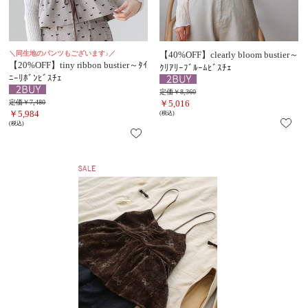
＼同生地のパンツもございます♪／
【40%OFF】clearly bloom bustier～
【20%OFF】tiny ribbon bustier～ﾀｲ
ｸﾘｱﾘｰﾌﾞﾙｰﾑﾋﾞｽﾁｪ
ﾆｰﾘﾎﾞﾝﾋﾞｽﾁｪ
定価￥8,360
定価￥7,480
￥5,016
￥5,984
(税込)
(税込)