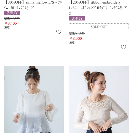
【30%OFF】shiny mellow L/S～ｼｬ
【20%OFF】ribbon embroidery
ｲﾆｰﾒﾛｰﾛﾝｸﾞｽﾘｰﾌﾞ
L/S2～ﾘﾎﾞﾝｴﾝﾌﾞﾛｲﾀﾞﾘｰﾛﾝｸﾞｽﾘｰﾌﾞ
2
定価￥4,950
￥3,465
(税込)
定価￥4,950
￥3,960
(税込)