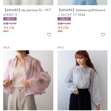
【40%OFF】my precious Ts～ﾏｲﾌﾟ
【40%OFF】feminine puff blouse4
ﾚｼｬｽﾃｨｰｽﾞ
～ﾌｪﾐﾆﾝﾊﾟﾌﾌﾞﾗｳｽ4
定価￥6,930
定価￥6,930
￥4,158
￥4,158
(税込)
(税込)