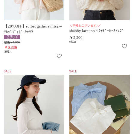
【20%OFF】sorbet gather shirts2～
＼半袖もございます♪／
shabby lace top～ｼｬﾋﾞｰﾚｰｽﾄｯﾌﾟ
ｿﾙﾍﾞｷﾞｬｻﾞｰｼｬﾂ2
￥5,500
(税込)
定価￥7,920
￥6,336
(税込)