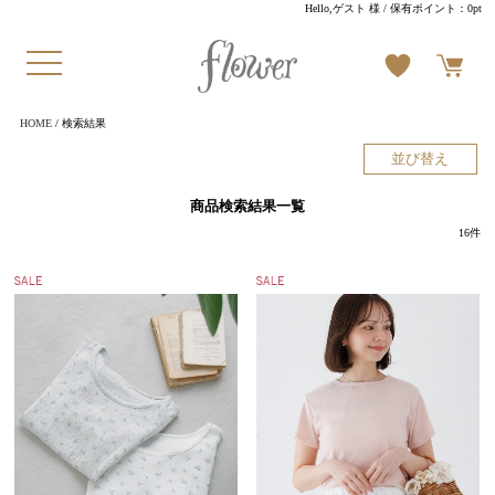
Hello,ゲスト 様
/ 保有ポイント：
0pt
HOME
/ 検索結果
並び替え
商品検索結果一覧
16
件