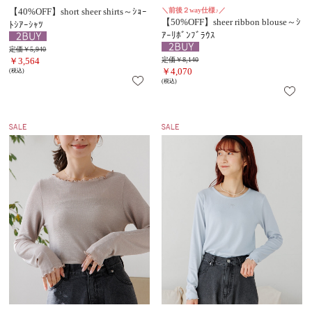
【40%OFF】short sheer shirts～ｼｮｰ
＼前後２way仕様♪／
【50%OFF】sheer ribbon blouse～ｼ
ﾄｼｱｰｼｬﾂ
ｱｰﾘﾎﾞﾝﾌﾞﾗｳｽ
定価￥5,940
￥3,564
定価￥8,140
￥4,070
(税込)
(税込)