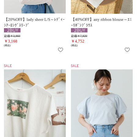
【20%OFF】lady sheer L/S～ﾚﾃﾞｨｰ
【40%OFF】any ribbon blouse～ｴﾆ
ｼｱｰﾛﾝｸﾞｽﾘｰﾌﾞ
ｰﾘﾎﾞﾝﾌﾞﾗｳｽ
定価￥3,960
定価￥7,920
￥3,168
￥4,752
(税込)
(税込)