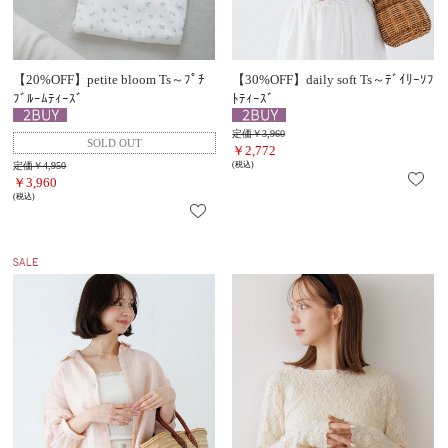
【20%OFF】petite bloom Ts～ﾌﾟﾁ
【30%OFF】daily soft Ts～ﾃﾞｲﾘｰｿﾌ
ﾌﾞﾙｰﾑﾃｨｰｽﾞ
ﾄﾃｨｰｽﾞ
定価￥3,960
￥2,772
定価￥4,950
(税込)
￥3,960
(税込)