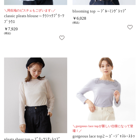
＼同生地のビスチェもございます♪／
blooming top ～ﾌﾞﾙｰﾐﾝｸﾞﾄｯﾌﾟ
classic pleats blouse～ｸﾗｼｯｸﾌﾟﾘｰﾂ
￥6,028
ﾌﾞﾗｳｽ
(税込)
￥7,920
(税込)
＼gorgeous lace topが新しい仕様になって登
場！／
gorgeous lace top2～ｺﾞｰｼﾞｬｽﾚｰｽﾄｯ
pleats sheer top～ﾌﾟﾘｰﾂｼｱｰﾄｯﾌﾟ