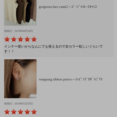
gorgeous lace cami2～ｺﾞｰｼﾞｬｽﾚｰｽｷｬﾐ2
投稿日：2024年08月28日
インナー使いからなんにでも使えるので全カラー欲しいぐらいで
す！！
wrapping ribbon pierce～ﾗｯﾋﾟﾝｸﾞﾘﾎﾞﾝﾋﾟｱｽ
投稿日：2024年02月29日