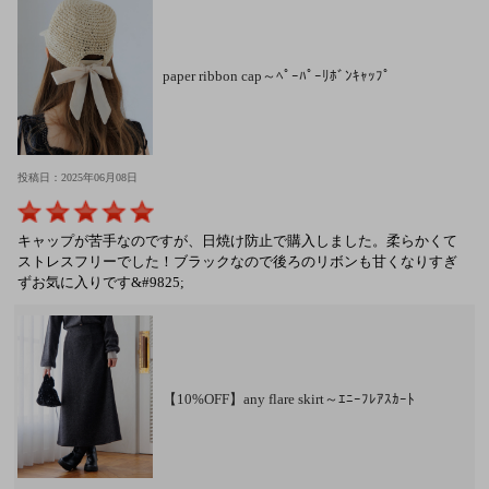
paper ribbon cap～ﾍﾟｰﾊﾟｰﾘﾎﾞﾝｷｬｯﾌﾟ
投稿日：2025年06月08日
キャップが苦手なのですが、日焼け防止で購入しました。柔らかくて
ストレスフリーでした！ブラックなので後ろのリボンも甘くなりすぎ
ずお気に入りです&#9825;
【10%OFF】any flare skirt～ｴﾆｰﾌﾚｱｽｶｰﾄ