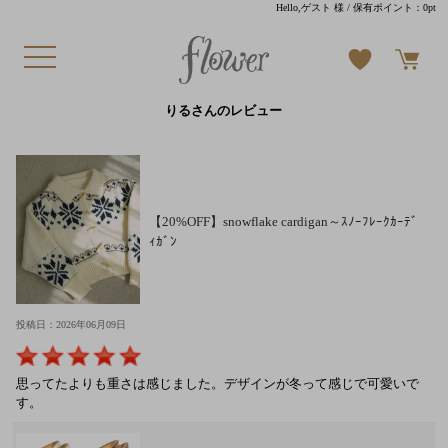
Hello,ゲスト 様
/ 保有ポイント：
0pt
りるさんのレビュー
【20%OFF】snowflake cardigan～ｽﾉｰﾌﾚｰｸｶｰﾃﾞ
ｨｶﾞﾝ
投稿日：2026年06月09日
思ってたよりも重さは感じました。デザインが冬って感じで可愛いで
す。