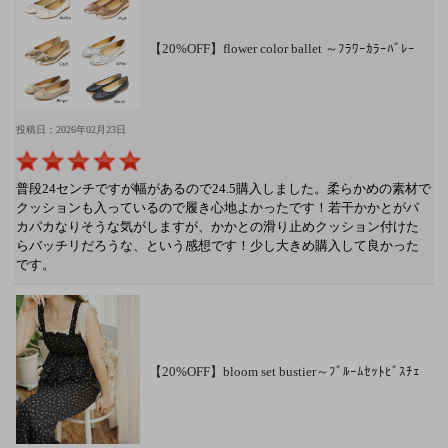
【20%OFF】flower color ballet ～ﾌﾗﾜｰｶﾗｰﾊﾞﾚｰ
投稿日：2026年02月23日
普段24センチですが幅があるので24.5購入しました。柔らかめの素材で
クッションも入っているので履き心地よかったです！若干かかとがパ
カパカなりそうな気がしますが、かかとの滑り止めクッション付けた
らバッチリだろうな、という感想です！少し大きめ購入して良かった
です。
【20%OFF】bloom set bustier～ﾌﾞﾙｰﾑｾｯﾄﾋﾞｽﾁｪ