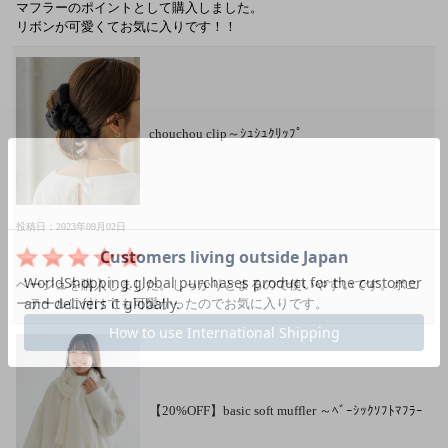
マフラーのポイントとして購入しました。
リボンが可愛くてお気に入りです！！
chouchou clip～ｼｭｼｭｸﾘｯﾌﾟ
投稿日：2023年09月02日
ベージュを購入しました。しっかりとまるので使いやすいです。ポニ
ーテールに付けても可愛かったのでお気に入りです。
【20%OFF】basic soft muffler ～ﾍﾞｰｼｯｸｿﾌﾄﾏﾌﾗｰ