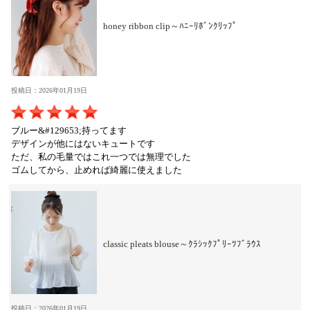
honey ribbon clip～ﾊﾆｰﾘﾎﾞﾝｸﾘｯﾌﾟ
投稿日：2026年01月19日
ブルー&#129653;持ってます
デザインが他にはないキュートです
ただ、私の毛量ではこれ一つでは無理でした
ゴムしてから、止めれば綺麗に使えました
classic pleats blouse～ｸﾗｼｯｸﾌﾟﾘｰﾂﾌﾞﾗｳｽ
投稿日：2026年01月19日