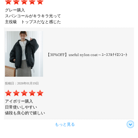
グレー購入
スパンコールがキラキラ光って
主役級 トップスだなと感じた
【30%OFF】useful nylon coat～ﾕｰｽﾌﾙﾅｲﾛﾝｺｰﾄ
投稿日：2026年01月19日
アイボリー購入
日常使いしやすい
値段も良心的で嬉しい
もっと見る