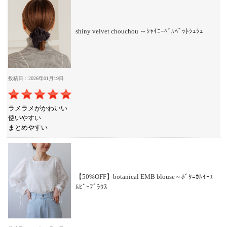
shiny velvet chouchou ～ｼｬｲﾆｰﾍﾞﾙﾍﾞｯﾄｼｭｼｭ
投稿日：2026年01月19日
ラメラメがかわいい
使いやすい
まとめやすい
【50%OFF】botanical EMB blouse～ﾎﾞﾀﾆｶﾙｲｰｴ
ﾑﾋﾞｰﾌﾞﾗｳｽ