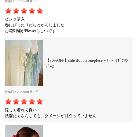
投稿日：2026年01月19日
ピンク購入
春にぴったりだなとかんじました
お花刺繍がFlowerらしいです
【30%OFF】side ribbon onepiece～ｻｲﾄﾞﾘﾎﾞﾝﾜﾝ
ﾋﾟｰｽ
投稿日：2026年01月19日
涼しく着れて良い
洗濯たくさんしても、ダメージが目立っていません