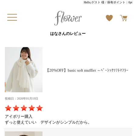
Hello,ゲスト 様
/ 保有ポイント：
0pt
はなさんのレビュー
【20%OFF】basic soft muffler ～ﾍﾞｰｼｯｸｿﾌﾄﾏﾌﾗｰ
投稿日：2026年01月19日
アイボリー購入
ずっと使えていい デザインがシンプルだから。