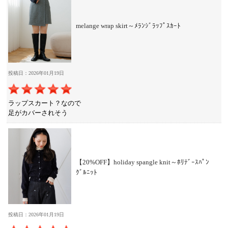
melange wrap skirt～ﾒﾗﾝｼﾞﾗｯﾌﾟｽｶｰﾄ
投稿日：2026年01月19日
ラップスカート？なので
足がカバーされそう
【20%OFF】holiday spangle knit～ﾎﾘﾃﾞｰｽﾊﾟﾝ
ｸﾞﾙﾆｯﾄ
投稿日：2026年01月19日