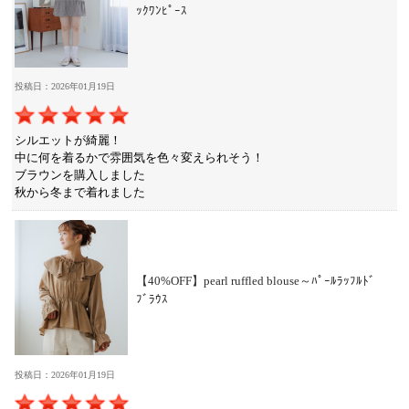
ｯｸﾜﾝﾋﾟｰｽ
投稿日：2026年01月19日
シルエットが綺麗！
中に何を着るかで雰囲気を色々変えられそう！
ブラウンを購入しました
秋から冬まで着れました
【40%OFF】pearl ruffled blouse～ﾊﾟｰﾙﾗｯﾌﾙﾄﾞ
ﾌﾞﾗｳｽ
投稿日：2026年01月19日