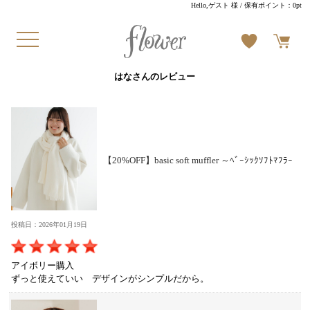
Hello,ゲスト 様
/ 保有ポイント：
0pt
はなさんのレビュー
【20%OFF】basic soft muffler ～ﾍﾞｰｼｯｸｿﾌﾄﾏﾌﾗｰ
投稿日：2026年01月19日
アイボリー購入
ずっと使えていい デザインがシンプルだから。