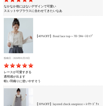
なかなか他にはないデザインで可愛い
スエットやブラウスに合わせてきたいなあ
【40%OFF】floral lace top～ﾌﾛｰﾗﾙﾚｰｽﾄｯﾌﾟ
投稿日：2026年01月19日
レースが可愛すぎる
透明感が出ます
軽い羽織りに使いやすそう
【30%OFF】layered check onepiece～ﾚｲﾔｰﾄﾞﾁｪ