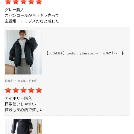
グレー購入
スパンコールがキラキラ光って
主役級 トップスだなと感じた
【30%OFF】useful nylon coat～ﾕｰｽﾌﾙﾅｲﾛﾝｺｰﾄ
投稿日：2026年01月19日
アイボリー購入
日常使いしやすい
値段も良心的で嬉しい