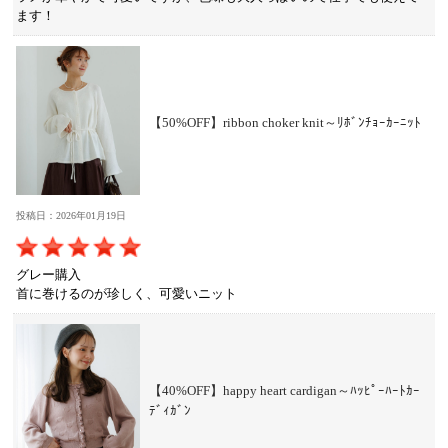
ます！
【50%OFF】ribbon choker knit～ﾘﾎﾞﾝﾁｮｰｶｰﾆｯﾄ
投稿日：2026年01月19日
グレー購入
首に巻けるのが珍しく、可愛いニット
【40%OFF】happy heart cardigan～ﾊｯﾋﾟｰﾊｰﾄｶｰ
ﾃﾞｨｶﾞﾝ