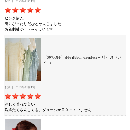
投稿日：2026年01月19日
ピンク購入
春にぴったりだなとかんじました
お花刺繍がFlowerらしいです
【30%OFF】side ribbon onepiece～ｻｲﾄﾞﾘﾎﾞﾝﾜﾝ
ﾋﾟｰｽ
投稿日：2026年01月19日
涼しく着れて良い
洗濯たくさんしても、ダメージが目立っていません