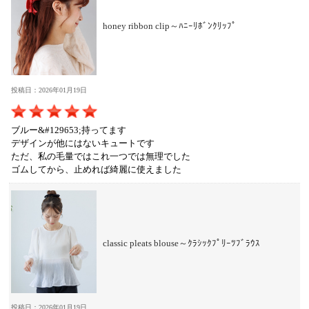
honey ribbon clip～ﾊﾆｰﾘﾎﾞﾝｸﾘｯﾌﾟ
投稿日：2026年01月19日
ブルー&#129653;持ってます
デザインが他にはないキュートです
ただ、私の毛量ではこれ一つでは無理でした
ゴムしてから、止めれば綺麗に使えました
classic pleats blouse～ｸﾗｼｯｸﾌﾟﾘｰﾂﾌﾞﾗｳｽ
投稿日：2026年01月19日