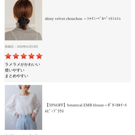
shiny velvet chouchou ～ｼｬｲﾆｰﾍﾞﾙﾍﾞｯﾄｼｭｼｭ
投稿日：2026年01月19日
ラメラメがかわいい
使いやすい
まとめやすい
【50%OFF】botanical EMB blouse～ﾎﾞﾀﾆｶﾙｲｰｴ
ﾑﾋﾞｰﾌﾞﾗｳｽ