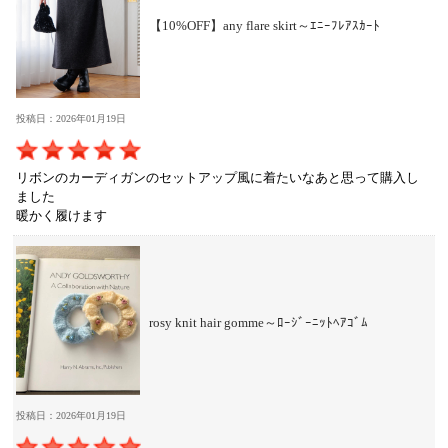
【10%OFF】any flare skirt～ｴﾆｰﾌﾚｱｽｶｰﾄ
投稿日：2026年01月19日
リボンのカーディガンのセットアップ風に着たいなあと思って購入し
ました
暖かく履けます
rosy knit hair gomme～ﾛｰｼﾞｰﾆｯﾄﾍｱｺﾞﾑ
投稿日：2026年01月19日