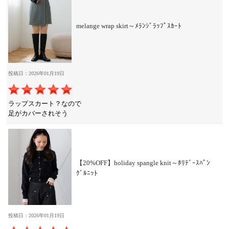
melange wrap skirt～ﾒﾗﾝｼﾞﾗｯﾌﾟｽｶｰﾄ
投稿日：2026年01月19日
ラップスカート？なので
足がカバーされそう
【20%OFF】holiday spangle knit～ﾎﾘﾃﾞｰｽﾊﾟﾝ
ｸﾞﾙﾆｯﾄ
投稿日：2026年01月19日