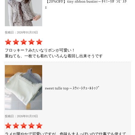
【20%OFF】tiny ribbon bustier～ﾀｲﾆｰﾘﾎﾞﾝﾋﾞｽﾁ
ｪ
投稿日：2026年01月19日
フロッキー？みたいなリボンが可愛い！
重ねても、一枚でも着れていろんな着回し出来そうです
sweet tulle top～ｽｳｨｰﾄﾁｭｰﾙﾄｯﾌﾟ
投稿日：2026年01月19日
ラメが華やかで可愛いですが、色味も大人っぽいので仕事でも使えて