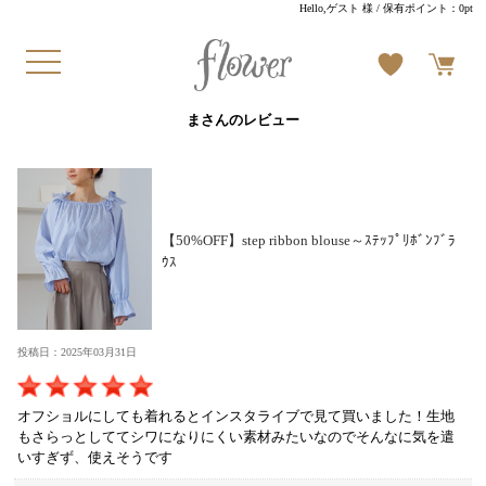
Hello,ゲスト 様
/ 保有ポイント：
0pt
まさんのレビュー
【50%OFF】step ribbon blouse～ｽﾃｯﾌﾟﾘﾎﾞﾝﾌﾞﾗ
ｳｽ
投稿日：2025年03月31日
オフショルにしても着れるとインスタライブで見て買いました！生地
もさらっとしててシワになりにくい素材みたいなのでそんなに気を遣
いすぎず、使えそうです