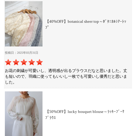
【40%OFF】botanical sheer top～ﾎﾞﾀﾆｶﾙｼｱｰﾄｯ
ﾌﾟ
投稿日：2025年03月31日
お花の刺繍が可愛いし、透明感が出るブラウスだなと思いました。丈
も短いので、羽織に使ってもいいし一枚でも可愛いし優秀だと思いま
した。
【50%OFF】lucky bouquet blouse～ﾗｯｷｰﾌﾞｰｹ
ﾌﾞﾗｳｽ