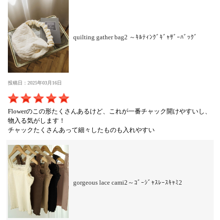
quilting gather bag2 ～ｷﾙﾃｨﾝｸﾞｷﾞｬｻﾞｰﾊﾞｯｸﾞ
投稿日：2025年03月16日
Flowerのこの形たくさんあるけど、これが一番チャック開けやすいし、
物入る気がします！
チャックたくさんあって細々したものも入れやすい
gorgeous lace cami2～ｺﾞｰｼﾞｬｽﾚｰｽｷｬﾐ2