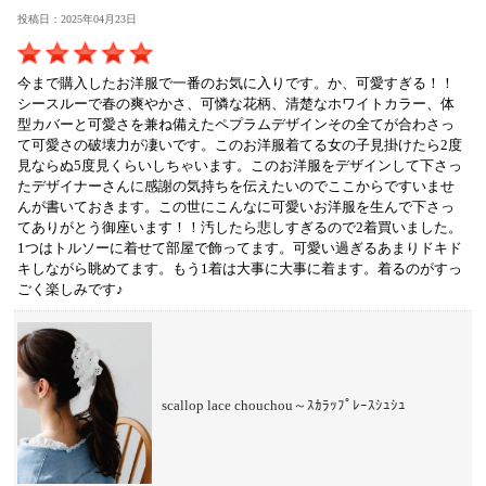
投稿日：2025年04月23日
今まで購入したお洋服で一番のお気に入りです。か、可愛すぎる！！
シースルーで春の爽やかさ、可憐な花柄、清楚なホワイトカラー、体
型カバーと可愛さを兼ね備えたペプラムデザインその全てが合わさっ
て可愛さの破壊力が凄いです。このお洋服着てる女の子見掛けたら2度
見ならぬ5度見くらいしちゃいます。このお洋服をデザインして下さっ
たデザイナーさんに感謝の気持ちを伝えたいのでここからですいませ
んが書いておきます。この世にこんなに可愛いお洋服を生んで下さっ
てありがとう御座います！！汚したら悲しすぎるので2着買いました。
1つはトルソーに着せて部屋で飾ってます。可愛い過ぎるあまりドキド
キしながら眺めてます。もう1着は大事に大事に着ます。着るのがすっ
ごく楽しみです♪
scallop lace chouchou～ｽｶﾗｯﾌﾟﾚｰｽｼｭｼｭ