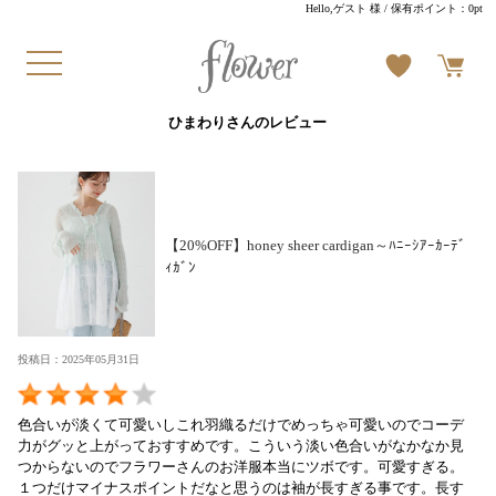
Hello,ゲスト 様
/ 保有ポイント：
0pt
ひまわりさんのレビュー
【20%OFF】honey sheer cardigan～ﾊﾆｰｼｱｰｶｰﾃﾞ
ｨｶﾞﾝ
投稿日：2025年05月31日
色合いが淡くて可愛いしこれ羽織るだけでめっちゃ可愛いのでコーデ
力がグッと上がっておすすめです。こういう淡い色合いがなかなか見
つからないのでフラワーさんのお洋服本当にツボです。可愛すぎる。
１つだけマイナスポイントだなと思うのは袖が長すぎる事です。長す