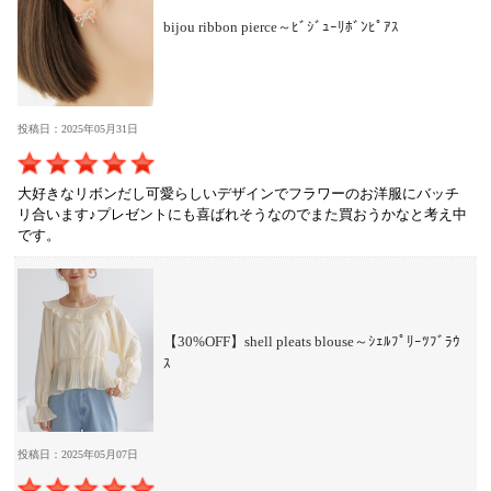
bijou ribbon pierce～ﾋﾞｼﾞｭｰﾘﾎﾞﾝﾋﾟｱｽ
投稿日：2025年05月31日
大好きなリボンだし可愛らしいデザインでフラワーのお洋服にバッチ
リ合います♪プレゼントにも喜ばれそうなのでまた買おうかなと考え中
です。
【30%OFF】shell pleats blouse～ｼｪﾙﾌﾟﾘｰﾂﾌﾞﾗｳ
ｽ
投稿日：2025年05月07日