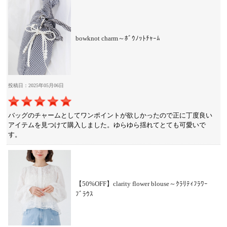
bowknot charm～ﾎﾞｳﾉｯﾄﾁｬｰﾑ
投稿日：2025年05月06日
バッグのチャームとしてワンポイントが欲しかったので正に丁度良い
アイテムを見つけて購入しました。ゆらゆら揺れてとても可愛いで
す。
【50%OFF】clarity flower blouse～ｸﾗﾘﾃｨﾌﾗﾜｰ
ﾌﾞﾗｳｽ