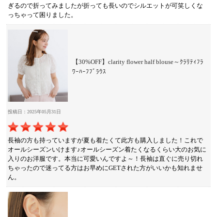
ぎるので折ってみましたが折っても長いのでシルエットが可笑しくな
っちゃって困りました。
【30%OFF】clarity flower half blouse～ｸﾗﾘﾃｨﾌﾗ
ﾜｰﾊｰﾌﾌﾞﾗｳｽ
投稿日：2025年05月31日
長袖の方も持っていますが夏も着たくて此方も購入しました！これで
オールシーズンいけます♪オールシーズン着たくなるくらい大のお気に
入りのお洋服です。本当に可愛いんですよ～！長袖は直ぐに売り切れ
ちゃったので迷ってる方はお早めにGETされた方がいいかも知れませ
ん。