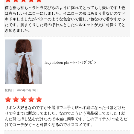
襟も裾も袖もヒラヒラ花びらのように揺れてとっても可愛いです！色
は春らしいイエローにしました。イエローの服はあまり着ないのでド
キドキしましたがバターのような色合いで優しい色なので着やすかっ
たです。腕まくりした時のぽわんとしたシルエットが更に可愛くてと
きめきました。
lacy ribbon pin～ﾚｰｼｰﾘﾎﾞﾝﾋﾟﾝ
投稿日：2025年05月06日
リボン大好きなのですが不器用で上手く結べず縦になったりほどけた
りで今までは断念してました。なのでこういう商品探してました！結
んだ所に挿し込むだけなので本当に簡単です。このアイテム1つあるだ
けでコーデがぐっと可愛くなるのでオススメです。