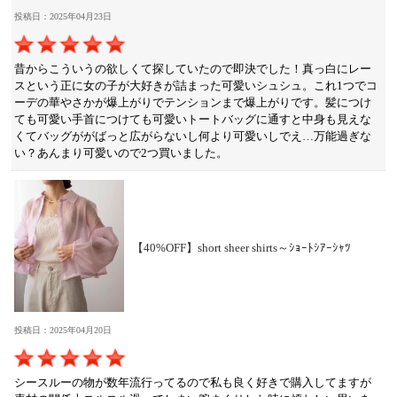
投稿日：2025年04月23日
昔からこういうの欲しくて探していたので即決でした！真っ白にレー
スという正に女の子が大好きが詰まった可愛いシュシュ。これ1つでコ
ーデの華やさかが爆上がりでテンションまで爆上がりです。髪につけ
ても可愛い手首につけても可愛いトートバッグに通すと中身も見えな
くてバッグががばっと広がらないし何より可愛いしでえ…万能過ぎな
い？あんまり可愛いので2つ買いました。
【40%OFF】short sheer shirts～ｼｮｰﾄｼｱｰｼｬﾂ
投稿日：2025年04月20日
シースルーの物が数年流行ってるので私も良く好きで購入してますが