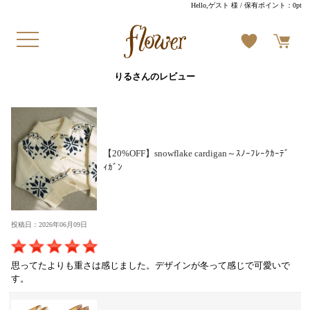
Hello,ゲスト 様
/ 保有ポイント：
0pt
りるさんのレビュー
【20%OFF】snowflake cardigan～ｽﾉｰﾌﾚｰｸｶｰﾃﾞ
ｨｶﾞﾝ
投稿日：2026年06月09日
思ってたよりも重さは感じました。デザインが冬って感じで可愛いで
す。