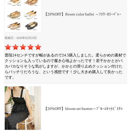
【20%OFF】flower color ballet ～ﾌﾗﾜｰｶﾗｰﾊﾞﾚｰ
投稿日：2026年02月23日
普段24センチですが幅があるので24.5購入しました。柔らかめの素材で
クッションも入っているので履き心地よかったです！若干かかとがパ
カパカなりそうな気がしますが、かかとの滑り止めクッション付けた
らバッチリだろうな、という感想です！少し大きめ購入して良かった
です。
【20%OFF】bloom set bustier～ﾌﾞﾙｰﾑｾｯﾄﾋﾞｽﾁｪ