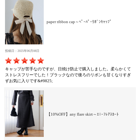
paper ribbon cap～ﾍﾟｰﾊﾟｰﾘﾎﾞﾝｷｬｯﾌﾟ
投稿日：2025年06月08日
キャップが苦手なのですが、日焼け防止で購入しました。柔らかくて
ストレスフリーでした！ブラックなので後ろのリボンも甘くなりすぎ
ずお気に入りです&#9825;
【10%OFF】any flare skirt～ｴﾆｰﾌﾚｱｽｶｰﾄ