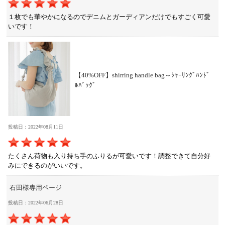
１枚でも華やかになるのでデニムとガーディアンだけでもすごく可愛
いです！
【40%OFF】shirring handle bag～ｼｬｰﾘﾝｸﾞﾊﾝﾄﾞ
ﾙﾊﾞｯｸﾞ
投稿日：2022年08月11日
たくさん荷物も入り持ち手のふりるが可愛いです！調整できて自分好
みにできるのがいいです。
石田様専用ページ
投稿日：2022年06月28日