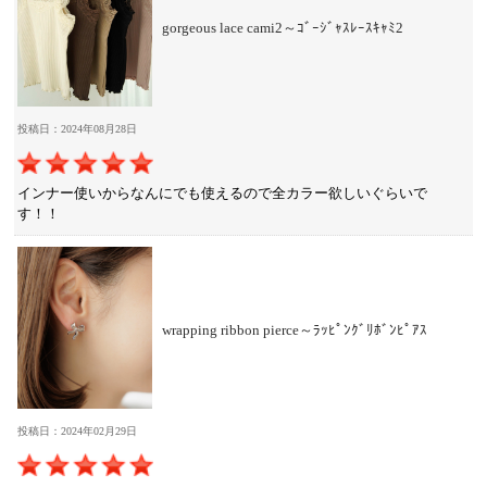
gorgeous lace cami2～ｺﾞｰｼﾞｬｽﾚｰｽｷｬﾐ2
投稿日：2024年08月28日
インナー使いからなんにでも使えるので全カラー欲しいぐらいで
す！！
wrapping ribbon pierce～ﾗｯﾋﾟﾝｸﾞﾘﾎﾞﾝﾋﾟｱｽ
投稿日：2024年02月29日