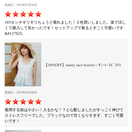
投稿日：2025年07月20日
165センチギリギリちょうど着れました！２色買いしました。楽で涼し
くて購入して良かったです！セットアップで着るとすごく可愛いです
&#127925;
【30%OFF】sunny lace bustier～ｻﾆｰﾚｰｽﾋﾞｽﾁｪ
投稿日：2025年06月08日
着用する前は小さい！入るかな！？と心配しましたがすっごく伸びて
ストレスフリーでした。ブラックなので甘くなりすぎず、すごく可愛
いです！