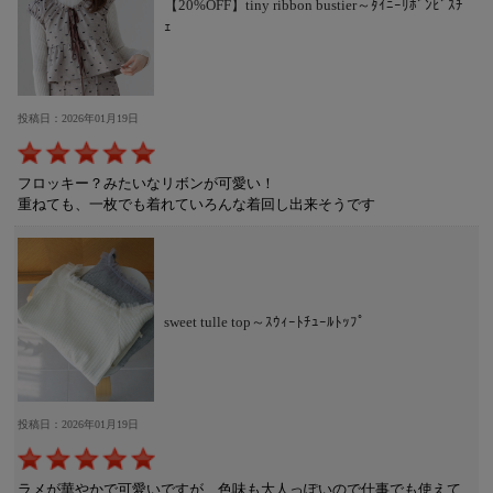
【20%OFF】tiny ribbon bustier～ﾀｲﾆｰﾘﾎﾞﾝﾋﾞｽﾁ
ｪ
投稿日：2026年01月19日
フロッキー？みたいなリボンが可愛い！
重ねても、一枚でも着れていろんな着回し出来そうです
sweet tulle top～ｽｳｨｰﾄﾁｭｰﾙﾄｯﾌﾟ
投稿日：2026年01月19日
ラメが華やかで可愛いですが、色味も大人っぽいので仕事でも使えて