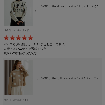
【50%OFF】floral nordic knit～ﾌﾛｰﾗﾙﾉﾙﾃﾞｨｯｸﾆ
ｯﾄ
投稿日：2026年01月19日
ポップなお花柄がかわいいなぁと思って購入
古着っぽいニットで素敵でした
暖かいのに軽かったです
【50%OFF】fluffy flower knit～ﾌﾗｯﾌｨｰﾌﾗﾜｰﾆｯﾄ
投稿日：2026年01月19日