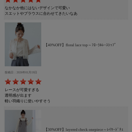
なかなか他にはないデザインで可愛い
スエットやブラウスに合わせてきたいなあ
【40%OFF】floral lace top～ﾌﾛｰﾗﾙﾚｰｽﾄｯﾌﾟ
投稿日：2026年01月19日
レースが可愛すぎる
透明感が出ます
軽い羽織りに使いやすそう
【30%OFF】layered check onepiece～ﾚｲﾔｰﾄﾞﾁｪ