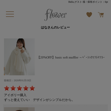
Hello,ゲスト 様
/ 保有ポイント：
0pt
はなさんのレビュー
【20%OFF】basic soft muffler ～ﾍﾞｰｼｯｸｿﾌﾄﾏﾌﾗｰ
投稿日：2026年01月19日
アイボリー購入
ずっと使えていい デザインがシンプルだから。