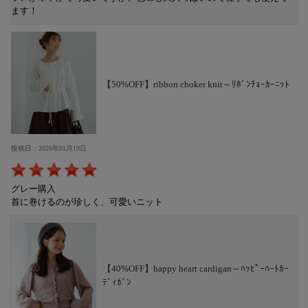
ます！
【50%OFF】ribbon choker knit～ﾘﾎﾞﾝﾁｮｰｶｰﾆｯﾄ
投稿日：2026年01月19日
グレー購入
首に巻けるのが珍しく、可愛いニット
【40%OFF】happy heart cardigan～ﾊｯﾋﾟｰﾊｰﾄｶｰ
ﾃﾞｨｶﾞﾝ