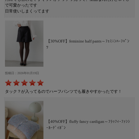
で可愛かったです
日常使いしまくってます
【30%OFF】feminine half pants～ﾌｪﾐﾆﾝﾊｰﾌﾊﾟﾝ
ﾂ
投稿日：2026年01月19日
タック？が入ってるのでハーフパンツでも履きやすかったです！
【40%OFF】fluffy fancy cardigan～ﾌﾗｯﾌｨｰﾌｧﾝｼ
ｰｶｰﾃﾞｨｶﾞﾝ