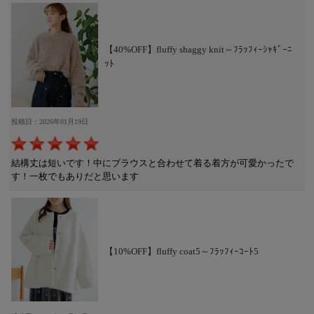
【40%OFF】fluffy shaggy knit～ﾌﾗｯﾌｨｰｼｬｷﾞｰﾆ
ｯﾄ
投稿日：2026年01月19日
結構丈は短いです！中にブラウスと合わせて着る着方が可愛かったで
す！一枚でもありだと思います
【10%OFF】fluffy coat5～ﾌﾗｯﾌｨｰｺｰﾄ5