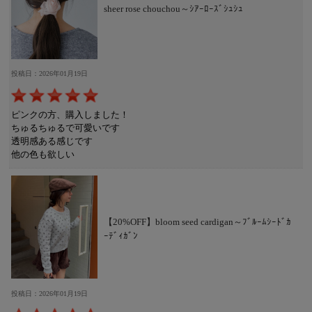
sheer rose chouchou～ｼｱｰﾛｰｽﾞｼｭｼｭ
投稿日：2026年01月19日
ピンクの方、購入しました！
ちゅるちゅるで可愛いです
透明感ある感じです
他の色も欲しい
【20%OFF】bloom seed cardigan～ﾌﾞﾙｰﾑｼｰﾄﾞｶ
ｰﾃﾞｨｶﾞﾝ
投稿日：2026年01月19日