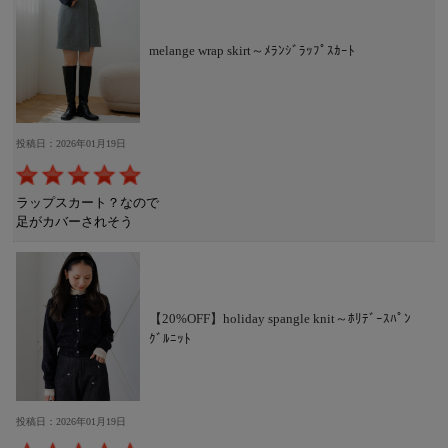
melange wrap skirt～ﾒﾗﾝｼﾞﾗｯﾌﾟｽｶｰﾄ
投稿日：2026年01月19日
ラップスカート？なので
足がカバーされそう
【20%OFF】holiday spangle knit～ﾎﾘﾃﾞｰｽﾊﾟﾝ
ｸﾞﾙﾆｯﾄ
投稿日：2026年01月19日