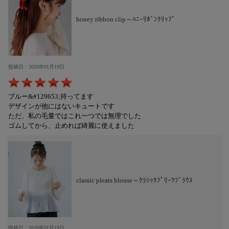
honey ribbon clip～ﾊﾆｰﾘﾎﾞﾝｸﾘｯﾌﾟ
投稿日：2026年01月19日
ブルー&#129653;持ってます
デザインが他にはないキュートです
ただ、私の毛量ではこれ一つでは無理でした
ゴムしてから、止めれば綺麗に使えました
classic pleats blouse～ｸﾗｼｯｸﾌﾟﾘｰﾂﾌﾞﾗｳｽ
投稿日：2026年01月19日