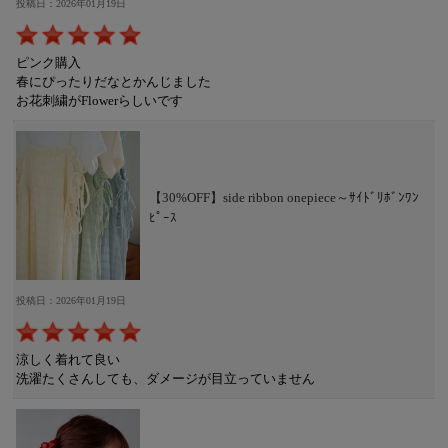
投稿日：2026年01月19日
ピンク購入
春にぴったりだなとかんじました
お花刺繍がFlowerらしいです
【30%OFF】side ribbon onepiece～ｻｲﾄﾞﾘﾎﾞﾝﾜﾝ
ﾋﾟｰｽ
投稿日：2026年01月19日
涼しく着れて良い
洗濯たくさんしても、ダメージが目立っていません