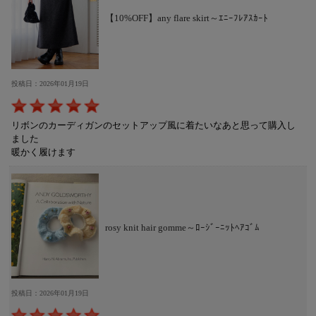
【10%OFF】any flare skirt～ｴﾆｰﾌﾚｱｽｶｰﾄ
投稿日：2026年01月19日
リボンのカーディガンのセットアップ風に着たいなあと思って購入し
ました
暖かく履けます
rosy knit hair gomme～ﾛｰｼﾞｰﾆｯﾄﾍｱｺﾞﾑ
投稿日：2026年01月19日