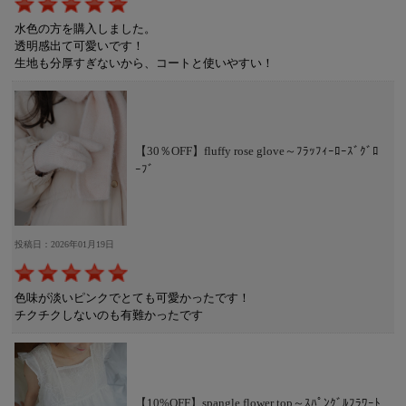
水色の方を購入しました。
透明感出て可愛いです！
生地も分厚すぎないから、コートと使いやすい！
【30％OFF】fluffy rose glove～ﾌﾗｯﾌｨｰﾛｰｽﾞｸﾞﾛ
ｰﾌﾞ
投稿日：2026年01月19日
色味が淡いピンクでとても可愛かったです！
チクチクしないのも有難かったです
【10%OFF】spangle flower top～ｽﾊﾟﾝｸﾞﾙﾌﾗﾜｰﾄ