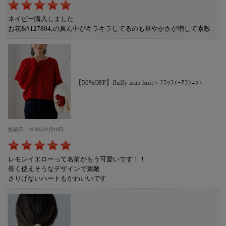
ネイビー購入しました
お花&#127804;の真ん中がキラキラしてるのも華やかさが増して素敵
【50%OFF】fluffy aran knit～ﾌﾗｯﾌｨｰｱﾗﾝﾆｯﾄ
投稿日：2026年01月19日
レモンイエローって名前がもう可愛いです！！
長く使えそうなデザインで素敵
さりげないハートもかわいいです