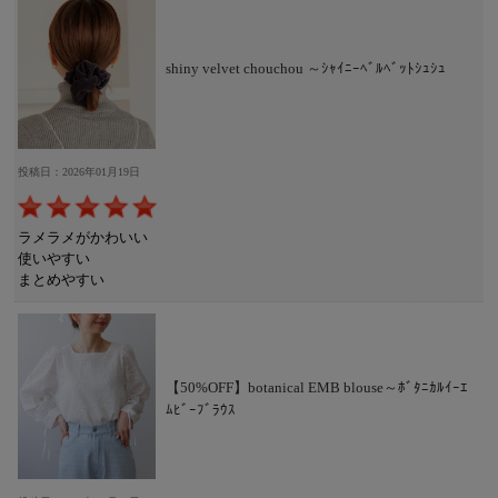
shiny velvet chouchou ～ｼｬｲﾆｰﾍﾞﾙﾍﾞｯﾄｼｭｼｭ
投稿日：2026年01月19日
ラメラメがかわいい
使いやすい
まとめやすい
【50%OFF】botanical EMB blouse～ﾎﾞﾀﾆｶﾙｲｰｴ
ﾑﾋﾞｰﾌﾞﾗｳｽ