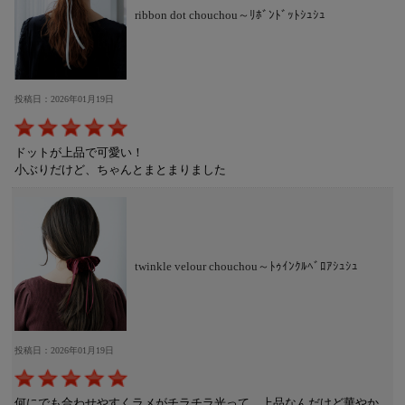
ribbon dot chouchou～ﾘﾎﾞﾝﾄﾞｯﾄｼｭｼｭ
投稿日：2026年01月19日
ドットが上品で可愛い！
小ぶりだけど、ちゃんとまとまりました
twinkle velour chouchou～ﾄｩｲﾝｸﾙﾍﾞﾛｱｼｭｼｭ
投稿日：2026年01月19日
何にでも合わせやすくラメがチラチラ光って、上品なんだけど華やか