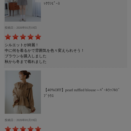
ｯｸﾜﾝﾋﾟｰｽ
投稿日：2026年01月19日
シルエットが綺麗！
中に何を着るかで雰囲気を色々変えられそう！
ブラウンを購入しました
秋から冬まで着れました
【40%OFF】pearl ruffled blouse～ﾊﾟｰﾙﾗｯﾌﾙﾄﾞ
ﾌﾞﾗｳｽ
投稿日：2026年01月19日