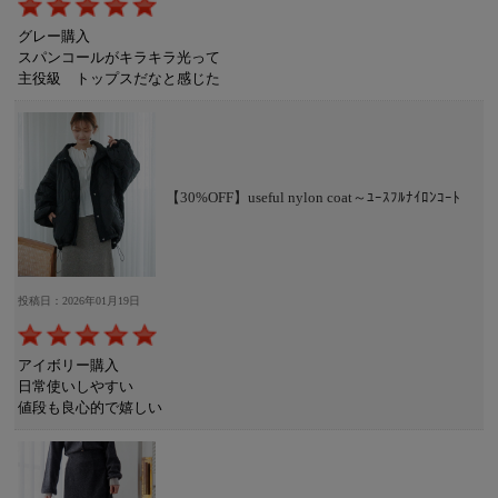
グレー購入
スパンコールがキラキラ光って
主役級 トップスだなと感じた
【30%OFF】useful nylon coat～ﾕｰｽﾌﾙﾅｲﾛﾝｺｰﾄ
投稿日：2026年01月19日
アイボリー購入
日常使いしやすい
値段も良心的で嬉しい