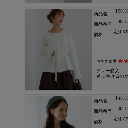
【50%OF
商品名
3051
商品番号
定価8,
価格
おすすめ度
グレー購入
首に巻けるの
【40%OF
商品名
3051
商品番号
定価7,
価格