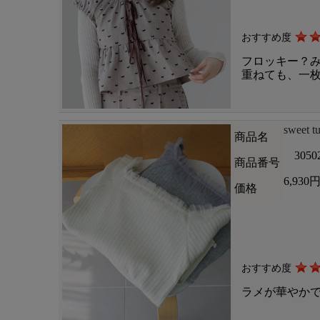
おすすめ度
フロッキー？
重ねても、一
sweet t
商品名
3050
商品番号
6,930
価格
おすすめ度
ラメが華やか