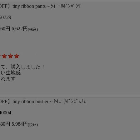
F】tiny ribbon pants～ﾀｲﾆｰﾘﾎﾞﾝﾊﾟﾝﾂ
60729
460円
6,622円
(税込)
くて、購入しました！
すい生地感
着れます
F】tiny ribbon bustier～ﾀｲﾆｰﾘﾎﾞﾝﾋﾞｽﾁｪ
40004
480円
5,984円
(税込)