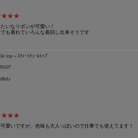
みたいなリボンが可愛い！
枚でも着れていろんな着回し出来そうです
ulle top～ｽｳｨｰﾄﾁｭｰﾙﾄｯﾌﾟ
20107
円
(税込)
で可愛いですが、色味も大人っぽいので仕事でも使えてます！