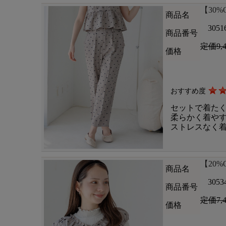
【30%OF
商品名
3051
商品番号
定価9,
価格
おすすめ度
セットで着た
柔らかく着や
ストレスなく
【20%OF
商品名
3053
商品番号
定価7,
価格