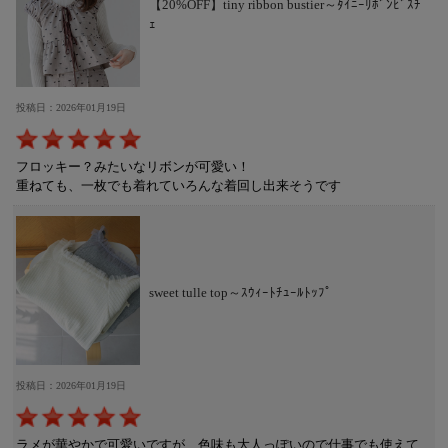
【20%OFF】tiny ribbon bustier～ﾀｲﾆｰﾘﾎﾞﾝﾋﾞｽﾁ
ｪ
投稿日：2026年01月19日
フロッキー？みたいなリボンが可愛い！
重ねても、一枚でも着れていろんな着回し出来そうです
sweet tulle top～ｽｳｨｰﾄﾁｭｰﾙﾄｯﾌﾟ
投稿日：2026年01月19日
ラメが華やかで可愛いですが、色味も大人っぽいので仕事でも使えて