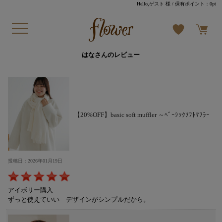
Hello,ゲスト 様
/ 保有ポイント：
0pt
はなさんのレビュー
【20%OFF】basic soft muffler ～ﾍﾞｰｼｯｸｿﾌﾄﾏﾌﾗｰ
投稿日：2026年01月19日
アイボリー購入
ずっと使えていい デザインがシンプルだから。