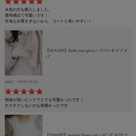
水色の方を購入しました。
透明感出て可愛いです！
生地も分厚すぎないから、コートと使いやすい！
【30％OFF】fluffy rose glove～ﾌﾗｯﾌｨｰﾛｰｽﾞｸﾞﾛ
ｰﾌﾞ
投稿日：2026年01月19日
色味が淡いピンクでとても可愛かったです！
チクチクしないのも有難かったです
【10%OFF】spangle flower top～ｽﾊﾟﾝｸﾞﾙﾌﾗﾜｰﾄ