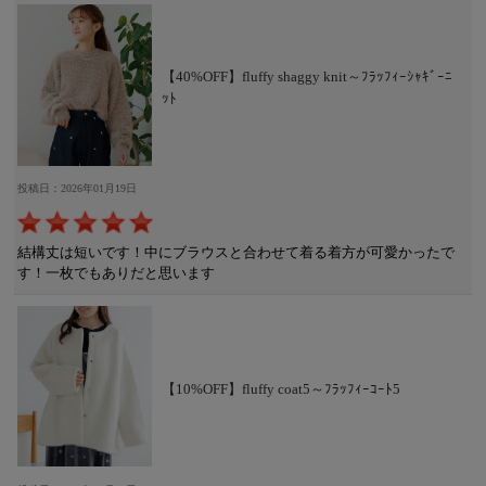
【40%OFF】fluffy shaggy knit～ﾌﾗｯﾌｨｰｼｬｷﾞｰﾆ
ｯﾄ
投稿日：2026年01月19日
結構丈は短いです！中にブラウスと合わせて着る着方が可愛かったで
す！一枚でもありだと思います
【10%OFF】fluffy coat5～ﾌﾗｯﾌｨｰｺｰﾄ5