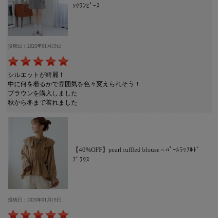
ｯｸﾜﾝﾋﾟｰｽ
投稿日：2026年01月19日
シルエットが綺麗！
中に何を着るかで雰囲気を色々変えられそう！
ブラウンを購入しました
秋から冬まで着れました
【40%OFF】pearl ruffled blouse～ﾊﾟｰﾙﾗｯﾌﾙﾄﾞ
ﾌﾞﾗｳｽ
投稿日：2026年01月19日