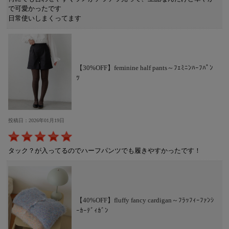
で可愛かったです
日常使いしまくってます
【30%OFF】feminine half pants～ﾌｪﾐﾆﾝﾊｰﾌﾊﾟﾝ
ﾂ
投稿日：2026年01月19日
タック？が入ってるのでハーフパンツでも履きやすかったです！
【40%OFF】fluffy fancy cardigan～ﾌﾗｯﾌｨｰﾌｧﾝｼ
ｰｶｰﾃﾞｨｶﾞﾝ