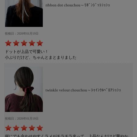
ribbon dot chouchou～ﾘﾎﾞﾝﾄﾞｯﾄｼｭｼｭ
投稿日：2026年01月19日
ドットが上品で可愛い！
小ぶりだけど、ちゃんとまとまりました
twinkle velour chouchou～ﾄｩｲﾝｸﾙﾍﾞﾛｱｼｭｼｭ
投稿日：2026年01月19日
何にでも合わせやすくラメがチラチラ光って、上品なんだけど華やか