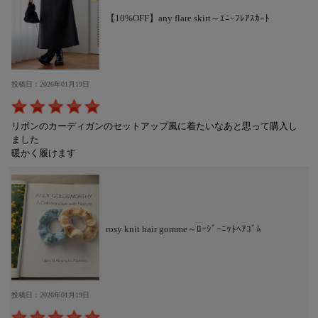
【10%OFF】any flare skirt～ｴﾆｰﾌﾚｱｽｶｰﾄ
投稿日：2026年01月19日
リボンのカーディガンのセットアップ風に着たいなあと思って購入し
ました
暖かく履けます
rosy knit hair gomme～ﾛｰｼﾞｰﾆｯﾄﾍｱｺﾞﾑ
投稿日：2026年01月19日