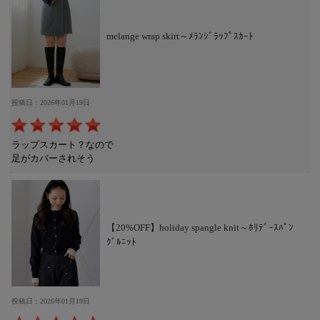
melange wrap skirt～ﾒﾗﾝｼﾞﾗｯﾌﾟｽｶｰﾄ
投稿日：2026年01月19日
ラップスカート？なので
足がカバーされそう
【20%OFF】holiday spangle knit～ﾎﾘﾃﾞｰｽﾊﾟﾝ
ｸﾞﾙﾆｯﾄ
投稿日：2026年01月19日