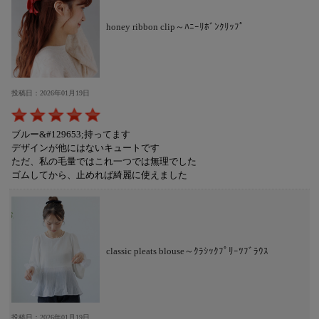
honey ribbon clip～ﾊﾆｰﾘﾎﾞﾝｸﾘｯﾌﾟ
投稿日：2026年01月19日
ブルー&#129653;持ってます
デザインが他にはないキュートです
ただ、私の毛量ではこれ一つでは無理でした
ゴムしてから、止めれば綺麗に使えました
classic pleats blouse～ｸﾗｼｯｸﾌﾟﾘｰﾂﾌﾞﾗｳｽ
投稿日：2026年01月19日