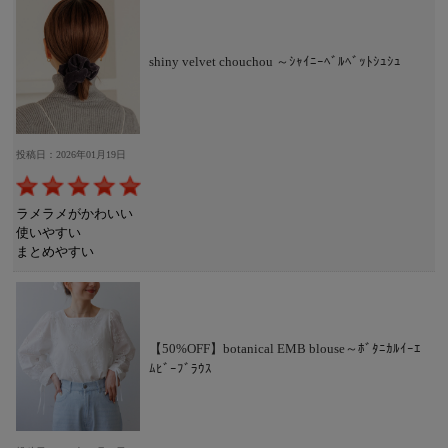
shiny velvet chouchou ～ｼｬｲﾆｰﾍﾞﾙﾍﾞｯﾄｼｭｼｭ
投稿日：2026年01月19日
ラメラメがかわいい
使いやすい
まとめやすい
【50%OFF】botanical EMB blouse～ﾎﾞﾀﾆｶﾙｲｰｴ
ﾑﾋﾞｰﾌﾞﾗｳｽ