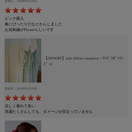
投稿日：2026年01月19日
ピンク購入
春にぴったりだなとかんじました
お花刺繍がFlowerらしいです
【30%OFF】side ribbon onepiece～ｻｲﾄﾞﾘﾎﾞﾝﾜﾝ
ﾋﾟｰｽ
投稿日：2026年01月19日
涼しく着れて良い
洗濯たくさんしても、ダメージが目立っていません