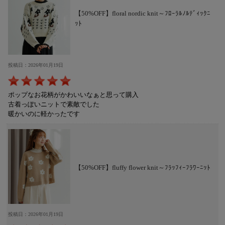
【50%OFF】floral nordic knit～ﾌﾛｰﾗﾙﾉﾙﾃﾞｨｯｸﾆ
ｯﾄ
投稿日：2026年01月19日
ポップなお花柄がかわいいなぁと思って購入
古着っぽいニットで素敵でした
暖かいのに軽かったです
【50%OFF】fluffy flower knit～ﾌﾗｯﾌｨｰﾌﾗﾜｰﾆｯﾄ
投稿日：2026年01月19日