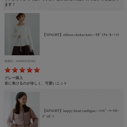
ます！
【50%OFF】ribbon choker knit～ﾘﾎﾞﾝﾁｮｰｶｰﾆｯﾄ
投稿日：2026年01月19日
グレー購入
首に巻けるのが珍しく、可愛いニット
【40%OFF】happy heart cardigan～ﾊｯﾋﾟｰﾊｰﾄｶｰ
ﾃﾞｨｶﾞﾝ