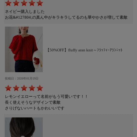
ネイビー購入しました
お花&#127804;の真ん中がキラキラしてるのも華やかさが増して素敵
【50%OFF】fluffy aran knit～ﾌﾗｯﾌｨｰｱﾗﾝﾆｯﾄ
投稿日：2026年01月19日
レモンイエローって名前がもう可愛いです！！
長く使えそうなデザインで素敵
さりげないハートもかわいいです