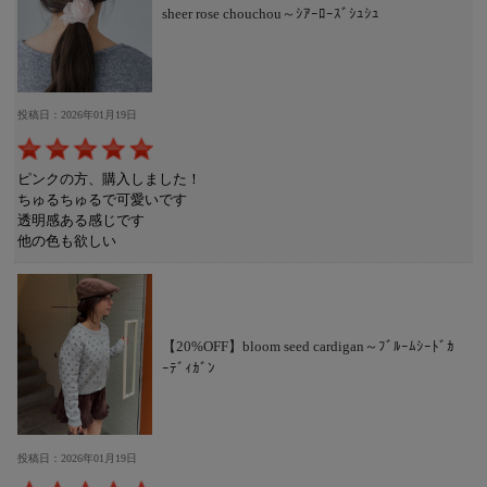
sheer rose chouchou～ｼｱｰﾛｰｽﾞｼｭｼｭ
投稿日：2026年01月19日
ピンクの方、購入しました！
ちゅるちゅるで可愛いです
透明感ある感じです
他の色も欲しい
【20%OFF】bloom seed cardigan～ﾌﾞﾙｰﾑｼｰﾄﾞｶ
ｰﾃﾞｨｶﾞﾝ
投稿日：2026年01月19日