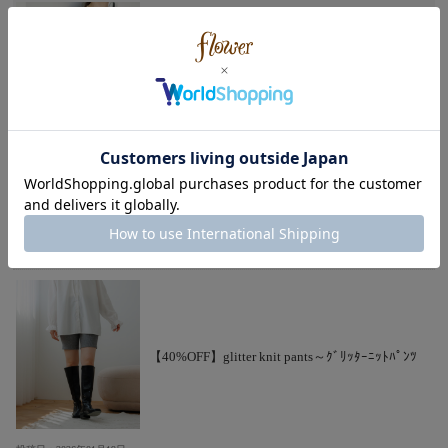
【50%OFF】shiny tweed jacket～ｼｬｲﾆｰﾂｲｰﾄﾞｼﾞ
ｬｹｯﾄ
投稿日：2026年01月19日
ずっと憧れてたキラキラジャケット！
春まで着たくてアイボリーを購入しました
【40%OFF】glitter knit pants～ｸﾞﾘｯﾀｰﾆｯﾄﾊﾟﾝﾂ