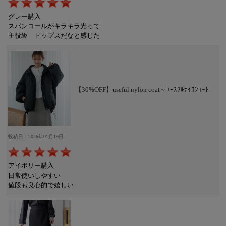
グレー購入
スパンコールがキラキラ光って
主役級 トップスだなと感じた
【30%OFF】useful nylon coat～ﾕｰｽﾌﾙﾅｲﾛﾝｺｰﾄ
投稿日：2026年01月19日
アイボリー購入
日常使いしやすい
値段も良心的で嬉しい