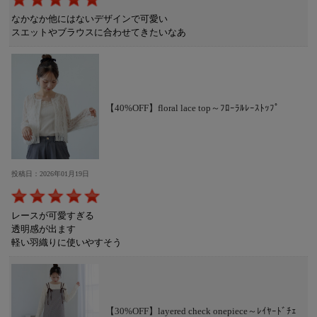
なかなか他にはないデザインで可愛い
スエットやブラウスに合わせてきたいなあ
【40%OFF】floral lace top～ﾌﾛｰﾗﾙﾚｰｽﾄｯﾌﾟ
投稿日：2026年01月19日
レースが可愛すぎる
透明感が出ます
軽い羽織りに使いやすそう
【30%OFF】layered check onepiece～ﾚｲﾔｰﾄﾞﾁｪ