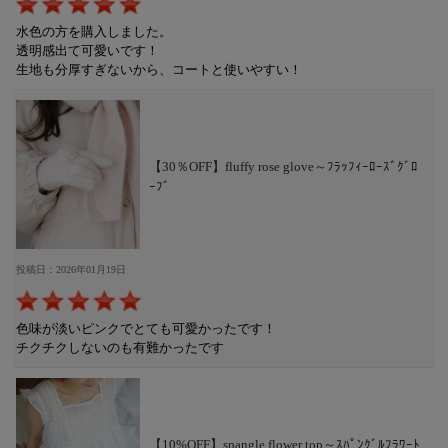
水色の方を購入しました。
透明感出て可愛いです！
生地も分厚すぎないから、コートと使いやすい！
【30％OFF】fluffy rose glove～ﾌﾗｯﾌｨｰﾛｰｽﾞｸﾞﾛ
ｰﾌﾞ
投稿日：2026年01月19日
色味が淡いピンクでとても可愛かったです！
チクチクしないのも有難かったです
【10%OFF】spangle flower top～ｽﾊﾟﾝｸﾞﾙﾌﾗﾜｰﾄ