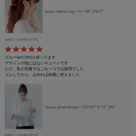
honey ribbon clip～ﾊﾆｰﾘﾎﾞﾝｸﾘｯﾌﾟ
投稿日：2026年01月19日
ブルー&#129653;持ってます
デザインが他にはないキュートです
ただ、私の毛量ではこれ一つでは無理でした
ゴムしてから、止めれば綺麗に使えました
classic pleats blouse～ｸﾗｼｯｸﾌﾟﾘｰﾂﾌﾞﾗｳｽ
投稿日：2026年01月19日