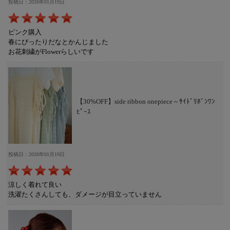
投稿日：2026年01月19日
ピンク購入
春にぴったりだなとかんじました
お花刺繍がFlowerらしいです
【30%OFF】side ribbon onepiece～ｻｲﾄﾞﾘﾎﾞﾝﾜﾝ
ﾋﾟｰｽ
投稿日：2026年01月19日
涼しく着れて良い
洗濯たくさんしても、ダメージが目立っていません