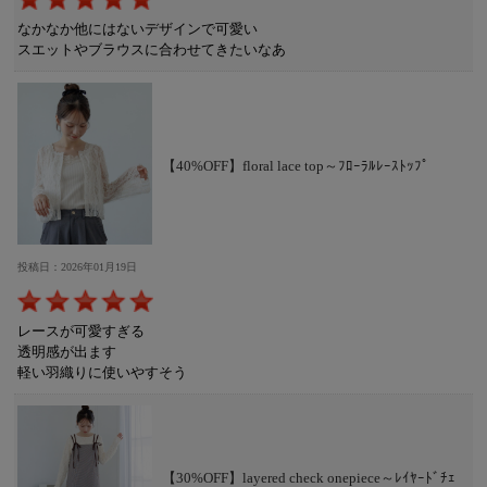
なかなか他にはないデザインで可愛い
スエットやブラウスに合わせてきたいなあ
【40%OFF】floral lace top～ﾌﾛｰﾗﾙﾚｰｽﾄｯﾌﾟ
投稿日：2026年01月19日
レースが可愛すぎる
透明感が出ます
軽い羽織りに使いやすそう
【30%OFF】layered check onepiece～ﾚｲﾔｰﾄﾞﾁｪ