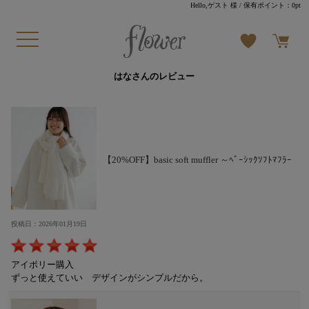
Hello,ゲスト 様
/ 保有ポイント：
0pt
はなさんのレビュー
【20%OFF】basic soft muffler ～ﾍﾞｰｼｯｸｿﾌﾄﾏﾌﾗｰ
投稿日：2026年01月19日
アイボリー購入
ずっと使えていい デザインがシンプルだから。