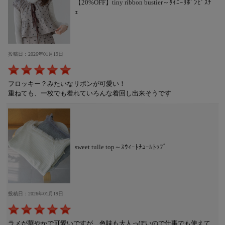
【20%OFF】tiny ribbon bustier～ﾀｲﾆｰﾘﾎﾞﾝﾋﾞｽﾁ
ｪ
投稿日：2026年01月19日
フロッキー？みたいなリボンが可愛い！
重ねても、一枚でも着れていろんな着回し出来そうです
sweet tulle top～ｽｳｨｰﾄﾁｭｰﾙﾄｯﾌﾟ
投稿日：2026年01月19日
ラメが華やかで可愛いですが、色味も大人っぽいので仕事でも使えて