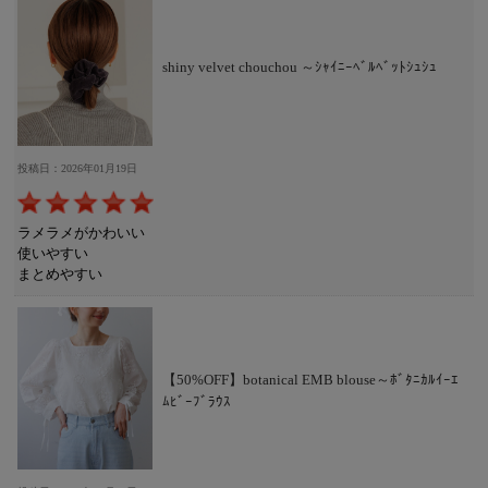
shiny velvet chouchou ～ｼｬｲﾆｰﾍﾞﾙﾍﾞｯﾄｼｭｼｭ
投稿日：2026年01月19日
ラメラメがかわいい
使いやすい
まとめやすい
【50%OFF】botanical EMB blouse～ﾎﾞﾀﾆｶﾙｲｰｴ
ﾑﾋﾞｰﾌﾞﾗｳｽ