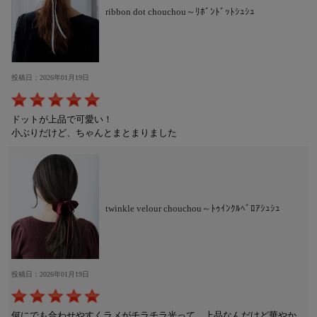
ribbon dot chouchou～ﾘﾎﾞﾝﾄﾞｯﾄｼｭｼｭ
投稿日：2026年01月19日
ドットが上品で可愛い！
小ぶりだけど、ちゃんとまとまりました
twinkle velour chouchou～ﾄｩｲﾝｸﾙﾍﾞﾛｱｼｭｼｭ
投稿日：2026年01月19日
何にでも合わせやすくラメがチラチラ光って、上品なんだけど華やか