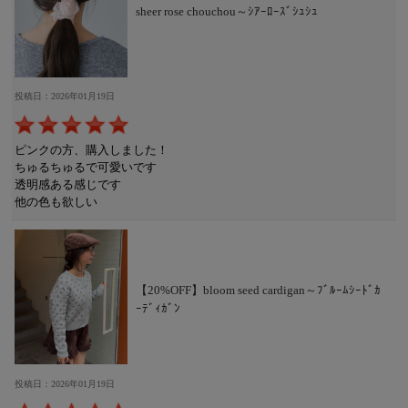
sheer rose chouchou～ｼｱｰﾛｰｽﾞｼｭｼｭ
投稿日：2026年01月19日
ピンクの方、購入しました！
ちゅるちゅるで可愛いです
透明感ある感じです
他の色も欲しい
【20%OFF】bloom seed cardigan～ﾌﾞﾙｰﾑｼｰﾄﾞｶ
ｰﾃﾞｨｶﾞﾝ
投稿日：2026年01月19日