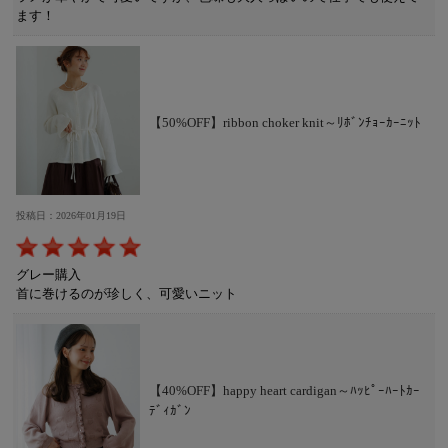
ます！
【50%OFF】ribbon choker knit～ﾘﾎﾞﾝﾁｮｰｶｰﾆｯﾄ
投稿日：2026年01月19日
グレー購入
首に巻けるのが珍しく、可愛いニット
【40%OFF】happy heart cardigan～ﾊｯﾋﾟｰﾊｰﾄｶｰ
ﾃﾞｨｶﾞﾝ