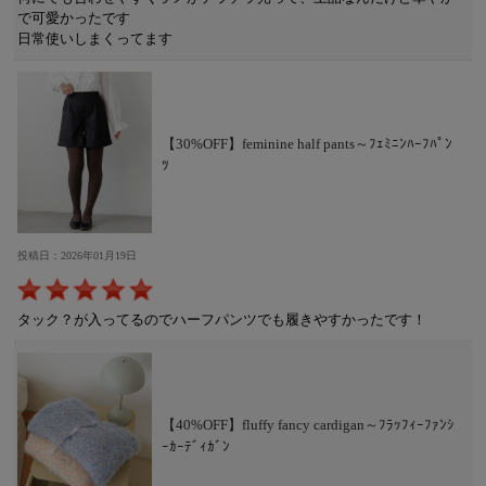
で可愛かったです
日常使いしまくってます
【30%OFF】feminine half pants～ﾌｪﾐﾆﾝﾊｰﾌﾊﾟﾝ
ﾂ
投稿日：2026年01月19日
タック？が入ってるのでハーフパンツでも履きやすかったです！
【40%OFF】fluffy fancy cardigan～ﾌﾗｯﾌｨｰﾌｧﾝｼ
ｰｶｰﾃﾞｨｶﾞﾝ