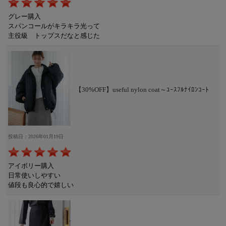
グレー購入
スパンコールがキラキラ光って
主役級 トップスだなと感じた
【30%OFF】useful nylon coat～ﾕｰｽﾌﾙﾅｲﾛﾝｺｰﾄ
投稿日：2026年01月19日
アイボリー購入
日常使いしやすい
値段も良心的で嬉しい