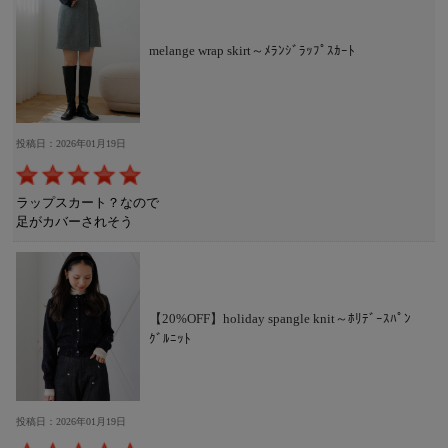
melange wrap skirt～ﾒﾗﾝｼﾞﾗｯﾌﾟｽｶｰﾄ
投稿日：2026年01月19日
ラップスカート？なので
足がカバーされそう
【20%OFF】holiday spangle knit～ﾎﾘﾃﾞｰｽﾊﾟﾝ
ｸﾞﾙﾆｯﾄ
投稿日：2026年01月19日