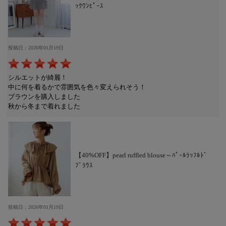
ｯｸﾜﾝﾋﾟｰｽ
投稿日：2026年01月19日
シルエットが綺麗！
中に何を着るかで雰囲気を色々変えられそう！
ブラウンを購入しました
秋から冬まで着れました
【40%OFF】pearl ruffled blouse～ﾊﾟｰﾙﾗｯﾌﾙﾄﾞ
ﾌﾞﾗｳｽ
投稿日：2026年01月19日