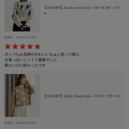
【50%OFF】floral nordic knit～ﾌﾛｰﾗﾙﾉﾙﾃﾞｨｯｸﾆ
ｯﾄ
投稿日：2026年01月19日
ポップなお花柄がかわいいなぁと思って購入
古着っぽいニットで素敵でした
暖かいのに軽かったです
【50%OFF】fluffy flower knit～ﾌﾗｯﾌｨｰﾌﾗﾜｰﾆｯﾄ
投稿日：2026年01月19日