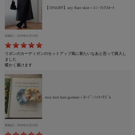
【10%OFF】any flare skirt～ｴﾆｰﾌﾚｱｽｶｰﾄ
投稿日：2026年01月19日
リボンのカーディガンのセットアップ風に着たいなあと思って購入し
ました
暖かく履けます
rosy knit hair gomme～ﾛｰｼﾞｰﾆｯﾄﾍｱｺﾞﾑ
投稿日：2026年01月19日