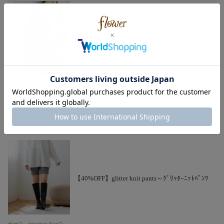
【50%OFF】shiny tweed jacket～ｼｬｲﾆｰﾂｲｰﾄﾞｼﾞ
ｬｹｯﾄ
投稿日：2026年01月19日
ずっと憧れてたキラキラジャケット！
春まで着たくてアイボリーを購入しました
【40%OFF】glitter knit pants～ｸﾞﾘｯﾀｰﾆｯﾄﾊﾟﾝﾂ