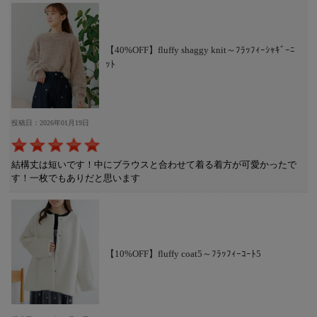
【40%OFF】fluffy shaggy knit～ﾌﾗｯﾌｨｰｼｬｷﾞｰﾆ
ｯﾄ
投稿日：2026年01月19日
結構丈は短いです！中にブラウスと合わせて着る着方が可愛かったで
す！一枚でもありだと思います
【10%OFF】fluffy coat5～ﾌﾗｯﾌｨｰｺｰﾄ5