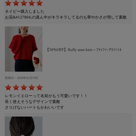
ネイビー購入しました
お花&#127804;の真ん中がキラキラしてるのも華やかさが増して素敵
【50%OFF】fluffy aran knit～ﾌﾗｯﾌｨｰｱﾗﾝﾆｯﾄ
投稿日：2026年01月19日
レモンイエローって名前がもう可愛いです！！
長く使えそうなデザインで素敵
さりげないハートもかわいいです