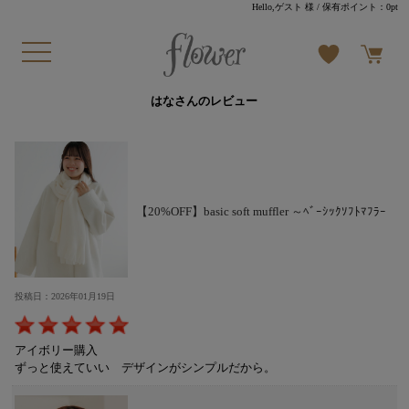
Hello,ゲスト 様
/ 保有ポイント：
0pt
はなさんのレビュー
【20%OFF】basic soft muffler ～ﾍﾞｰｼｯｸｿﾌﾄﾏﾌﾗｰ
投稿日：2026年01月19日
アイボリー購入
ずっと使えていい デザインがシンプルだから。