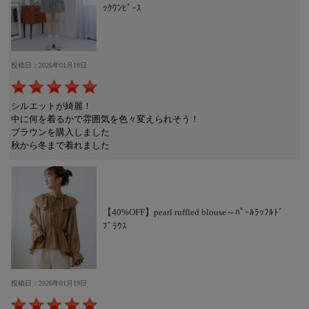
ｯｸﾜﾝﾋﾟｰｽ
投稿日：2026年01月19日
シルエットが綺麗！
中に何を着るかで雰囲気を色々変えられそう！
ブラウンを購入しました
秋から冬まで着れました
【40%OFF】pearl ruffled blouse～ﾊﾟｰﾙﾗｯﾌﾙﾄﾞ
ﾌﾞﾗｳｽ
投稿日：2026年01月19日