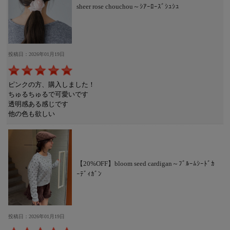
sheer rose chouchou～ｼｱｰﾛｰｽﾞｼｭｼｭ
投稿日：2026年01月19日
ピンクの方、購入しました！
ちゅるちゅるで可愛いです
透明感ある感じです
他の色も欲しい
【20%OFF】bloom seed cardigan～ﾌﾞﾙｰﾑｼｰﾄﾞｶ
ｰﾃﾞｨｶﾞﾝ
投稿日：2026年01月19日