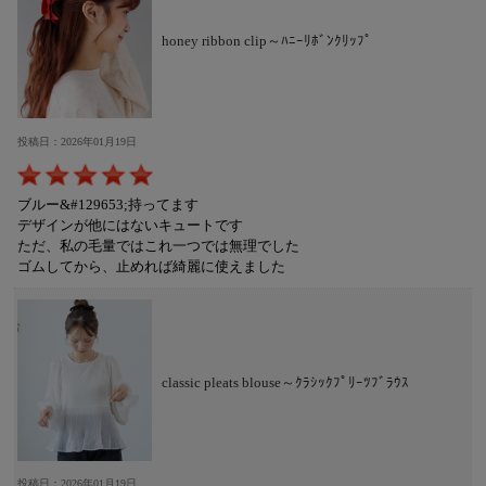
honey ribbon clip～ﾊﾆｰﾘﾎﾞﾝｸﾘｯﾌﾟ
投稿日：2026年01月19日
ブルー&#129653;持ってます
デザインが他にはないキュートです
ただ、私の毛量ではこれ一つでは無理でした
ゴムしてから、止めれば綺麗に使えました
classic pleats blouse～ｸﾗｼｯｸﾌﾟﾘｰﾂﾌﾞﾗｳｽ
投稿日：2026年01月19日