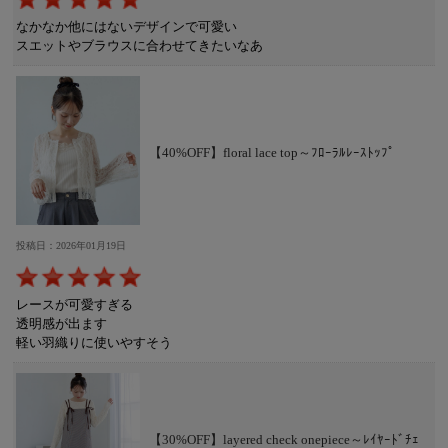
なかなか他にはないデザインで可愛い
スエットやブラウスに合わせてきたいなあ
【40%OFF】floral lace top～ﾌﾛｰﾗﾙﾚｰｽﾄｯﾌﾟ
投稿日：2026年01月19日
レースが可愛すぎる
透明感が出ます
軽い羽織りに使いやすそう
【30%OFF】layered check onepiece～ﾚｲﾔｰﾄﾞﾁｪ