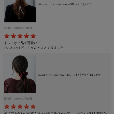
ribbon dot chouchou～ﾘﾎﾞﾝﾄﾞｯﾄｼｭｼｭ
投稿日：2026年01月19日
ドットが上品で可愛い！
小ぶりだけど、ちゃんとまとまりました
twinkle velour chouchou～ﾄｩｲﾝｸﾙﾍﾞﾛｱｼｭｼｭ
投稿日：2026年01月19日
何にでも合わせやすくラメがチラチラ光って、上品なんだけど華やか