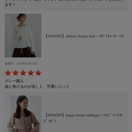
ます！
【50%OFF】ribbon choker knit～ﾘﾎﾞﾝﾁｮｰｶｰﾆｯﾄ
投稿日：2026年01月19日
グレー購入
首に巻けるのが珍しく、可愛いニット
【40%OFF】happy heart cardigan～ﾊｯﾋﾟｰﾊｰﾄｶｰ
ﾃﾞｨｶﾞﾝ