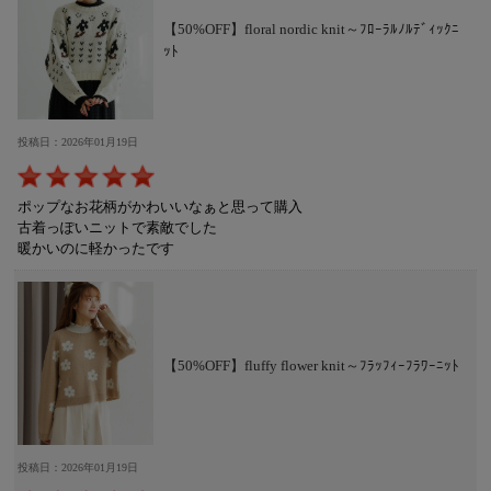
【50%OFF】floral nordic knit～ﾌﾛｰﾗﾙﾉﾙﾃﾞｨｯｸﾆ
ｯﾄ
投稿日：2026年01月19日
ポップなお花柄がかわいいなぁと思って購入
古着っぽいニットで素敵でした
暖かいのに軽かったです
【50%OFF】fluffy flower knit～ﾌﾗｯﾌｨｰﾌﾗﾜｰﾆｯﾄ
投稿日：2026年01月19日