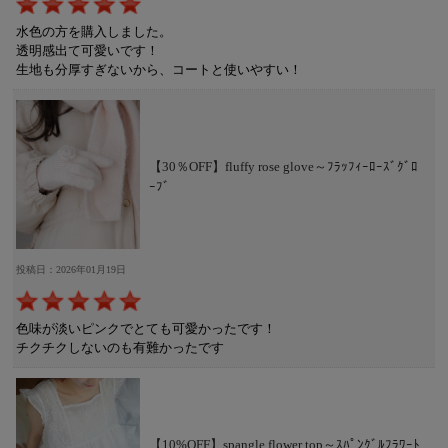
水色の方を購入しました。
透明感出て可愛いです！
生地も分厚すぎないから、コートと使いやすい！
【30％OFF】fluffy rose glove～ﾌﾗｯﾌｨｰﾛｰｽﾞｸﾞﾛ
ｰﾌﾞ
投稿日：2026年01月19日
色味が淡いピンクでとても可愛かったです！
チクチクしないのも有難かったです
【10%OFF】spangle flower top～ｽﾊﾟﾝｸﾞﾙﾌﾗﾜｰﾄ