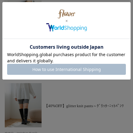
【50%OFF】shiny tweed jacket～ｼｬｲﾆｰﾂｲｰﾄﾞｼﾞ
ｬｹｯﾄ
投稿日：2026年01月19日
ずっと憧れてたキラキラジャケット！
春まで着たくてアイボリーを購入しました
【40%OFF】glitter knit pants～ｸﾞﾘｯﾀｰﾆｯﾄﾊﾟﾝﾂ