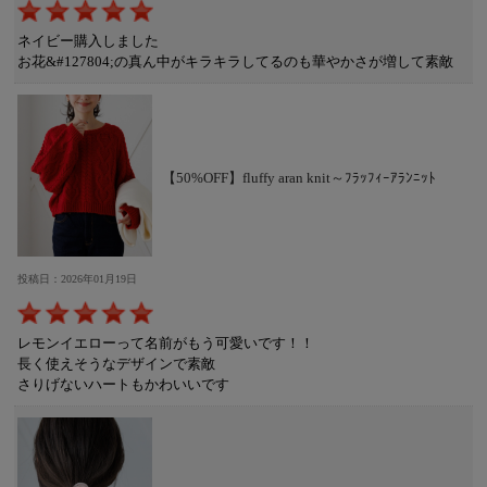
ネイビー購入しました
お花&#127804;の真ん中がキラキラしてるのも華やかさが増して素敵
【50%OFF】fluffy aran knit～ﾌﾗｯﾌｨｰｱﾗﾝﾆｯﾄ
投稿日：2026年01月19日
レモンイエローって名前がもう可愛いです！！
長く使えそうなデザインで素敵
さりげないハートもかわいいです