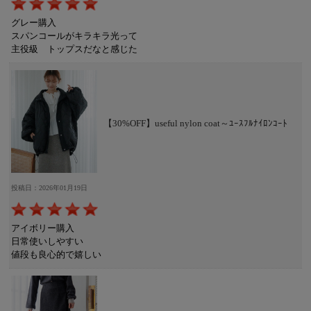
グレー購入
スパンコールがキラキラ光って
主役級 トップスだなと感じた
【30%OFF】useful nylon coat～ﾕｰｽﾌﾙﾅｲﾛﾝｺｰﾄ
投稿日：2026年01月19日
アイボリー購入
日常使いしやすい
値段も良心的で嬉しい