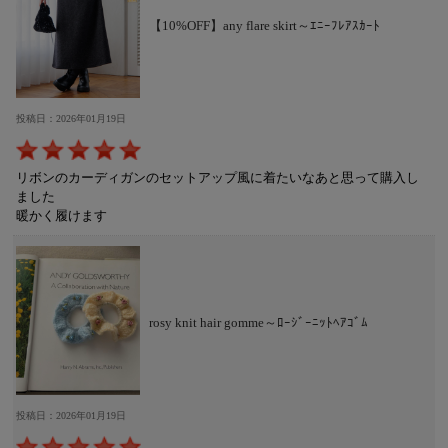
【10%OFF】any flare skirt～ｴﾆｰﾌﾚｱｽｶｰﾄ
投稿日：2026年01月19日
リボンのカーディガンのセットアップ風に着たいなあと思って購入し
ました
暖かく履けます
rosy knit hair gomme～ﾛｰｼﾞｰﾆｯﾄﾍｱｺﾞﾑ
投稿日：2026年01月19日