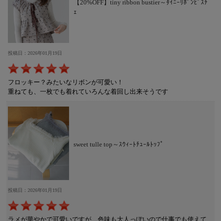
【20%OFF】tiny ribbon bustier～ﾀｲﾆｰﾘﾎﾞﾝﾋﾞｽﾁ
ｪ
投稿日：2026年01月19日
フロッキー？みたいなリボンが可愛い！
重ねても、一枚でも着れていろんな着回し出来そうです
sweet tulle top～ｽｳｨｰﾄﾁｭｰﾙﾄｯﾌﾟ
投稿日：2026年01月19日
ラメが華やかで可愛いですが、色味も大人っぽいので仕事でも使えて