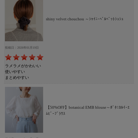
shiny velvet chouchou ～ｼｬｲﾆｰﾍﾞﾙﾍﾞｯﾄｼｭｼｭ
投稿日：2026年01月19日
ラメラメがかわいい
使いやすい
まとめやすい
【50%OFF】botanical EMB blouse～ﾎﾞﾀﾆｶﾙｲｰｴ
ﾑﾋﾞｰﾌﾞﾗｳｽ