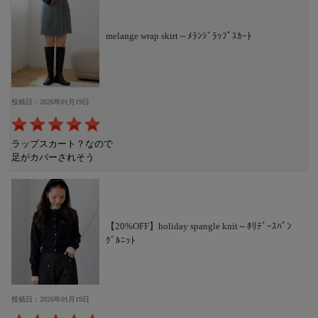
melange wrap skirt～ﾒﾗﾝｼﾞﾗｯﾌﾟｽｶｰﾄ
投稿日：2026年01月19日
ラップスカート？なので
足がカバーされそう
【20%OFF】holiday spangle knit～ﾎﾘﾃﾞｰｽﾊﾟﾝ
ｸﾞﾙﾆｯﾄ
投稿日：2026年01月19日