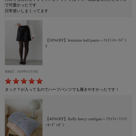
で可愛かったです
日常使いしまくってます
【30%OFF】feminine half pants～ﾌｪﾐﾆﾝﾊｰﾌﾊﾟﾝ
ﾂ
投稿日：2026年01月19日
タック？が入ってるのでハーフパンツでも履きやすかったです！
【40%OFF】fluffy fancy cardigan～ﾌﾗｯﾌｨｰﾌｧﾝｼ
ｰｶｰﾃﾞｨｶﾞﾝ