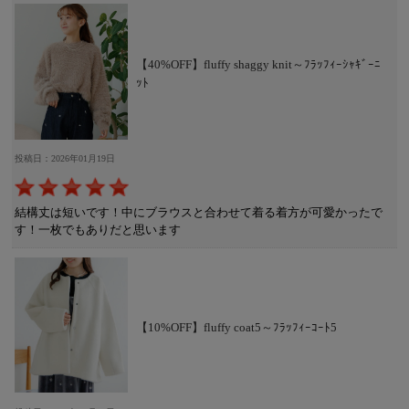
【40%OFF】fluffy shaggy knit～ﾌﾗｯﾌｨｰｼｬｷﾞｰﾆ
ｯﾄ
投稿日：2026年01月19日
結構丈は短いです！中にブラウスと合わせて着る着方が可愛かったで
す！一枚でもありだと思います
【10%OFF】fluffy coat5～ﾌﾗｯﾌｨｰｺｰﾄ5