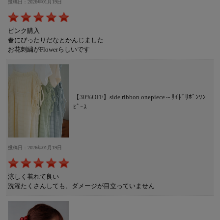
投稿日：2026年01月19日
ピンク購入
春にぴったりだなとかんじました
お花刺繍がFlowerらしいです
【30%OFF】side ribbon onepiece～ｻｲﾄﾞﾘﾎﾞﾝﾜﾝ
ﾋﾟｰｽ
投稿日：2026年01月19日
涼しく着れて良い
洗濯たくさんしても、ダメージが目立っていません