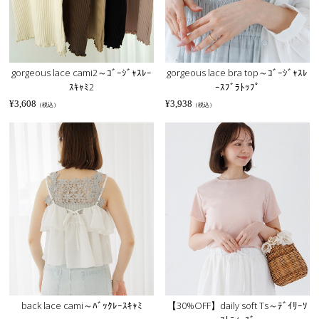
gorgeous lace bra top～ｺﾞｰｼﾞｬｽﾚ
gorgeous lace cami2～ｺﾞｰｼﾞｬｽﾚｰ
ｰｽﾌﾞﾗﾄｯﾌﾟ
ｽｷｬﾐ2
¥
3,938
¥
3,608
（税込）
（税込）
back lace cami～ﾊﾞｯｸﾚｰｽｷｬﾐ
【30%OFF】daily soft Ts～ﾃﾞｲﾘｰｿ