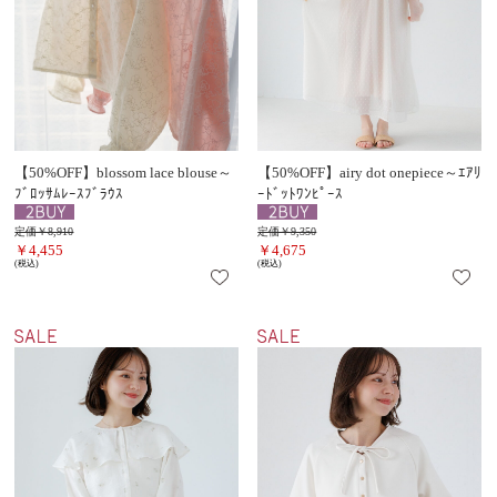
【50%OFF】blossom lace blouse～
【50%OFF】airy dot onepiece～ｴｱﾘ
ﾌﾞﾛｯｻﾑﾚｰｽﾌﾞﾗｳｽ
ｰﾄﾞｯﾄﾜﾝﾋﾟｰｽ
定価￥8,910
定価￥9,350
￥4,455
￥4,675
(税込)
(税込)