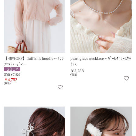
【40%OFF】fluff knit hoodie～ﾌﾗｯ
pearl grace necklace～ﾊﾟｰﾙｸﾞﾚｰｽﾈｯ
ﾌﾆｯﾄﾌｰﾃﾞｨｰ
ｸﾚｽ
￥2,288
定価￥7,920
(税込)
￥4,752
(税込)