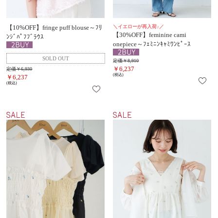
【10%OFF】fringe puff blouse～ﾌﾘ
＼イエローが再入荷♪／
【30%OFF】feminine cami
ﾝｼﾞﾊﾟﾌﾌﾞﾗｳｽ
onepiece～ﾌｪﾐﾆﾝｷｬﾐﾜﾝﾋﾟｰｽ
定価￥8,910
￥6,237
定価￥6,930
(税込)
￥6,237
(税込)