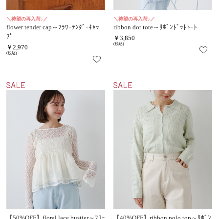
＼待望の再入荷♪／
＼待望の再入荷♪／
flower tender cap～ﾌﾗﾜｰﾃﾝﾀﾞｰｷｬｯ
ribbon dot tote～ﾘﾎﾞﾝﾄﾞｯﾄﾄｰﾄ
ﾌﾟ
￥3,850
(税込)
￥2,970
(税込)
【50%OFF】floral lace bustier～ﾌﾛｰ
【40%OFF】ribbon polo top～ﾘﾎﾞﾝ