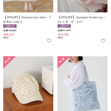
【30%OFF】blossom lace skirt～ﾌﾞ
【30%OFF】charmmy border top～
ﾛｯｻﾑﾚｰｽｽｶｰﾄ
ﾁｬｰﾐｰﾎﾞｰﾀﾞｰﾄｯﾌﾟ
定価￥8,910
定価￥7,370
￥6,237
￥5,159
(税込)
(税込)