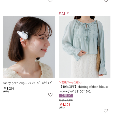
fancy pearl clip～ﾌｧﾝｼｰﾊﾟｰﾙｸﾘｯﾌﾟ
＼前後２way仕様♪／
【40%OFF】shirring ribbon blouse
￥1,298
～ｼｬｰﾘﾝｸﾞﾘﾎﾞﾝﾌﾞﾗｳｽ
(税込)
定価￥6,930
￥4,158
(税込)