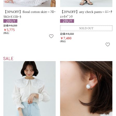
【30%OFF】floral cotton skirt～ﾌﾛｰ
【20%OFF】any check pants～ｴﾆｰﾁ
ﾗﾙｺｯﾄﾝｽｶｰﾄ
ｪｯｸﾊﾟﾝﾂ
定価￥8,250
￥5,775
(税込)
定価￥9,350
￥7,480
(税込)