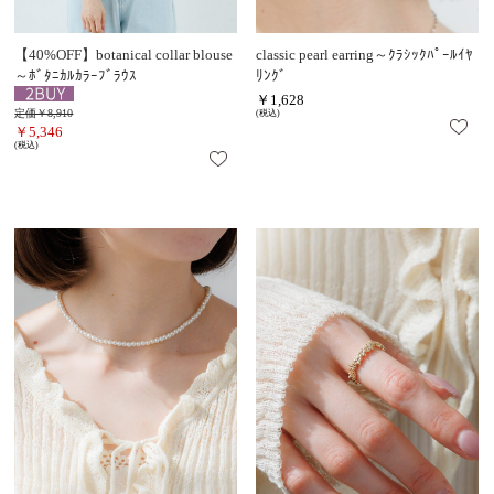
【40%OFF】botanical collar blouse
classic pearl earring～ｸﾗｼｯｸﾊﾟｰﾙｲﾔ
～ﾎﾞﾀﾆｶﾙｶﾗｰﾌﾞﾗｳｽ
ﾘﾝｸﾞ
￥1,628
定価￥8,910
(税込)
￥5,346
(税込)