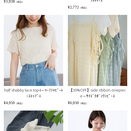
ﾌﾄﾃｨｰｽﾞ
¥
3,938
（税込）
¥
2,772
（税込）
half shabby lace top4～ﾊｰﾌｼｬﾋﾞｰﾚ
【30%OFF】side ribbon onepiec
ｰｽﾄｯﾌﾟ4
e～ｻｲﾄﾞﾘﾎﾞﾝﾜﾝﾋﾟｰｽ
¥
4,950
¥
6,930
（税込）
（税込）