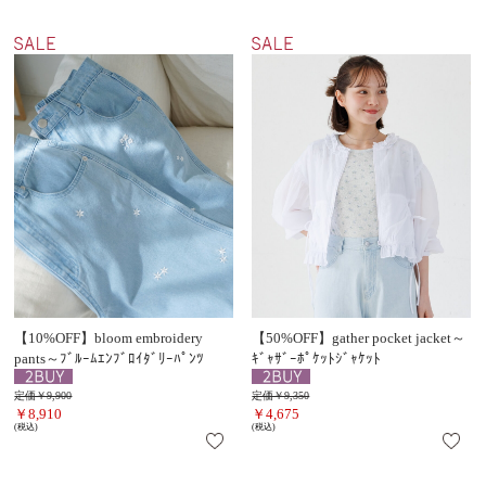
【10%OFF】bloom embroidery
【50%OFF】gather pocket jacket～
pants～ﾌﾞﾙｰﾑｴﾝﾌﾞﾛｲﾀﾞﾘｰﾊﾟﾝﾂ
ｷﾞｬｻﾞｰﾎﾟｹｯﾄｼﾞｬｹｯﾄ
定価￥9,900
定価￥9,350
￥8,910
￥4,675
(税込)
(税込)