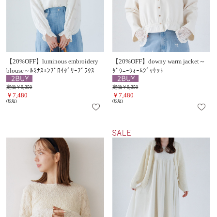
【20%OFF】luminous embroidery
【20%OFF】downy warm jacket～
blouse～ﾙﾐﾅｽｴﾝﾌﾞﾛｲﾀﾞﾘｰﾌﾞﾗｳｽ
ﾀﾞｳﾆｰｳｫｰﾑｼﾞｬｹｯﾄ
定価￥9,350
定価￥9,350
￥7,480
￥7,480
(税込)
(税込)