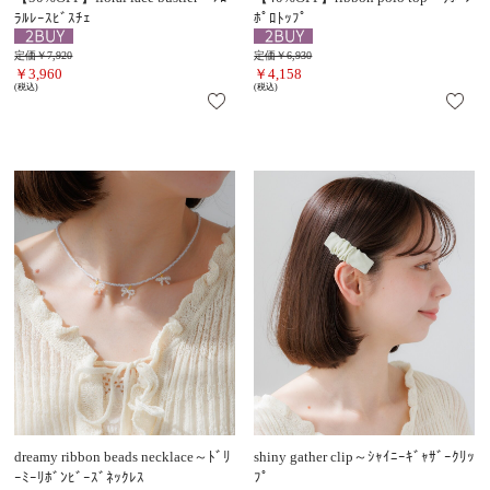
ﾗﾙﾚｰｽﾋﾞｽﾁｪ
ﾎﾟﾛﾄｯﾌﾟ
定価￥7,920
定価￥6,930
￥3,960
￥4,158
(税込)
(税込)
dreamy ribbon beads necklace～ﾄﾞﾘ
shiny gather clip～ｼｬｲﾆｰｷﾞｬｻﾞｰｸﾘｯ
ｰﾐｰﾘﾎﾞﾝﾋﾞｰｽﾞﾈｯｸﾚｽ
ﾌﾟ