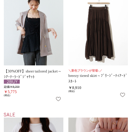
【30%OFF】sheer tailored jacket～
＼新色ブラウンが登場♪／
breezy tiered skirt～ﾌﾞﾘｰｼﾞｰﾃｨｱｰﾄﾞ
ｼｱｰﾃｰﾗｰﾄﾞｼﾞｬｹｯﾄ
ｽｶｰﾄ
定価￥8,250
￥8,910
￥5,775
(税込)
(税込)