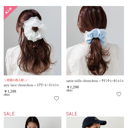
＼待望の再入荷♪／
satin tulle chouchou～ｻﾃﾝﾁｭｰﾙｼｭｼｭ
airy lace chouchou～ｴｱﾘｰﾚｰｽｼｭｼｭ
￥1,298
￥1,298
(税込)
(税込)