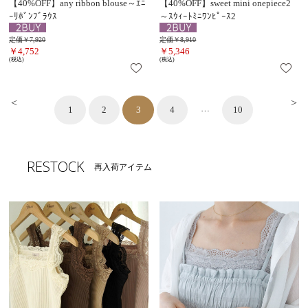
【40%OFF】any ribbon blouse～ｴﾆ
【40%OFF】sweet mini onepiece2
ｰﾘﾎﾞﾝﾌﾞﾗｳｽ
～ｽｳｨｰﾄﾐﾆﾜﾝﾋﾟｰｽ2
定価￥7,920
定価￥8,910
￥4,752
￥5,346
(税込)
(税込)
<
>
…
1
2
3
4
10
RESTOCK
再入荷アイテム