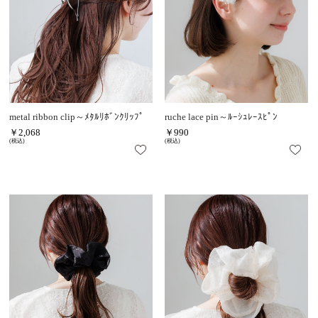
metal ribbon clip～ﾒﾀﾙﾘﾎﾞﾝｸﾘｯﾌﾟ
ruche lace pin～ﾙｰｼｭﾚｰｽﾋﾟﾝ
￥2,068
￥990
(税込)
(税込)