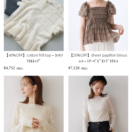
【40%OFF】cotton frill top～ｺｯﾄﾝ
【20%OFF】sheer papillon blous
ﾌﾘﾙﾄｯﾌﾟ
e4～ｼｱｰﾊﾟﾋﾟﾖﾝﾌﾞﾗｳｽ4
¥
4,752
¥
7,128
（税込）
（税込）