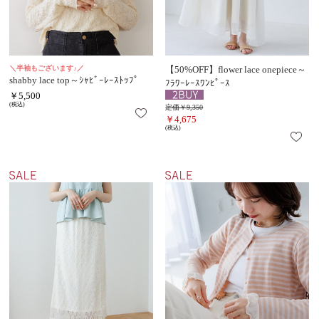
＼半袖もございます♪／
【50%OFF】flower lace onepiece～
shabby lace top～ｼｬﾋﾞｰﾚｰｽﾄｯﾌﾟ
ﾌﾗﾜｰﾚｰｽﾜﾝﾋﾟｰｽ
￥5,500
(税込)
定価￥9,350
￥4,675
(税込)