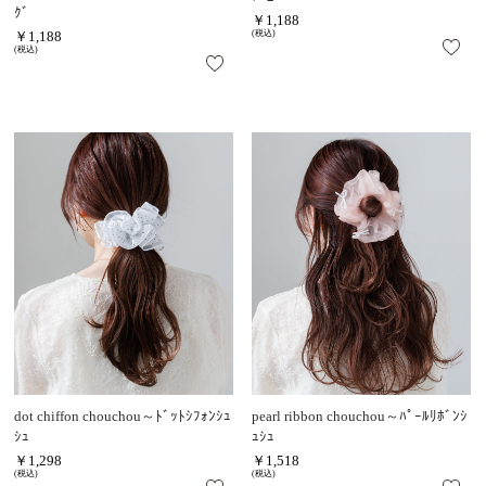
ｸﾞ
￥1,188
￥1,188
(税込)
(税込)
dot chiffon chouchou～ﾄﾞｯﾄｼﾌｫﾝｼｭ
pearl ribbon chouchou～ﾊﾟｰﾙﾘﾎﾞﾝｼ
ｼｭ
ｭｼｭ
￥1,298
￥1,518
(税込)
(税込)