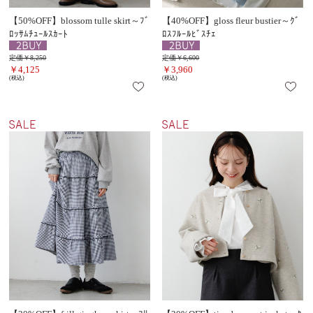
【50%OFF】blossom tulle skirt～ﾌﾞ
【40%OFF】gloss fleur bustier～ｸﾞ
ﾛｯｻﾑﾁｭｰﾙｽｶｰﾄ
ﾛｽﾌﾙｰﾙﾋﾞｽﾁｪ
定価￥8,250
定価￥6,600
￥4,125
￥3,960
(税込)
(税込)