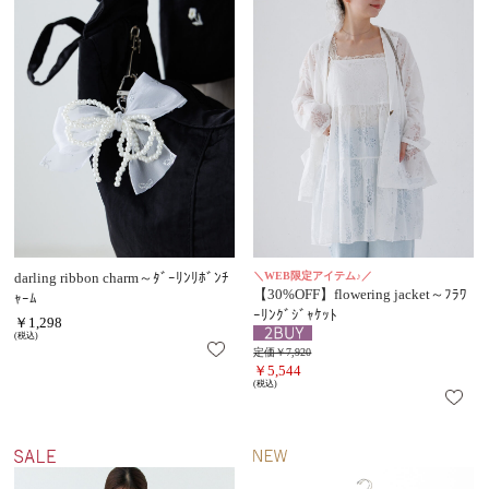
darling ribbon charm～ﾀﾞｰﾘﾝﾘﾎﾞﾝﾁ
＼WEB限定アイテム♪／
【30%OFF】flowering jacket～ﾌﾗﾜ
ｬｰﾑ
ｰﾘﾝｸﾞｼﾞｬｹｯﾄ
￥1,298
(税込)
定価￥7,920
￥5,544
(税込)