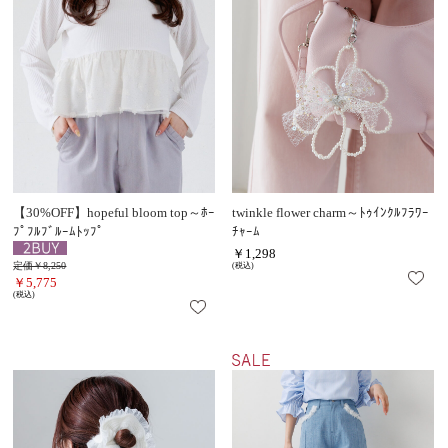
【30%OFF】hopeful bloom top～ﾎｰ
twinkle flower charm～ﾄｩｲﾝｸﾙﾌﾗﾜｰ
ﾌﾟﾌﾙﾌﾞﾙｰﾑﾄｯﾌﾟ
ﾁｬｰﾑ
￥1,298
定価￥8,250
(税込)
￥5,775
(税込)