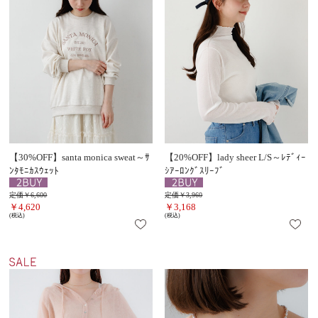
【30%OFF】santa monica sweat～ｻ
【20%OFF】lady sheer L/S～ﾚﾃﾞｨｰ
ﾝﾀﾓﾆｶｽｳｪｯﾄ
ｼｱｰﾛﾝｸﾞｽﾘｰﾌﾞ
定価￥6,600
定価￥3,960
￥4,620
￥3,168
(税込)
(税込)