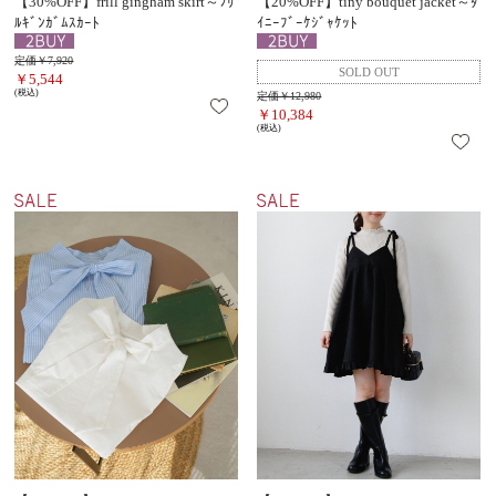
【30%OFF】frill gingham skirt～ﾌﾘ
【20%OFF】tiny bouquet jacket～ﾀ
ﾙｷﾞﾝｶﾞﾑｽｶｰﾄ
ｲﾆｰﾌﾞｰｹｼﾞｬｹｯﾄ
定価￥7,920
￥5,544
(税込)
定価￥12,980
￥10,384
(税込)