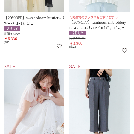
【20%OFF】sweet bloom bustier～ｽ
＼同生地のブラウスもございます♪／
【50%OFF】luminous embroidery
ｳｨｰﾄﾌﾞﾙｰﾑﾋﾞｽﾁｪ
bustier～ﾙﾐﾅｽｴﾝﾌﾞﾛｲﾀﾞﾘｰﾋﾞｽﾁｪ
定価￥7,920
￥6,336
定価￥7,920
(税込)
￥3,960
(税込)