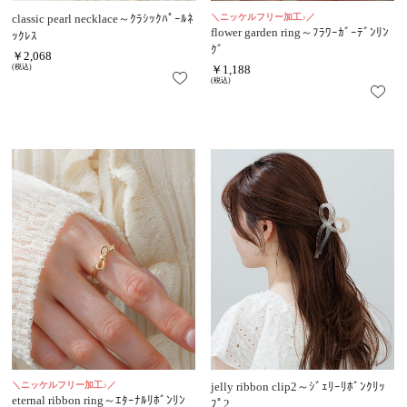
classic pearl necklace～ｸﾗｼｯｸﾊﾟｰﾙﾈ
＼ニッケルフリー加工♪／
flower garden ring～ﾌﾗﾜｰｶﾞｰﾃﾞﾝﾘﾝ
ｯｸﾚｽ
ｸﾞ
￥2,068
(税込)
￥1,188
(税込)
＼ニッケルフリー加工♪／
jelly ribbon clip2～ｼﾞｪﾘｰﾘﾎﾞﾝｸﾘｯ
eternal ribbon ring～ｴﾀｰﾅﾙﾘﾎﾞﾝﾘﾝ
ﾌﾟ2