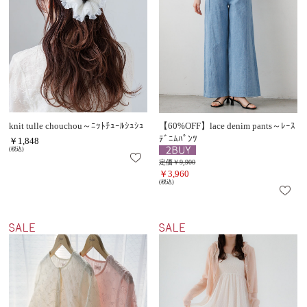
knit tulle chouchou～ﾆｯﾄﾁｭｰﾙｼｭｼｭ
【60%OFF】lace denim pants～ﾚｰｽ
ﾃﾞﾆﾑﾊﾟﾝﾂ
￥1,848
(税込)
定価￥9,900
￥3,960
(税込)