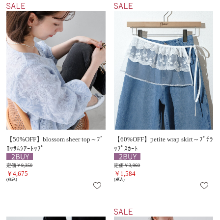
【50%OFF】blossom sheer top～ﾌﾞ
【60%OFF】petite wrap skirt～ﾌﾟﾁﾗ
ﾛｯｻﾑｼｱｰﾄｯﾌﾟ
ｯﾌﾟｽｶｰﾄ
定価￥9,350
定価￥3,960
￥4,675
￥1,584
(税込)
(税込)