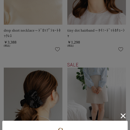
drop short necklace～ﾄﾞﾛｯﾌﾟｼｮｰﾄﾈ
tiny dot hairband～ﾀｲﾆｰﾄﾞｯﾄｶﾁｭｰｼ
ｯｸﾚｽ
ｬ
￥3,388
￥1,298
(税込)
(税込)