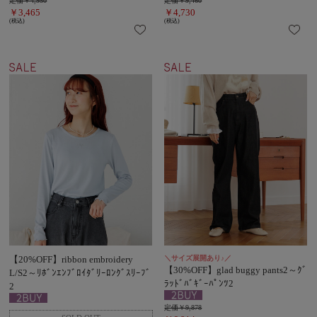
定価￥4,950
定価￥9,460
￥3,465
￥4,730
(税込)
(税込)
【20%OFF】ribbon embroidery
＼サイズ展開あり♪／
【30%OFF】glad buggy pants2～ｸﾞ
L/S2～ﾘﾎﾞﾝｴﾝﾌﾞﾛｲﾀﾞﾘｰﾛﾝｸﾞｽﾘｰﾌﾞ
ﾗｯﾄﾞﾊﾞｷﾞｰﾊﾟﾝﾂ2
2
定価￥9,878