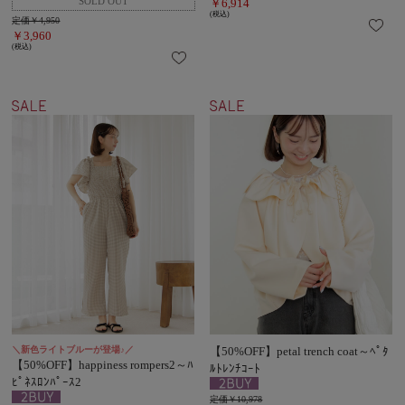
￥6,914
(税込)
定価￥4,950
￥3,960
(税込)
＼新色ライトブルーが登場♪／
【50%OFF】petal trench coat～ﾍﾟﾀ
【50%OFF】happiness rompers2～ﾊ
ﾙﾄﾚﾝﾁｺｰﾄ
ﾋﾟﾈｽﾛﾝﾊﾟｰｽ2
定価￥10,978