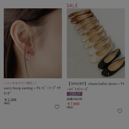
＼ニッケルフリー加工♪／
【30%OFF】charm ballet shoes～ﾁｬ
wavy hoop earring～ｳｪｰﾋﾞｰﾌｰﾌﾟｲﾔ
ｰﾑﾊﾞﾚｴｼｭｰｽﾞ
ﾘﾝｸﾞ
定価￥8,778
￥2,288
￥7,900
(税込)
(税込)