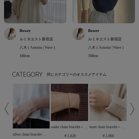
flower
flower
ルミネエスト新宿店
ルミネエスト新宿店
八木 ( Autumn | Wave )
八木 ( Autumn | Wave )
160cm
160cm
CATEGORY
同じカテゴリーのオススメアイテム
snake chain bracelet～ｽﾈｰｸﾁｪｰﾝﾌﾞﾚｽﾚｯﾄ
heart chain bracelet～ﾊｰﾄﾁｪｰﾝﾌﾞﾚｽﾚｯﾄ
heart pearl bracelet～ﾊｰﾄﾊﾟｰﾙﾌﾞﾚｽﾚｯﾄ
silver chain bracelet ～ｼﾙﾊﾞｰﾁｪｰﾝﾌﾞﾚｽﾚｯﾄ
￥1,628
￥2,068