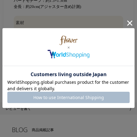
ハートモチーフ：約1.5×1.5cm
全長：約20cm(アジャスター含め計測)
素材
サージカルステンレス
ATTENTION
※摩擦や引っ張り等により、破損するおそれがありますの
で、丁寧にお取り扱い下さい。
※ご使用の際には周囲のものとの引っかかりにご注意下さ
い。
※こちらの商品はインポート商品です。
レビューを書く
BLOG
商品掲載記事