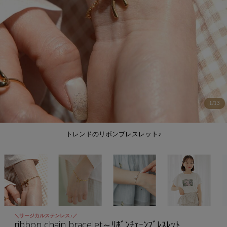
1
/
13
トレンドのリボンブレスレット♪
＼サージカルステンレス♪／
ribbon chain bracelet～ﾘﾎﾞﾝﾁｪｰﾝﾌﾞﾚｽﾚｯﾄ