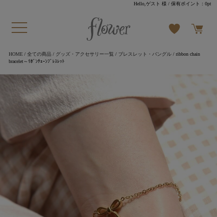
Hello,ゲスト 様
/ 保有ポイント：
0pt
HOME
/
全ての商品
/
グッズ・アクセサリー一覧
/
ブレスレット・バングル
/ ribbon chain
bracelet～ﾘﾎﾞﾝﾁｪｰﾝﾌﾞﾚｽﾚｯﾄ