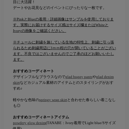
目に大活躍！
デートやお花見などのイベントにぴったりな一枚です。
※PinkとBlueの着用・詳細画像はサンプルを使用しておりま
す。実際にお届けするサイズ感はサイズ欄またはWhiteと
Ivoryの画像をご確認ください。
※チュールに刺繍を施している生地の特性上、刺繍に引っ張
られるため刺繍周辺に3ｍｍ程の穴が開いていることがござい
ます。不良ではございませんのでご了承のほどお願いいたし
ます。
おすすめコーディネート
デザインフルなブラウスなので
glad buggy pants
や
glad denim
skirt
などカジュアル素材のアイテムとのスタイリングがおす
すめ♪
軽やかな色味の
springy wrap skirt
と合わせた春らしい着こなし
も◎
おすすめコーディネートアイテム
powdery glow denim
(TANABE：Ivory着用でLight blue/Sサイズ
使用)