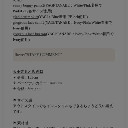
sunny buggy pants2
(YAGI/TANABE：White/Pink着用で
Pink/Gray各サイズ使用)
glad denim skirt
(YAGI：Blue着用でBlack使用)
gorgeous lace cami2
(YAGI/TANABE：Ivory/Pink/White着用で
Ivory使用)
gorgeous lace bra top
(YAGI/TANABE：Ivory/Pink/White着用で
Ivory使用)
flower"STAFF COMMENT"
天王寺ミオ店 西口
⚘ 身長 : 153cm
⚘ パーソナルカラー : Autumn
⚘ 骨格 : Straight
⚑ サイズ感
アウトスタイルでもインスタイルもできるちょうど良い着丈
です♩
⚑ 素材感