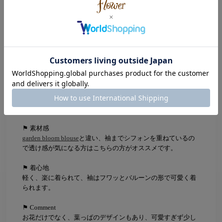
他のブラウスに比べて、大きいお花の刺繍がデザイン性があ
るのでシンプルすぎず、着ていただけます♪
ルクア大阪店 中田
⚘ 身長 : 161cm
⚘ パーソナルカラー : Winter
⚘ 骨格 : Natural
⚑ サイズ感
全体的にゆとりがあり、袖口がゴム仕様なのが嬉しいポイン
トです♪
⚑ 素材感
garden bloom blouse
と違い、袖までシフォンを重ねているの
で透け感が気になる方はこちらの方がオススメです。
⚑ 着心地
軽く、楽に着られて、袖はフワッとバルーンの形で可愛く着
られます。
⚑ Comment
お花だけでなく、葉っぱのデザインもあり、可愛すぎず少し