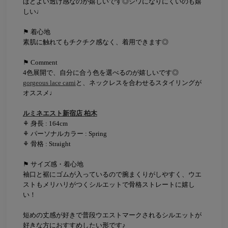
ほどよい透け感なのが嬉しいです◎シワになりにくいのも嬉
しい♩
⚑ 着心地
素肌に触れてもチクチク感なく、着用できます◎
⚑ Comment
4色展開で、自分に合う色を選べるのが嬉しいです◎
gorgeous lace cami
と、ネックレスを合わせるスタイリングが
オススメ♩
ルミネエスト新宿店 柏木
⚘ 身長 : 164cm
⚘ パーソナルカラー : Spring
⚘ 骨格 : Straight
⚑ サイズ感・着心地
袖口と裾にゴムが入っているので腕まくりがしやすく、ウエ
ストもメリハリがつくシルエットで骨格ストレートに嬉し
い！
短めの丈感が好きで普段ウエストマークされるシルエットが
好きな方におすすめしたい形です♪