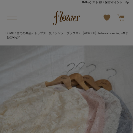
Hello,ゲスト 様
/ 保有ポイント：
0pt
HOME
/
全ての商品
/
トップス一覧
/
シャツ・ブラウス
/ 【40%OFF】botanical sheer top～ﾎﾞﾀ
ﾆｶﾙｼｱｰﾄｯﾌﾟ