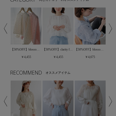
【40%OFF】feminine puff blouse4～ﾌｪﾐﾆﾝﾊﾟﾌﾌﾞﾗｳｽ4
【50%OFF】blossom lace blouse～ﾌﾞﾛｯｻﾑﾚｰｽﾌﾞﾗｳｽ
【50%OFF】clarity flower blouse～ｸﾗﾘﾃｨﾌﾗﾜｰﾌﾞﾗｳｽ
【50%OFF】blossom sheer top～ﾌﾞﾛｯｻﾑｼｱｰﾄｯﾌﾟ
￥4,455
￥4,455
￥4,675
RECOMMEND
オススメアイテム