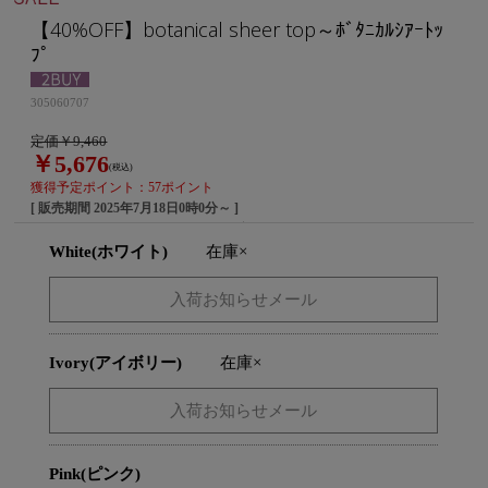
【40%OFF】botanical sheer top～ﾎﾞﾀﾆｶﾙｼｱｰﾄｯ
ﾌﾟ
305060707
定価￥9,460
￥5,676
(税込)
獲得予定ポイント：57ポイント
[ 販売期間
2025年7月18日0時0分
～ ]
White(ホワイト)
在庫×
Ivory(アイボリー)
在庫×
Pink(ピンク)