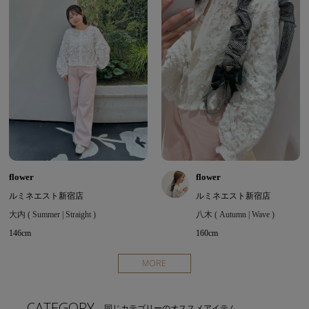
flower
flower
ルミネエスト新宿店
ルミネエスト新宿店
大内 ( Summer | Straight )
八木 ( Autumn | Wave )
146cm
160cm
MORE
CATEGORY
同じカテゴリーのオススメアイテム