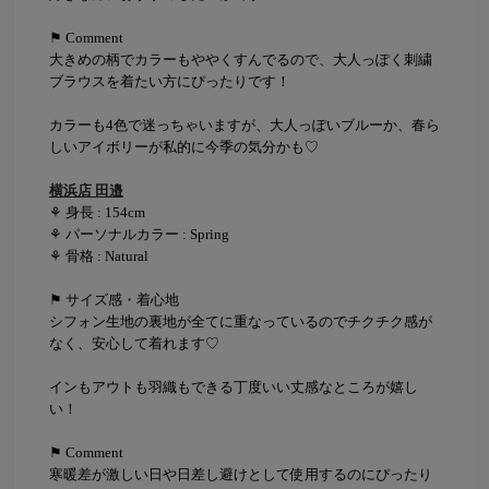
⚑ Comment
大きめの柄でカラーもややくすんでるので、大人っぽく刺繍
ブラウスを着たい方にぴったりです！
カラーも4色で迷っちゃいますが、大人っぽいブルーか、春ら
しいアイボリーが私的に今季の気分かも♡
横浜店 田邉
⚘ 身長 : 154cm
⚘ パーソナルカラー : Spring
⚘ 骨格 : Natural
⚑ サイズ感・着心地
シフォン生地の裏地が全てに重なっているのでチクチク感が
なく、安心して着れます♡
インもアウトも羽織もできる丁度いい丈感なところが嬉し
い！
⚑ Comment
寒暖差が激しい日や日差し避けとして使用するのにぴったり