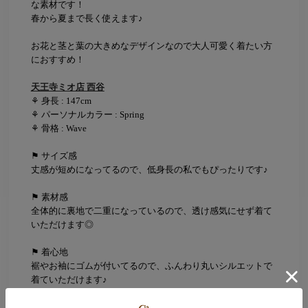
な素材です！
春から夏まで長く使えます♪
お花と茎と葉の大きめなデザインなので大人可愛く着たい方
におすすめ！
天王寺ミオ店 西谷
⚘ 身長 : 147cm
⚘ パーソナルカラー : Spring
⚘ 骨格 : Wave
⚑ サイズ感
丈感が短めになってるので、低身長の私でもぴったりです♪
⚑ 素材感
全体的に裏地で二重になっているので、透け感気にせず着て
いただけます◎
⚑ 着心地
裾やお袖にゴムが付いてるので、ふんわり丸いシルエットで
着ていただけます♪
⚑ Comment