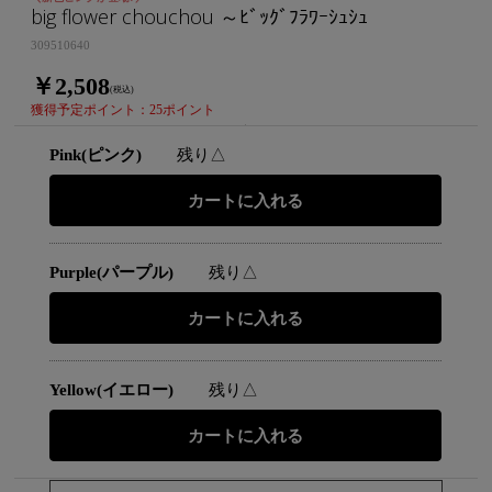
big flower chouchou ～ﾋﾞｯｸﾞﾌﾗﾜｰｼｭｼｭ
309510640
￥2,508
(税込)
獲得予定ポイント：25ポイント
Pink(ピンク)
残り△
Purple(パープル)
残り△
Yellow(イエロー)
残り△