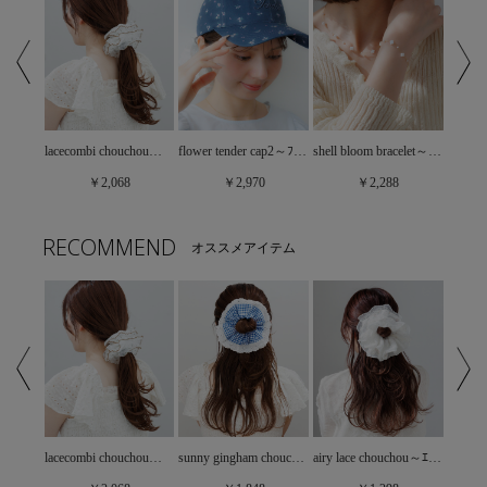
leopard chouchou～ﾚｵﾊﾟｰﾄﾞｼｭｼｭ
lacecombi chouchou～ﾚｰｽｺﾝﾋﾞｼｭｼｭ
flower tender cap2～ﾌﾗﾜｰﾃﾝﾀﾞｰｷｬｯﾌﾟ2
shell bloom bracelet～ｼｪﾙﾌﾞﾙｰﾑﾌﾞﾚｽﾚｯﾄ
￥2,068
￥2,970
￥2,288
RECOMMEND
オススメアイテム
tiny frill chouchou～ﾀｲﾆｰﾌﾘﾙｼｭｼｭ
lacecombi chouchou～ﾚｰｽｺﾝﾋﾞｼｭｼｭ
sunny gingham chouchou～ｻﾆｰｷﾞﾝｶﾞﾑｼｭｼｭ
airy lace chouchou～ｴｱﾘｰﾚｰｽｼｭｼｭ