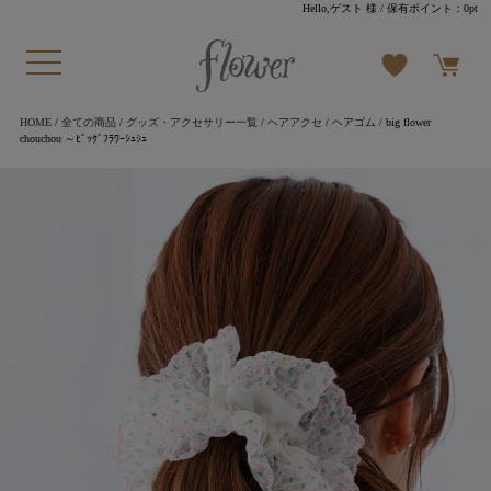
Hello,ゲスト 様
/ 保有ポイント：
0pt
HOME
/
全ての商品
/
グッズ・アクセサリー一覧
/
ヘアアクセ
/
ヘアゴム
/ big flower
chouchou ～ﾋﾞｯｸﾞﾌﾗﾜｰｼｭｼｭ