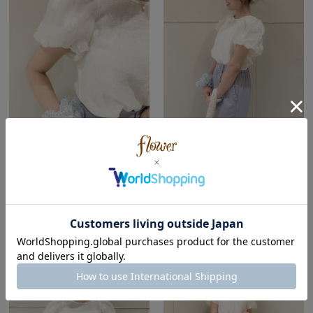
flower
flower
ルクア大阪店
ルクア大阪店
yuka ( Spring | Natural＆Wave )
yuka ( Spring | Natural＆Wave )
151cm
151cm