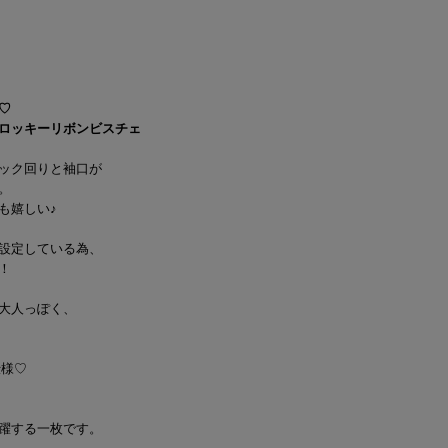
♡
ロッキーリボンビスチェ
ック回りと袖口が
。
も嬉しい♪
設定している為、
！
大人っぽく、
仕様♡
躍する一枚です。