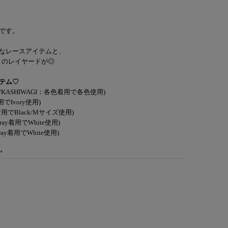
です。
なレースアイテムと、
とのレイヤードが◎
テム♡
BE/KASHIWAGI：各色着用で各色使用)
用でIvory使用)
k着用でBlack/Mサイズ使用)
Gray着用でWhite使用)
ray着用でWhite使用)
"