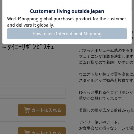
クラシカルな秋ムードを先取り
キュートで特別感たっぷりなフ
r～ﾀｲﾆｰﾘﾎﾞﾝﾋﾞｽﾁｪ
パフっとボリューム感のあるネ
フェミニンな印象を演出します
ゴム仕様なので着脱しやすいの
ウエスト切り替え位置を高めに
スタイルアップ効果も抜群です
ゆるっと垂れるベロアリボンが
華やかに魅せてくれます。
着回しの幅が広がる前後2way
デイリー使いやデート、
お食事会など様々なシーンで活