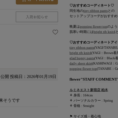
♡おすすめコーディネート♡
同生地の
tiny ribbon pants
との
セットアップコーデがおすすめ
晩夏は
popping flower top
のよう
肌寒い時期には
bright rib knit4
♡おすすめコーディネートアイ
tiny ribbon pants
(YAGI/TANA
bright rib knit4
(YAGI：Brown着
glad buggy pants
(YAGI：Blac
daily sheer skirt
(KASHIWAGI：
popping flower top
(TANABE：G
非公開
投稿日：2026年01月19日
flower"STAFF COMMENT
ルミネエスト新宿店 柏木
⚘ 身長 : 164cm
来そうです
⚘ パーソナルカラー : Spring
⚘ 骨格 : Straight
⚑ サイズ感・着心地