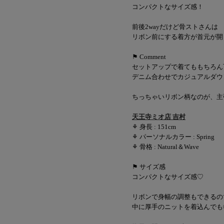
コンパクトなサイズ感！
前後2wayだけど骨ストさんは
リボン前にする着方が首元が開
⚑ Comment
セットアップで着てももちろん
デニム合わせでカジュアルダウ
ちっちゃいリボン柄なのが、主
天王寺ミオ店 吉村
⚘ 身長 : 151cm
⚘ パーソナルカラー : Spring
⚘ 骨格 : Natural＆Wave
⚑ サイズ感
コンパクトなサイズ感♡
リボンで身幅の調整もできるの
中に厚手のニットを着込んでも