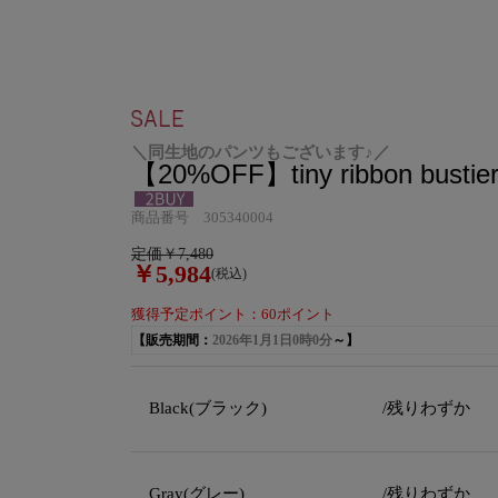
＼同生地のパンツもございます♪／
【20%OFF】tiny ribbon bustie
商品番号 305340004
定価￥7,480
￥5,984
(税込)
獲得予定ポイント：60ポイント
【販売期間：
2026年1月1日0時0分
～】
Black(ブラック)
/残りわずか
Gray(グレー)
/残りわずか