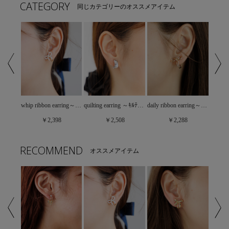
CATEGORY
同じカテゴリーのオススメアイテム
classic pearl earring～ｸﾗｼｯｸﾊﾟｰﾙｲﾔﾘﾝｸﾞ
whip ribbon earring～ﾎｲｯﾌﾟﾘﾎﾞﾝｲﾔﾘﾝｸﾞ
quilting earring ～ｷﾙﾃｨﾝｸﾞｲﾔﾘﾝｸﾞ
daily ribbon earring～ﾃﾞｲﾘｰﾘﾎﾞﾝｲﾔﾘﾝｸﾞ
￥2,398
￥2,508
￥2,288
RECOMMEND
オススメアイテム