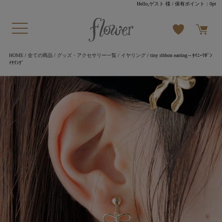
Hello,ゲスト 様
/ 保有ポイント：
0pt
HOME
/
全ての商品
/
グッズ・アクセサリー一覧
/
イヤリング
/ tiny ribbon earring～ﾀｲﾆｰﾘﾎﾞﾝ
ｲﾔﾘﾝｸﾞ