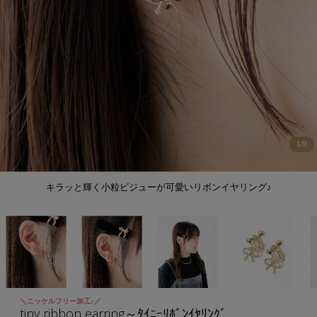
1
/
9
キラッと輝く小粒ビジューが可愛いリボンイヤリング♪
＼ニッケルフリー加工♪／
tiny ribbon earring～ﾀｲﾆｰﾘﾎﾞﾝｲﾔﾘﾝｸﾞ