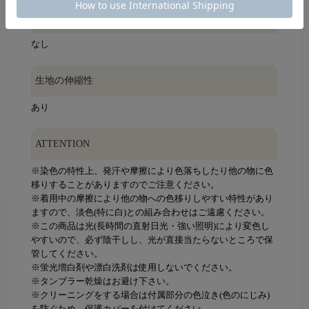
裏地
なし
生地の伸縮性
あり
ATTENTION
※染色の特性上、発汗や摩擦により色落ちしたり他の物に色
移りすることがありますのでご注意ください。
※着用中の摩擦により他の物への色移りしやすい特性があり
ますので、淡色(特に白)との組み合わせはご遠慮ください。
※この商品は光(長時間の直射日光・強い照明)により変色し
やすいので、必ず陰干しし、光が直接当たらないところで保
管してください。
※蛍光増白剤や漂白洗剤は使用しないでください。
※タンブラー乾燥はお避け下さい。
※クリーニングをする場合は付属部分の色泣き(色のにじみ)
を防ぐため、保護カバーを付けてください。