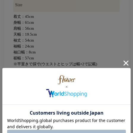
Size
着丈：45cm
身幅：61cm
肩幅：56cm
天幅：19.5cm
袖丈：54cm
袖幅：24cm
袖口幅：8cm
裾幅：57cm
※平置きで採寸(ウエストとヒップは幅×2で記載)
※サイズガイド
着用モデル
YAGI：160cm
、TANABE：154cm、SEINO：155cm
素材
本体：ポリエステル100％