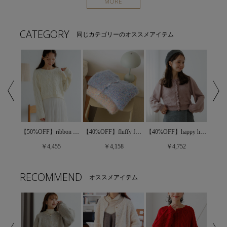
MORE
CATEGORY
同じカテゴリーのオススメアイテム
【50%OFF】fluffy flower knit～ﾌﾗｯﾌｨｰﾌﾗﾜｰﾆｯﾄ
【50%OFF】ribbon aran knit～ﾘﾎﾞﾝｱﾗﾝﾆｯﾄ
【40%OFF】fluffy fancy cardigan～ﾌﾗｯﾌｨｰﾌｧﾝｼｰｶｰﾃﾞｨｶﾞﾝ
【40%OFF】happy heart cardigan～ﾊｯﾋﾟｰﾊｰﾄｶｰﾃﾞｨｶﾞﾝ
￥4,455
￥4,158
￥4,752
RECOMMEND
オススメアイテム