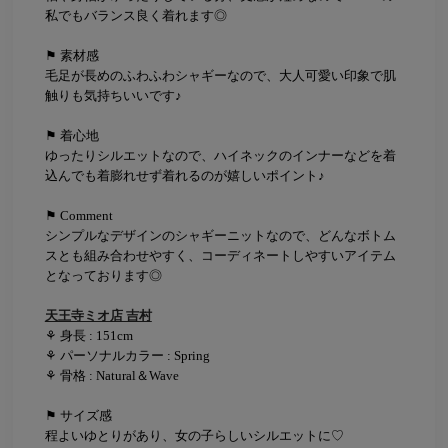
私でもバランス良く着れます◎
⚑ 素材感
毛足が長めのふわふわシャギーなので、大人可愛い印象で肌
触りも気持ちいいです♪
⚑ 着心地
ゆったりシルエットなので、ハイネックのインナーなどを着
込んでも着膨れせず着れるのが嬉しいポイント♪
⚑ Comment
シンプルなデザインのシャギーニットなので、どんなボトム
スとも組み合わせやすく、コーディネートしやすいアイテム
となっております◎
天王寺ミオ店 吉村
⚘ 身長 : 151cm
⚘ パーソナルカラー : Spring
⚘ 骨格 : Natural＆Wave
⚑ サイズ感
程よいゆとりがあり、女の子らしいシルエットに♡