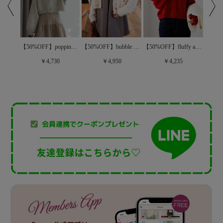
【40%OFF】fluffy rose muffler～ﾌﾗｯﾌｨｰﾛｰｽﾞﾏﾌﾗｰ
【50%OFF】popping fancy knit～ﾎﾟｯﾋﾟﾝｸﾞﾌｧﾝｼｰﾆｯﾄ
【50%OFF】bubble knit cardigan2～ﾊﾞﾌﾞﾙﾆｯﾄｶｰﾃﾞｨｶﾞﾝ2
【50%OFF】fluffy aran knit～ﾌﾗｯﾌｨｰｱﾗﾝﾆｯﾄ
￥4,730
￥4,950
￥4,235