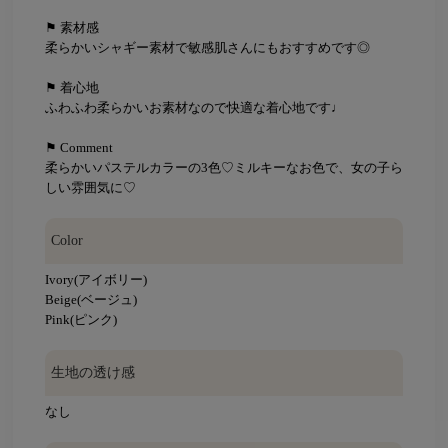
⚑ 素材感
柔らかいシャギー素材で敏感肌さんにもおすすめです◎
⚑ 着心地
ふわふわ柔らかいお素材なので快適な着心地です♩
⚑ Comment
柔らかいパステルカラーの3色♡ミルキーなお色で、女の子ら
しい雰囲気に♡
Color
Ivory(アイボリー)
Beige(ベージュ)
Pink(ピンク)
生地の透け感
なし