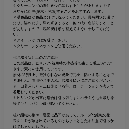
※クリーニングの際に多少色落ちすることがありますので、
速やかに処理(脱水・乾燥)することをおすすめします。
※濃色品は淡色品と分けて洗ってください。長時間水に浸け
たり、濡れたまま重ね置きすると、他の物に色移りすること
がありますので、洗濯後は形を整えてすぐに干してくださ
い。
※アイロンがけはお避け下さい。
※クリーニングネットをご使用ください。
≪お取り扱い上のご注意≫
この製品は、ピリング(着用時の摩擦等で生じる毛玉)ができ
やすい素材を使用しています。
素材の特性上、避けられない現象で完全に防止することはで
きません。着用やお手入れ、お取り扱いにご注意ください。
※一日着用したら二日休ませる等、ローテーションを考えて
着用してください。
※ピリングが出来た場合は引っ張らずにハサミや毛玉取り器
等でひとつひとつ取り除いてください。
粗い組織の物や、裏面に凸凹があって、ルーズな組織の物、
表面に糸が浮き出ているものはちょっとした不注意で引っか
けてしまいがちです。