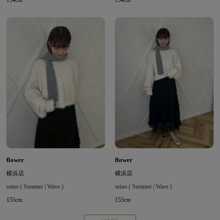
154cm
154cm
flower
flower
横浜店
横浜店
seino ( Summer | Wave )
seino ( Summer | Wave )
155cm
155cm