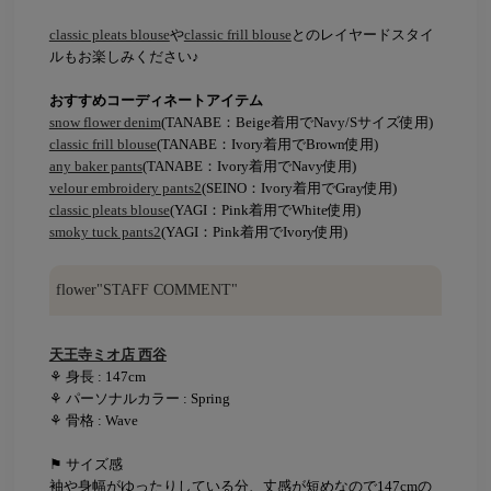
classic pleats blouse
や
classic frill blouse
とのレイヤードスタイ
ルもお楽しみください♪
おすすめコーディネートアイテム
snow flower denim
(TANABE：Beige着用でNavy/Sサイズ使用)
classic frill blouse
(TANABE：Ivory着用でBrown使用)
any baker pants
(TANABE：Ivory着用でNavy使用)
velour embroidery pants2
(SEINO：Ivory着用でGray使用)
classic pleats blouse
(YAGI：Pink着用でWhite使用)
smoky tuck pants2
(YAGI：Pink着用でIvory使用)
flower"STAFF COMMENT"
天王寺ミオ店 西谷
⚘ 身長 : 147cm
⚘ パーソナルカラー : Spring
⚘ 骨格 : Wave
⚑ サイズ感
袖や身幅がゆったりしている分、丈感が短めなので147cmの