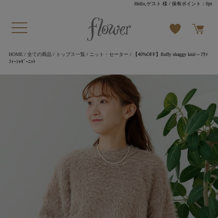
Hello,ゲスト 様
/ 保有ポイント：
0pt
HOME
/
全ての商品
/
トップス一覧
/
ニット・セーター
/ 【40%OFF】fluffy shaggy knit～ﾌﾗｯ
ﾌｨｰｼｬｷﾞｰﾆｯﾄ