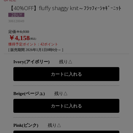
【40%OFF】fluffy shaggy knit～ﾌﾗｯﾌｨｰｼｬｷﾞｰﾆｯﾄ
306120049
定価￥6,930
￥4,158
(税込)
獲得予定ポイント：42ポイント
[ 販売期間
2026年1月1日0時0分
～ ]
Ivory(アイボリー)
残り△
Beige(ベージュ)
残り△
Pink(ピンク)
残り△