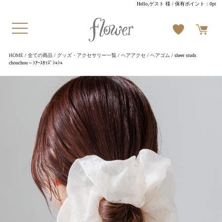
Hello,ゲスト 様
/ 保有ポイント：
0pt
HOME
/
全ての商品
/
グッズ・アクセサリー一覧
/
ヘアアクセ
/
ヘアゴム
/ sheer studs
chouchou～ｼｱｰｽﾀｯｽﾞｼｭｼｭ