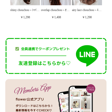
shiny chouchou～ｼｬｲﾆｰｼｭｼｭ
nuance stripe chouchou～ﾆｭｱﾝｽｽﾄﾗｲﾌﾟｼｭｼｭ
overlap chouchou～ｵｰﾊﾞｰﾗｯﾌﾟｼｭｼｭ
airy lace chouchou～ｴｱﾘｰﾚｰｽｼｭｼｭ
￥1,298
￥1,408
￥1,298