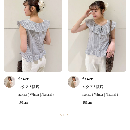
flower
flower
ルクア大阪店
ルクア大阪店
nakata ( Winter | Natural )
nakata ( Winter | Natural )
161cm
161cm
MORE