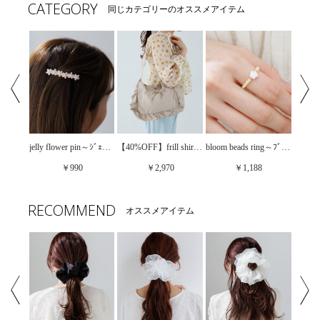
CATEGORY
同じカテゴリーのオススメアイテム
tender pearl bracelet～ﾃﾝﾀﾞｰﾊﾟｰﾙﾌﾞﾚｽﾚｯﾄ
jelly flower pin～ｼﾞｪﾘｰﾌﾗﾜｰﾋﾟﾝ
【40%OFF】frill shirring bag～ﾌﾘﾙｼｬｰﾘﾝｸﾞﾊﾞｯｸﾞ
bloom beads ring～ﾌﾞﾙｰﾑﾋﾞｰｽﾞﾘﾝｸﾞ
￥990
￥2,970
￥1,188
RECOMMEND
オススメアイテム