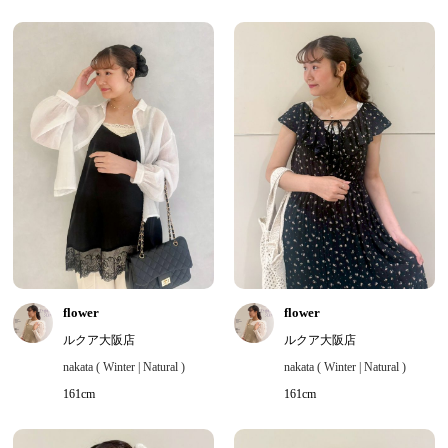
flower
flower
ルクア大阪店
ルクア大阪店
nakata ( Winter | Natural )
nakata ( Winter | Natural )
161cm
161cm