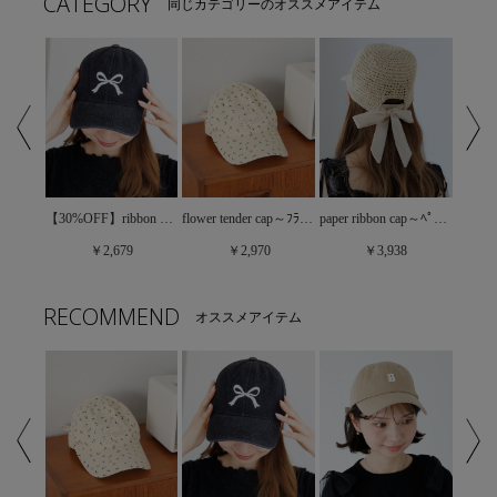
CATEGORY
同じカテゴリーのオススメアイテム
【30%OFF】little B cap～ﾘﾄﾙﾋﾞｰｷｬｯﾌﾟ
【30%OFF】ribbon embroidery cap～ﾘﾎﾞﾝｴﾝﾌﾞﾛｲﾀﾞﾘｰｷｬｯﾌﾟ
flower tender cap～ﾌﾗﾜｰﾃﾝﾀﾞｰｷｬｯﾌﾟ
paper ribbon cap～ﾍﾟｰﾊﾟｰﾘﾎﾞﾝｷｬｯﾌﾟ
￥2,679
￥2,970
￥3,938
RECOMMEND
オススメアイテム