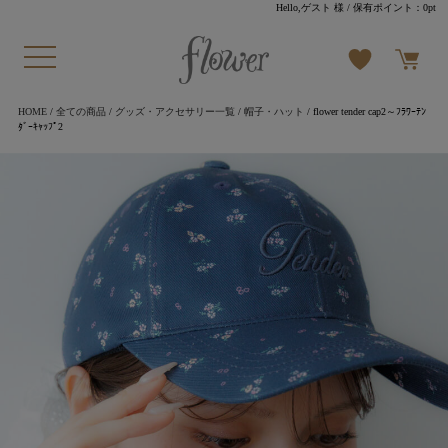
Hello,ゲスト 様
/ 保有ポイント：
0pt
HOME
/
全ての商品
/
グッズ・アクセサリー一覧
/
帽子・ハット
/ flower tender cap2～ﾌﾗﾜｰﾃﾝ
ﾀﾞｰｷｬｯﾌﾟ2