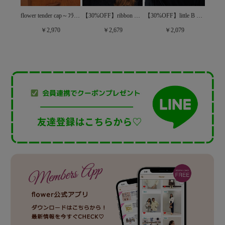
【40%OFF】light ribbon hat ～ﾗｲﾄﾘﾎﾞﾝﾊｯﾄ
flower tender cap～ﾌﾗﾜｰﾃﾝﾀﾞｰｷｬｯﾌﾟ
【30%OFF】ribbon embroidery cap～ﾘﾎﾞﾝｴﾝﾌﾞﾛｲﾀﾞﾘｰｷｬｯﾌﾟ
【30%OFF】little B cap～ﾘﾄﾙﾋﾞｰｷｬｯﾌﾟ
￥2,970
￥2,679
￥2,079