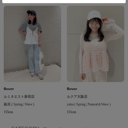
flower
flower
ルミネエスト新宿店
ルクア大阪店
藤原 ( Spring | Wave )
yuka ( Spring | Natural＆Wave )
155cm
151cm