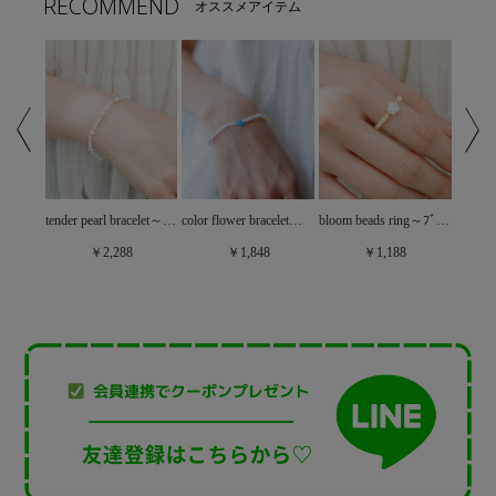
RECOMMEND
オススメアイテム
silver chain bracelet ～ｼﾙﾊﾞｰﾁｪｰﾝﾌﾞﾚｽﾚｯﾄ
tender pearl bracelet～ﾃﾝﾀﾞｰﾊﾟｰﾙﾌﾞﾚｽﾚｯﾄ
color flower bracelet～ｶﾗｰﾌﾗﾜｰﾌﾞﾚｽﾚｯﾄ
bloom beads ring～ﾌﾞﾙｰﾑﾋﾞｰｽﾞﾘﾝｸﾞ
￥2,288
￥1,848
￥1,188