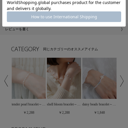
商品詳細
レビューを書く
CATEGORY
同じカテゴリーのオススメアイテム
tiny ribbon bracelet～ﾀｲﾆｰﾘﾎﾞﾝﾌﾞﾚｽﾚｯﾄ
tender pearl bracelet～ﾃﾝﾀﾞｰﾊﾟｰﾙﾌﾞﾚｽﾚｯﾄ
shell bloom bracelet～ｼｪﾙﾌﾞﾙｰﾑﾌﾞﾚｽﾚｯﾄ
daisy beads bracelet～ﾃﾞｲｼﾞｰﾋﾞｰｽﾞﾌﾞﾚｽﾚｯﾄ
￥2,288
￥2,288
￥1,848