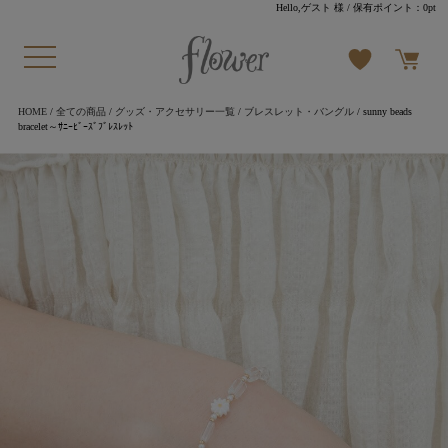
Hello,ゲスト 様
/ 保有ポイント：
0pt
HOME
/
全ての商品
/
グッズ・アクセサリー一覧
/
ブレスレット・バングル
/ sunny beads
bracelet～ｻﾆｰﾋﾞｰｽﾞﾌﾞﾚｽﾚｯﾄ