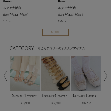
flower
flower
ルクア大阪店
ルクア大阪店
rico ( Winter | Wave )
rico ( Winter | Wave )
151cm
151cm
MORE
CATEGORY
同じカテゴリーのオススメアイテム
basic long boots～ﾍﾞｰｼｯｸﾛﾝｸﾞﾌﾞｰﾂ
【50%OFF】velour ribbon sandal～ﾍﾞﾛｱﾘﾎﾞﾝｻﾝﾀﾞﾙ
【30%OFF】charm ballet shoes～ﾁｬｰﾑﾊﾞﾚｴｼｭｰｽﾞ
【30%OFF】double ribbon ballet～ﾀﾞﾌﾞﾙﾘﾎﾞﾝﾊﾞﾚｴ
￥3,960
￥7,900
￥6,237