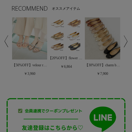
RECOMMEND
オススメアイテム
【20%OFF】flower color ballet ～ﾌﾗﾜｰｶﾗｰﾊﾞﾚｰ
【40%OFF】petite ribbon shoes～ﾌﾟﾁﾘﾎﾞﾝｼｭｰｽﾞ
【50%OFF】velour ribbon sandal～ﾍﾞﾛｱﾘﾎﾞﾝｻﾝﾀﾞﾙ
【30%OFF】charm ballet shoes～ﾁｬｰﾑﾊﾞﾚｴｼｭｰｽﾞ
￥6,864
￥3,960
￥7,900