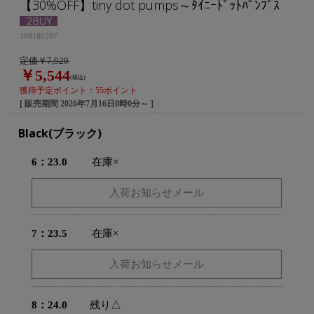
【30%OFF】tiny dot pumps～ﾀｲﾆｰﾄﾞｯﾄﾊﾟﾝﾌﾟｽ
308180207
定価￥7,920
￥5,544
(税込)
獲得予定ポイント：55ポイント
[ 販売期間
2026年7月16日0時0分
～ ]
Black(ブラック)
6：23.0
在庫×
7：23.5
在庫×
8：24.0
残り△