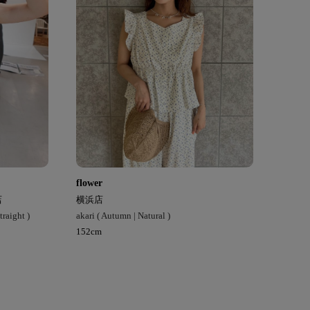
flower
店
横浜店
raight )
akari ( Autumn | Natural )
152cm