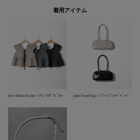
着用アイテム
tiny ribbon bustier～ﾀｲﾆｰﾘﾎﾞﾝﾋﾞｽﾁｪ
plain bread bag～ﾌﾟﾚｰﾝﾌﾞﾚｯﾄﾞﾊﾞｯｸﾞ