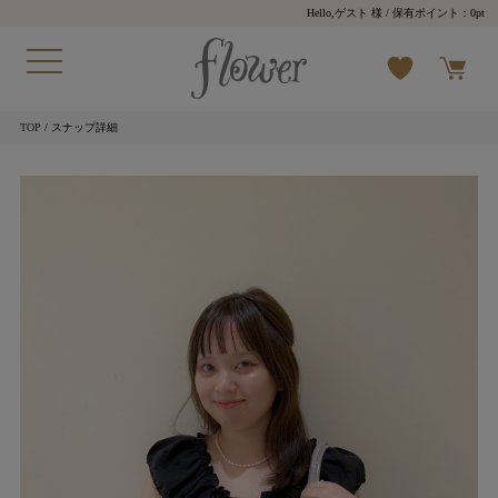
Hello,ゲスト 様
/ 保有ポイント：
0pt
TOP
/ スナップ詳細