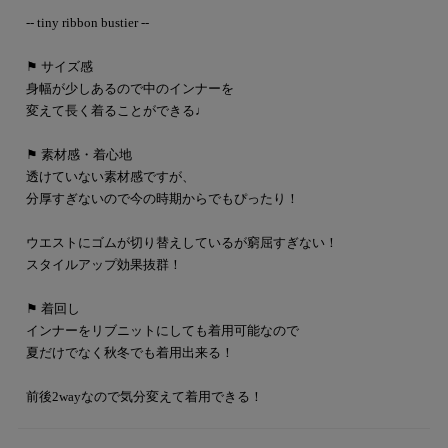
-- tiny ribbon bustier --
⚑ サイズ感
身幅が少しあるので中のインナーを
変えて長く着ることができる♩
⚑ 素材感・着心地
透けていない素材感ですが、
分厚すぎないので今の時期からでもぴったり！
ウエストにゴムが切り替えしているが窮屈すぎない！
スタイルアップ効果抜群！
⚑ 着回し
インナーをリブニットにしても着用可能なので
夏だけでなく秋冬でも着用出来る！
前後2wayなので気分変えて着用できる！