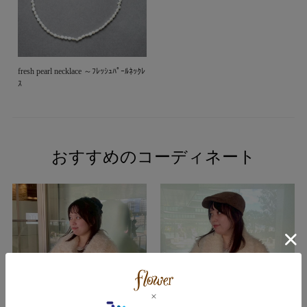
fresh pearl necklace ～ﾌﾚｯｼｭﾊﾟｰﾙﾈｯｸﾚ
ｽ
おすすめのコーディネート