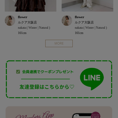
flower
flower
ルクア大阪店
ルクア大阪店
nakata ( Winter | Natural )
nakata ( Winter | Natural )
161cm
161cm
MORE