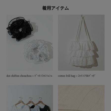
着用アイテム
dot chiffon chouchou～ﾄﾞｯﾄｼﾌｫﾝｼｭｼｭ
cotton frill bag～ｺｯﾄﾝﾌﾘﾙﾊﾞｯｸﾞ