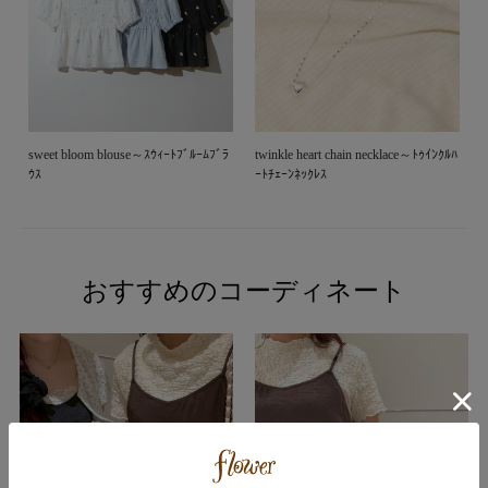
sweet bloom blouse～ｽｳｨｰﾄﾌﾞﾙｰﾑﾌﾞﾗ
twinkle heart chain necklace～ﾄｩｲﾝｸﾙﾊ
ｳｽ
ｰﾄﾁｪｰﾝﾈｯｸﾚｽ
おすすめのコーディネート