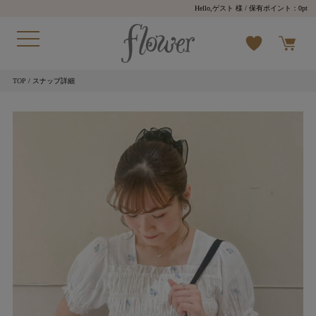
Hello,ゲスト 様
/ 保有ポイント：
0pt
TOP
/ スナップ詳細