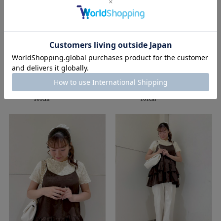
flower
flower
ルクア大阪店
ルクア大阪店
nakata ( Winter | Natural )
nakata ( Winter | Natural )
161cm
161cm