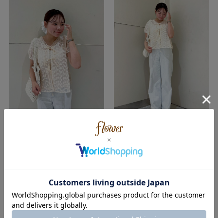
flower
flower
ルクア大阪店
ルクア大阪店
mai ( Spring | Straight )
mai ( Spring | Straight )
153cm
153cm