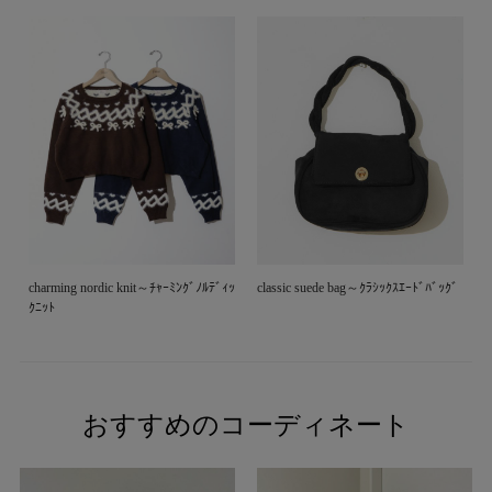
charming nordic knit～ﾁｬｰﾐﾝｸﾞﾉﾙﾃﾞｨｯ
classic suede bag～ｸﾗｼｯｸｽｴｰﾄﾞﾊﾞｯｸﾞ
ｸﾆｯﾄ
おすすめのコーディネート