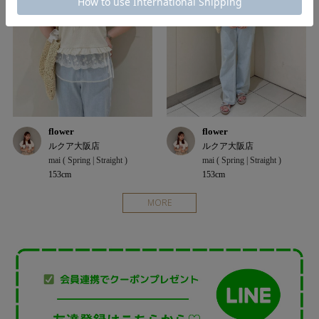
flower
flower
ルクア大阪店
ルクア大阪店
mai ( Spring | Straight )
mai ( Spring | Straight )
153cm
153cm
MORE