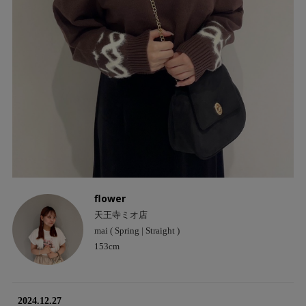
flower
天王寺ミオ店
mai ( Spring | Straight )
153cm
2024.12.27