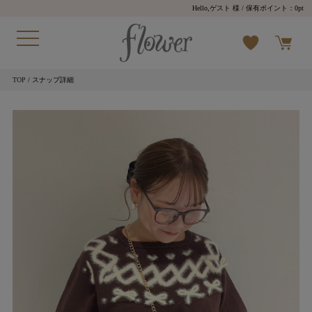
Hello,ゲスト 様
/ 保有ポイント：
0pt
TOP
/ スナップ詳細