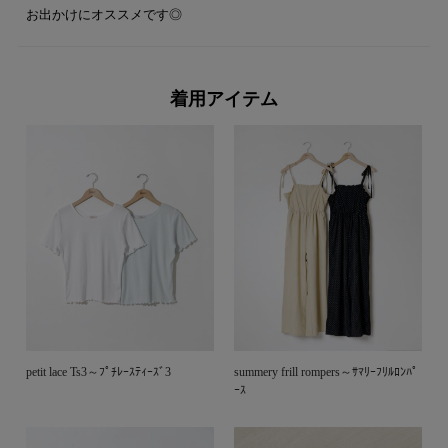
お出かけにオススメです◎
着用アイテム
petit lace Ts3～ﾌﾟﾁﾚｰｽﾃｨｰｽﾞ3
summery frill rompers～ｻﾏﾘｰﾌﾘﾙﾛﾝﾊﾟ
ｰｽ