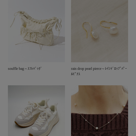
souffle bag～ｽﾌﾚﾊﾞｯｸﾞ
rain drop pearl pierce～ﾚｲﾝﾄﾞﾛｯﾌﾟﾊﾟｰ
ﾙﾋﾟｱｽ