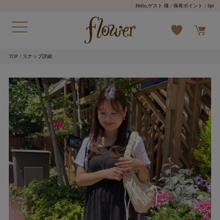
Hello,ゲスト 様
/ 保有ポイント：
0pt
TOP
/ スナップ詳細