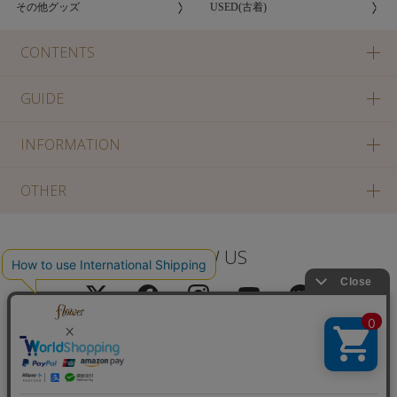
その他グッズ
USED(古着)
CONTENTS
GUIDE
INFORMATION
OTHER
FOLLOW US
PC版に切り替え
Copyright(c) SOLA OF TOKYO CO., LTD All Rights Reserved.