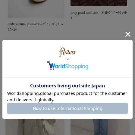
drop pearl necklace～ﾄﾞﾛｯﾌﾟﾊﾟｰﾙﾈｯｸﾚ
ｽ
daily volume sneakers～ﾃﾞｲﾘｰﾎﾞﾘｭｰﾑ
ｽﾆｰｶｰ
おすすめのコーディネート