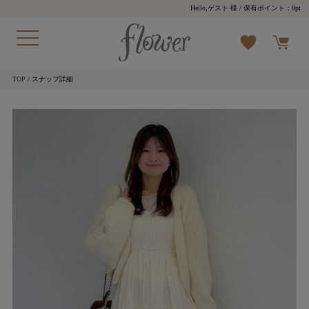
Hello,ゲスト 様
/ 保有ポイント：
0pt
TOP
/ スナップ詳細