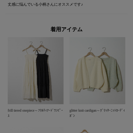
丈感に悩んでいる小柄さんにオススメです♪
着用アイテム
frill tiered onepiece～ﾌﾘﾙﾃｨｱｰﾄﾞﾜﾝﾋﾟｰ
glitter knit cardigan～ｸﾞﾘｯﾀｰﾆｯﾄｶｰﾃﾞｨ
ｽ
ｶﾞﾝ