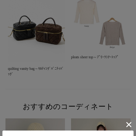
pleats sheer top～ﾌﾟﾘｰﾂｼｱｰﾄｯﾌﾟ
quilting vanity bag～ｷﾙﾃｨﾝｸﾞﾊﾞﾆﾃｨﾊﾞ
ｯｸﾞ
おすすめのコーディネート