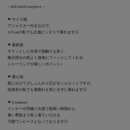
-- frill tiered onepiece --
⚑ サイズ感
アジャスター付きなので、
147cmの私でも丈感ピッタリで着れます◎
⚑ 素材感
サラッとした生地で肌触りも良く、
胸元部分の程よく身体にフィットしてくれる
シャーリングが嬉しいポイント♪
⚑ 着心地
裾にかけて少しふんわり広がるシルエットですが、
低身長の私でも着膨れを気にせずに着れます◎
⚑ Comment
インナーや羽織り次第で肌寒い時期から
暑い季節まで長く着ていだける
万能ワンピースとなっております◎