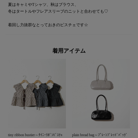
夏はキャミやTシャツ、秋はブラウス、
冬はタートルやフレアスリーブのニットと合わせても♡
着回し力抜群なとっておきのビスチェです☆
着用アイテム
tiny ribbon bustier～ﾀｲﾆｰﾘﾎﾞﾝﾋﾞｽﾁｪ
plain bread bag～ﾌﾟﾚｰﾝﾌﾞﾚｯﾄﾞﾊﾞｯｸﾞ