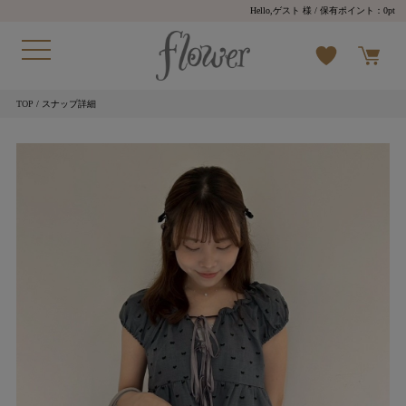
Hello,ゲスト 様
/ 保有ポイント：
0pt
TOP
/ スナップ詳細