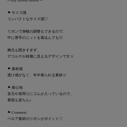
-- tiny ribbon bustier --
⚑ サイズ感
コンパクトなサイズ感♡
リボンで身幅の調整もできるので、
中に厚手のニットを着込んでも◎
胸元も開きすぎず、
デコルテが綺麗に見えるデザインです☆
⚑ 素材感
透け感がなく、年中着られる素材☆
⚑ 着心地
首元や肩周りにゴムが入っているので、
着脱も楽ちん♪
⚑ Comment
ベロア素材のリボンがポイント♡