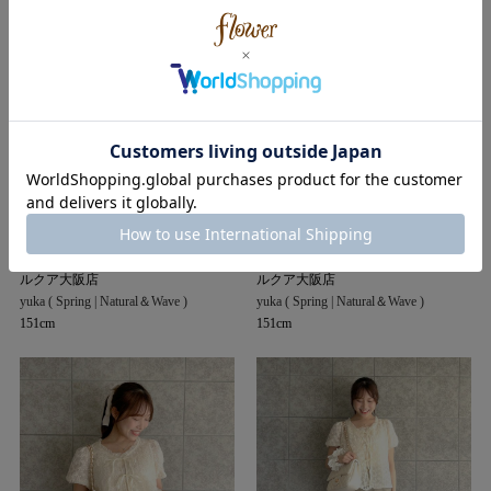
flower
flower
ルクア大阪店
ルクア大阪店
yuka ( Spring | Natural＆Wave )
yuka ( Spring | Natural＆Wave )
151cm
151cm