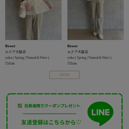
flower
flower
ルクア大阪店
ルクア大阪店
yuka ( Spring | Natural＆Wave )
yuka ( Spring | Natural＆Wave )
151cm
151cm
MORE