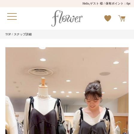
Hello,ゲスト 様
/ 保有ポイント：
0pt
TOP
/ スナップ詳細