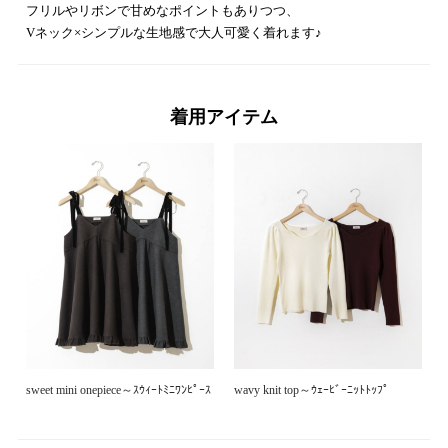
フリルやリボンで甘めなポイントもありつつ、
Vネック×シンプルな生地感で大人可愛く着れます♪
着用アイテム
sweet mini onepiece～ｽｳｨｰﾄﾐﾆﾜﾝﾋﾟｰｽ
wavy knit top～ｳｪｰﾋﾞｰﾆｯﾄﾄｯﾌﾟ