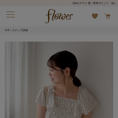
Hello,ゲスト 様
/ 保有ポイント：
0pt
TOP
/ スナップ詳細