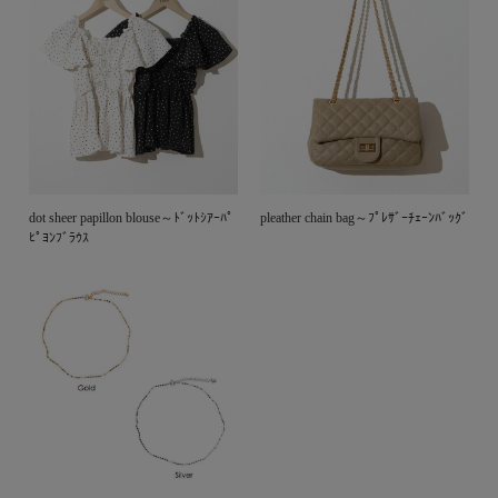
dot sheer papillon blouse～ﾄﾞｯﾄｼｱｰﾊﾟ
pleather chain bag～ﾌﾟﾚｻﾞｰﾁｪｰﾝﾊﾞｯｸﾞ
ﾋﾟﾖﾝﾌﾞﾗｳｽ