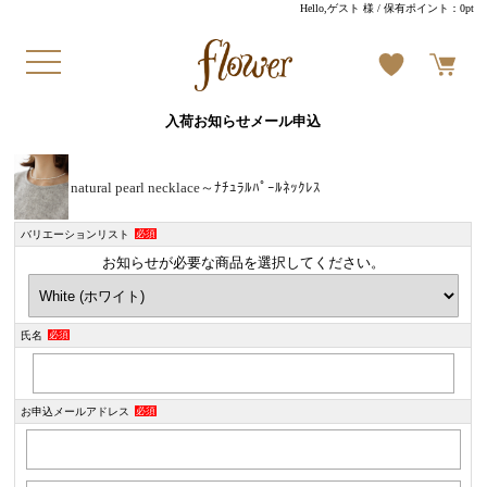
Hello,ゲスト 様
/ 保有ポイント：
0pt
入荷お知らせメール申込
natural pearl necklace～ﾅﾁｭﾗﾙﾊﾟｰﾙﾈｯｸﾚｽ
バリエーションリスト
必須
お知らせが必要な商品を選択してください。
氏名
必須
お申込メールアドレス
必須