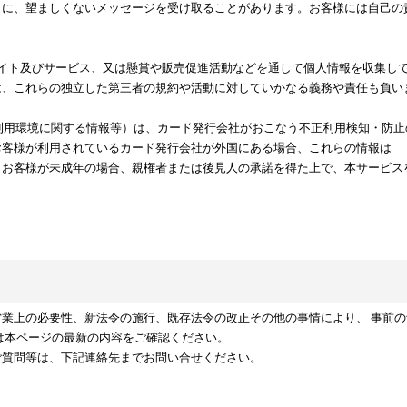
とに、望ましくないメッセージを受け取ることがあります。お客様には自己の
サイト及びサービス、又は懸賞や販売促進活動などを通して個人情報を収集し
は、これらの独立した第三者の規約や活動に対していかなる義務や責任も負い
ト利用環境に関する情報等）は、カード発行会社がおこなう不正利用検知・防
お客様が利用されているカード発行会社が外国にある場合、これらの情報は
。お客様が未成年の場合、親権者または後見人の承諾を得た上で、本サービス
業上の必要性、新法令の施行、既存法令の改正その他の事情により、 事前
は本ページの最新の内容をご確認ください。
ご質問等は、下記連絡先までお問い合せください。