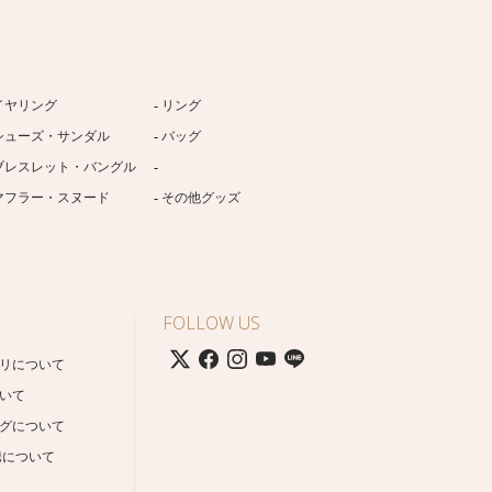
イヤリング
リング
シューズ・サンダル
バッグ
ブレスレット・バングル
マフラー・スヌード
その他グッズ
FOLLOW US
リについて
いて
グについて
携について