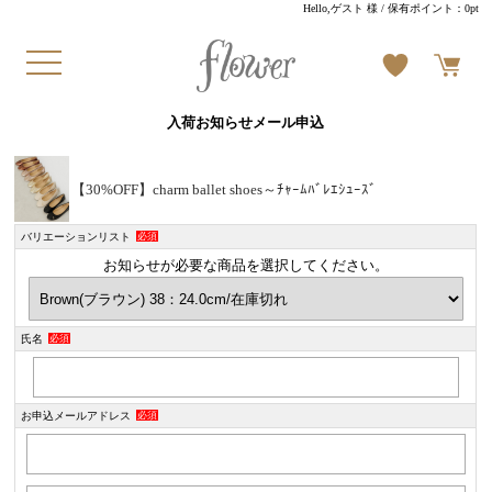
Hello,ゲスト 様
/ 保有ポイント：
0pt
入荷お知らせメール申込
【30%OFF】charm ballet shoes～ﾁｬｰﾑﾊﾞﾚｴｼｭｰｽﾞ
バリエーションリスト
必須
お知らせが必要な商品を選択してください。
氏名
必須
お申込メールアドレス
必須