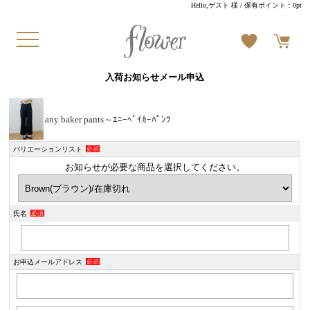
Hello,ゲスト 様
/ 保有ポイント：
0pt
入荷お知らせメール申込
any baker pants～ｴﾆｰﾍﾞｲｶｰﾊﾟﾝﾂ
バリエーションリスト
必須
お知らせが必要な商品を選択してください。
氏名
必須
お申込メールアドレス
必須