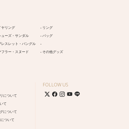
イヤリング
リング
シューズ・サンダル
バッグ
ブレスレット・バングル
マフラー・スヌード
その他グッズ
FOLLOW US
リについて
いて
グについて
携について