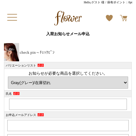
Hello,ゲスト 様
/ 保有ポイント：
0pt
入荷お知らせメール申込
check pin～ﾁｪｯｸﾋﾟﾝ
バリエーションリスト
必須
お知らせが必要な商品を選択してください。
氏名
必須
お申込メールアドレス
必須