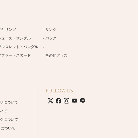
イヤリング
リング
シューズ・サンダル
バッグ
ブレスレット・バングル
マフラー・スヌード
その他グッズ
FOLLOW US
リについて
いて
グについて
携について