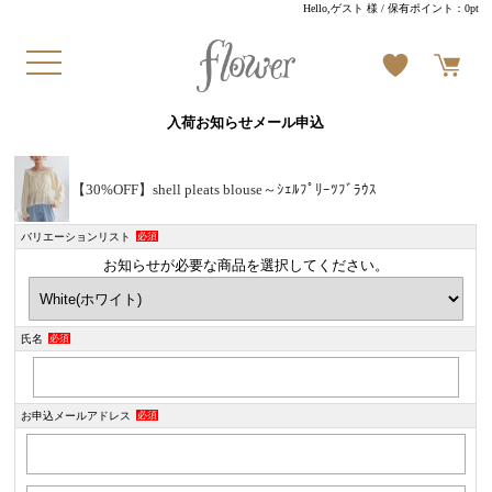
Hello,ゲスト 様
/ 保有ポイント：
0pt
入荷お知らせメール申込
【30%OFF】shell pleats blouse～ｼｪﾙﾌﾟﾘｰﾂﾌﾞﾗｳｽ
バリエーションリスト
必須
お知らせが必要な商品を選択してください。
氏名
必須
お申込メールアドレス
必須